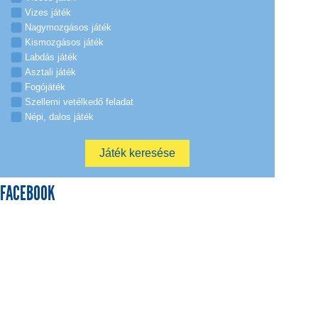
Vizes játék
Nagymozgásos játék
Kismozgásos játék
Labdás játék
Asztali játék
Fogójáték
Szellemi vetélkedő feladat
Népi, dalos játék
FACEBOOK