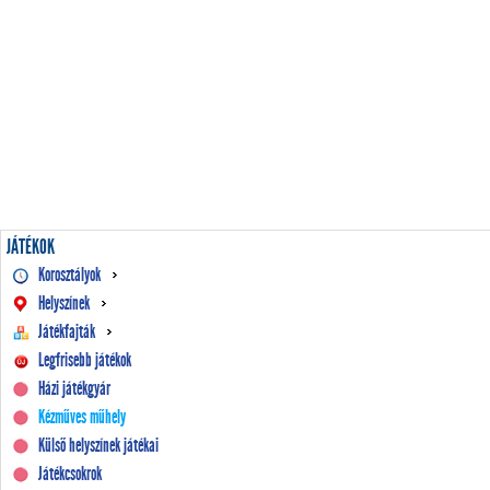
JÁTÉKOK
Korosztályok
Helyszínek
Játékfajták
Legfrisebb játékok
Házi játékgyár
Kézműves műhely
Külső helyszínek játékai
Játékcsokrok