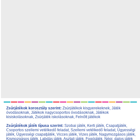
Zsúrjátékok korosztály szerint:
Zsúrjátékok kisgyerekeknek
,
Játék
óvodásoknak
,
Játékok nagycsoportos óvodásoknak
,
Játékok
kisiskolásoknak,
Zsúrjáték iskolásoknak
,
Felnőtt játékok
Zsúrjátékok játék típusa szerint:
Szobai játék
,
Kerti játék
,
Csapatjáték
,
Csoportos szellemi vetélkedő feladat
,
Szellemi vetélkedő feladat
,
Ügyességi
játék
,
Ügyességi csapatjáték
,
Vicces játék
,
Vizes játék
,
Nagymozgásos játék
,
Kismozgásos játék
,
Labdás játék
,
Asztali játék
,
Fogójáték
,
Népi, dalos játék