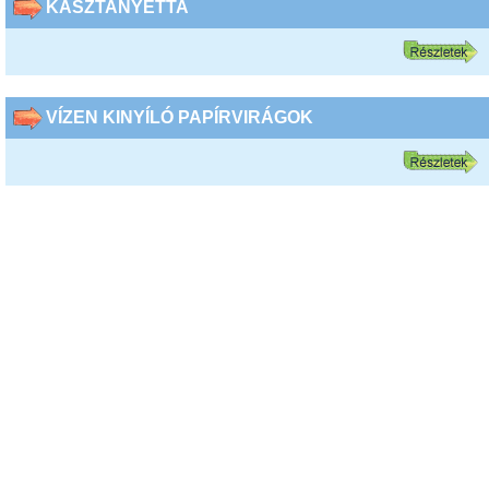
KASZTANYETTA
VÍZEN KINYÍLÓ PAPÍRVIRÁGOK