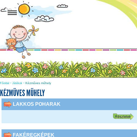
-
-
Kézműves műhely
Főoldal
Játékok
KÉZMŰVES MŰHELY
LAKKOS POHARAK
FAKÉREGKÉPEK