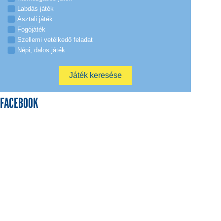
Labdás játék
Asztali játék
Fogójáték
Szellemi vetélkedő feladat
Népi, dalos játék
FACEBOOK