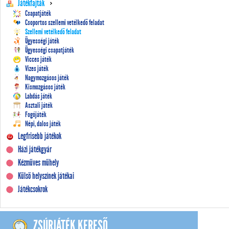
Játékfajták
Csapatjáték
Csoportos szellemi vetélkedő feladat
Szellemi vetélkedő feladat
Ügyességi játék
Ügyességi csapatjáték
Vicces játék
Vizes játék
Nagymozgásos játék
Kismozgásos játék
Labdás játék
Asztali játék
Fogójáték
Népi, dalos játék
Legfrisebb játékok
Házi játékgyár
Kézműves műhely
Külső helyszínek játékai
Játékcsokrok
ZSÚRJÁTÉK KERESŐ