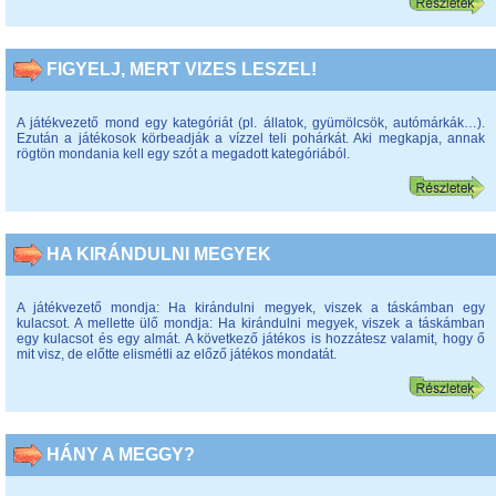
FIGYELJ, MERT VIZES LESZEL!
A játékvezető mond egy kategóriát (pl. állatok, gyümölcsök, autómárkák…).
Ezután a játékosok körbeadják a vízzel teli pohárkát. Aki megkapja, annak
rögtön mondania kell egy szót a megadott kategóriából.
HA KIRÁNDULNI MEGYEK
A játékvezető mondja: Ha kirándulni megyek, viszek a táskámban egy
kulacsot. A mellette ülő mondja: Ha kirándulni megyek, viszek a táskámban
egy kulacsot és egy almát. A következő játékos is hozzátesz valamit, hogy ő
mit visz, de előtte elismétli az előző játékos mondatát.
HÁNY A MEGGY?