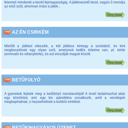
felemeli mindenki a kezét fejmagasságig. A játékvezető kezd, vagyis ő mondja
az első szót, ahonnan indul a játék...
AZ ÉN CSIRKÉM
Mielőtt a játékot elkezdik, a két játékos kimegy a szobából, és kint
megbeszélnek egy olyan szót, amelynek kettős értelme van, pl. körte
(ennivaló és villanykörte), és ezt elosztják maguk között.
BETŰFOLYÓ
A gyerekek fejtsék meg a betűfolyó mondandóját! A levél tartalmazhat akár
egy körülírást, ami egy kis ajándékra vonatkozik, amit a vendégek
megkaphatnak, s hazavihetnek a buliból emlékül.
BETŰKIHAGYÁSOS ÜZENET