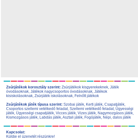
Zsúrjátékok korosztály szerint:
Zsúrjátékok kisgyerekeknek
,
Játék
óvodásoknak
,
Játékok nagycsoportos óvodásoknak
,
Játékok
kisiskolásoknak,
Zsúrjáték iskolásoknak
,
Felnőtt játékok
Zsúrjátékok játék típusa szerint:
Szobai játék
,
Kerti játék
,
Csapatjáték
,
Csoportos szellemi vetélkedő feladat
,
Szellemi vetélkedő feladat
,
Ügyességi
játék
,
Ügyességi csapatjáték
,
Vicces játék
,
Vizes játék
,
Nagymozgásos játék
,
Kismozgásos játék
,
Labdás játék
,
Asztali játék
,
Fogójáték
,
Népi, dalos játék
Kapcsolat:
Küldje el üzenetét részünkre!