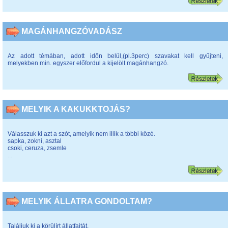
MAGÁNHANGZÓVADÁSZ
Az adott témában, adott időn belül,(pl.3perc) szavakat kell gyűjteni,
melyekben min. egyszer előfordul a kijelölt magánhangzó.
MELYIK A KAKUKKTOJÁS?
Válasszuk ki azt a szót, amelyik nem illik a többi közé.
sapka, zokni, asztal
csoki, ceruza, zsemle
...
MELYIK ÁLLATRA GONDOLTAM?
Találjuk ki a körülírt állatfajtát.