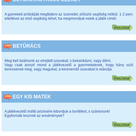
A gyerekek próbálják megfejteni az üzenetet, először segítség nélkül. 1-2 perc
elteltével az első segítség lehet, ha megmondjuk nekik a játék címét.
BETŰRÁCS
Meg kell találnunk az elrejtett szavakat, s bekarikázni, vagy átírni.
Vagy csak annyit mond a játékvezető a gyermekeknek, hogy hány szót
keressenek meg, vagy magukat, a keresendő szavakat is elárulja.
EGY KIS MATEK
A játékvezető indító jelzésére kibontjuk a borítékot, s számolunk!
Egyformák lesznek az eredmények?