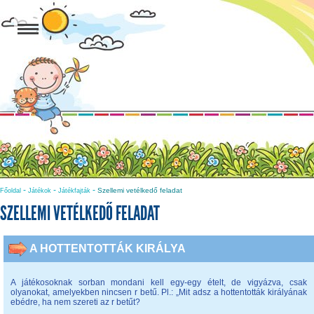
-
-
-
Szellemi vetélkedő feladat
Főoldal
Játékok
Játékfajták
SZELLEMI VETÉLKEDŐ FELADAT
A HOTTENTOTTÁK KIRÁLYA
A játékosoknak sorban mondani kell egy-egy ételt, de vigyázva, csak
olyanokat, amelyekben nincsen r betű. Pl.: „Mit adsz a hottentották királyának
ebédre, ha nem szereti az r betűt?