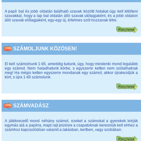
A papír bal és jobb oldalán található szavak közötti hidakat úgy kell kitölteni
szavakkal, hogy a lap bal oldalán álló szavak utótagjaként, és a jobb oldalon
álló szavak előtagjaként, egy-egy új, értelmes szót hozzanak létre.
SZÁMOLJUNK KÖZÖSEN!
El kell számolnunk 1-től, ameddig tudunk, úgy, hogy mindenki mond legalább
egy számot. Nem haladhatunk körbe, s egyszerre ketten nem szólalhatnak
meg! Ha mégis ketten egyszerre mondanak egy számot, akkor újrakezdjük a
kört, s újra 1-től számolunk.
SZÁMVADÁSZ
A játékvezető mond néhány számot, ezeket a számokat a gyerekek leírják
egymás alá a papírra, majd rajt jelzésre a csapatoknak keresniük kell ehhez a
számhoz kapcsolódóan valamit a lakásban, kertben, vagy szobában.