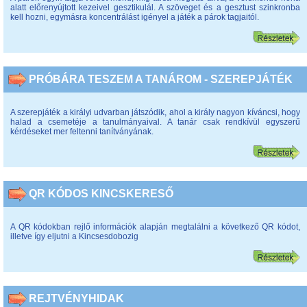
alatt előrenyújtott kezeivel gesztikulál. A szöveget és a gesztust szinkronba
kell hozni, egymásra koncentrálást igényel a játék a párok tagjaitól.
PRÓBÁRA TESZEM A TANÁROM - SZEREPJÁTÉK
A szerepjáték a királyi udvarban játszódik, ahol a király nagyon kíváncsi, hogy
halad a csemetéje a tanulmányaival. A tanár csak rendkívül egyszerű
kérdéseket mer feltenni tanítványának.
QR KÓDOS KINCSKERESŐ
A QR kódokban rejlő információk alapján megtalálni a következő QR kódot,
illetve így eljutni a Kincsesdobozig
REJTVÉNYHIDAK