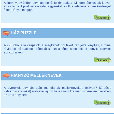
Álljunk, vagy üljünk egymás mellé, félkör alakba. Minden játékosnak legyen
egy száma. A játékvezető sétál a gyerekek előtt, s véletlenszerűen kérdezgeti
őket.„Hány a meggy?”...
HÁZIPUZZLE
A 2-3 főből álló csapatok, a megkapott borítékot, rajt jelre kinyitják, s minél
rövidebb idő alatt megpróbálják kirakni a képet, s megfejteni, hogy kit vagy mit
ábrázol a kép.
HIÁNYZÓ MELLÉKNEVEK
A gyerekek egymás után mondjanak mellékneveket, (milyen? kérdésre
válaszoló szavakat) melyeket írjunk be a számukra még ismeretlen mesében,
az üres helyekre.