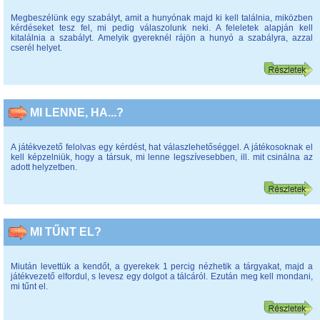
Megbeszélünk egy szabályt, amit a hunyónak majd ki kell találnia, miközben
kérdéseket tesz fel, mi pedig válaszolunk neki. A feleletek alapján kell
kitalálnia a szabályt. Amelyik gyereknél rájön a hunyó a szabályra, azzal
cserél helyet.
MI LENNE, HA...?
A játékvezető felolvas egy kérdést, hat válaszlehetőséggel. A játékosoknak el
kell képzelniük, hogy a társuk, mi lenne legszívesebben, ill. mit csinálna az
adott helyzetben.
MI TŰNT EL?
Miután levettük a kendőt, a gyerekek 1 percig nézhetik a tárgyakat, majd a
játékvezető elfordul, s levesz egy dolgot a tálcáról. Ezután meg kell mondani,
mi tűnt el.