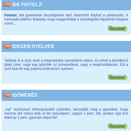
IDE FIGYELJ!
Feladat
: két gyereknek beszélgetnie kell. Akármiről folyhat a párbeszéd. A
harmadik játékos feladata, hogy megpróbálja a beszélgetés figyelmét magára
vonni...
IDEGEN NYELVEN
Találjuk ki a szót, amit a megoldásba szeretnénk rejteni. Ez lehet a következő
játék címe, vagy egy ajándék az ünnepeltnek, vagy a meghívottaknak. Ezt a
szót írjuk fel egy papírra különböző nyelven.
IDŐMÉRÉS
„rajt” vezényszó elhangzásától számítva, becsüljék meg a gyerekek, hogy
mennyi idő múlva telik el 60 másodperc, vagyis 1 perc. Aki, amikor úgy érzi
letelt az 1 perc, gyorsan álljon fel!