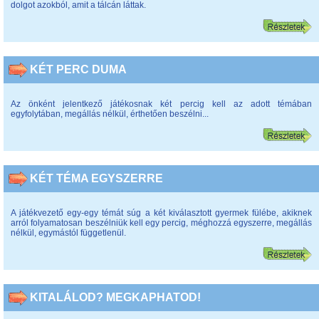
dolgot azokból, amit a tálcán láttak.
KÉT PERC DUMA
Az önként jelentkező játékosnak két percig kell az adott témában
egyfolytában, megállás nélkül, érthetően beszélni...
KÉT TÉMA EGYSZERRE
A játékvezető egy-egy témát súg a két kiválasztott gyermek fülébe, akiknek
arról folyamatosan beszélniük kell egy percig, méghozzá egyszerre, megállás
nélkül, egymástól függetlenül.
KITALÁLOD? MEGKAPHATOD!