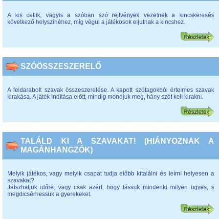
A kis cetlik, vagyis a szóban szó rejtvények vezetnek a kincskeresés
következő helyszínéhez, míg végül a játékosok eljutnak a kincshez.
SZÓÖSSZESZERELŐ
A feldarabolt szavak összeszerelése. A kapott szótagokból értelmes szavak
kirakása. A játék indítása előtt, mindig mondjuk meg, hány szót kell kirakni.
TALÁLD KI A SZAVAKAT! (HIÁNYOZNAK A
MAGÁNHANGZÓK)
Melyik játékos, vagy melyik csapat tudja előbb kitalálni és leírni helyesen a
szavakat?
Játszhatjuk időre, vagy csak azért, hogy lássuk mindenki milyen ügyes, s
megdicsérhessük a gyerekeket.