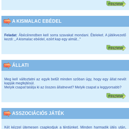
A KISMALAC EBÉDEL
Feladat
: Ábécérendben kell sorra szavakat mondani. Ételeket. A játékvezető
kezdi: „ A kismalac ebédel, ezért kap egy almát..."
ÁLLATI
Meg kell változtatni az egyik betűt minden szóban úgy, hogy egy állat nevét
kapják megfejtésül.
Melyik csapat találja ki az összes állatnevet? Melyik csapat a leggyorsabb?
ASSZOCIÁCIÓS JÁTÉK
Két kézzel ütemesen csapkodjuk a térdünket. Minden harmadik ütés után,