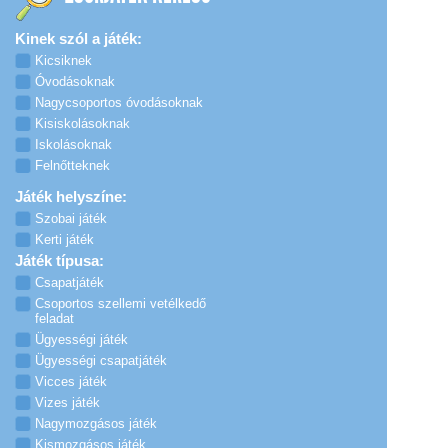
Kinek szól a játék:
Kicsiknek
Óvodásoknak
Nagycsoportos óvodásoknak
Kisiskolásoknak
Iskolásoknak
Felnőtteknek
Játék helyszíne:
Szobai játék
Kerti játék
Játék típusa:
Csapatjáték
Csoportos szellemi vetélkedő
feladat
Ügyességi játék
Ügyességi csapatjáték
Vicces játék
Vizes játék
Nagymozgásos játék
Kismozgásos játék