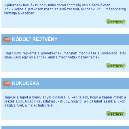
A játékosok találják ki, hogy hány darab finomság van a zacskókban.
Adjuk körbe a játékosok között az első zacskót, mindenki kb. 5 másodpercig
tarthatja a kezében.
KÓDOLT REJTVÉNY
Rajzoljunk rejtvényt a gyerekeknek, melynek megoldása a következő játék
címe, vagy egy kis ajándék, amit a meghívottak hazavihetnek.
KUKUCSKA
Tegyük a lapot a könyv egyik oldalára. Ki kell találni, hogy a képen minek a
részét látjuk. A papírt csúsztathatjuk is úgy, hogy pl. a cica lábát lássuk a lukon,
a kutya fülét, a malac hátsófelét….