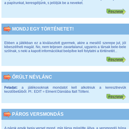
a papírunkat, keresgéljünk, s jelöljük be a neveket.
MONDJ EGY TÖRTÉNETET!
Ebben a játékban ez a kiválasztott gyermek, akire a mesélő szerepe jut, jól
kibeszélheti magát. No, nem teljesen zavartalanul, ugyanis a társak bele-bele
szólnak, s neki a kapott információkat beépítve kell folytatni a történetét...
ŐRÜLT NÉVLÁNC
Feladat:
a játékosoknak mondatot kell alkotniuk a keresztnevük
kezdőbetűiből. Pl.: EDIT = Elment Dániába Italt Tölteni.
PÁROS VERSMONDÁS
A párok egyik tagja verset mond, míg társa mögötte állva, a versmondó hóna