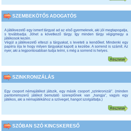
SZEMBEKÖTŐS ADOGATÓS
A játékvezető egy ismert tárgyat ad az első gyermeknek, aki jól megtapogatja,
s továbbadja. Jöhet a következő tárgy. Így minden tárgy végigmegy a
játékosok kezén.
Végül a játékvezető elteszi a tárgyakat, s leveteti a kendőket. Mindenki egy
papírra írja le hogy milyen tárgyakat kapott a kezébe. A sorrend is számít. Az
nyer, aki a legpontosabban tudja leírni, s még a sorrend is helyes.
SZINKRONIZÁLÁS
Egy csoport némajátékot játszik, egy másik csoport „szinkronizál”. (minden
pantomimszerű játékot bemutató szereplőnek van „hangja”, vagyis egy
játékos, aki a némajátékához a szöveget, hangot szolgáltatja.)
SZÓBAN SZÓ KINCSKERESŐ