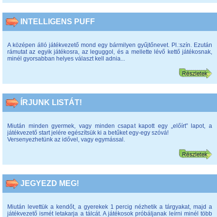
INTELLIGENS PUFF
A középen álló játékvezető mond egy bármilyen gyűjtőnevet. Pl.:szín. Ezután
rámutat az egyik játékosra, az leguggol, és a mellette lévő kettő játékosnak,
minél gyorsabban helyes választ kell adnia...
ÍRJUNK LISTÁT!
Miután minden gyermek, vagy minden csapat kapott egy „előírt” lapot, a
játékvezető start jelére egészítsük ki a betűket egy-egy szóvá!
Versenyezhetünk az idővel, vagy egymással.
JEGYEZD MEG!
Miután levettük a kendőt, a gyerekek 1 percig nézhetik a tárgyakat, majd a
játékvezető ismét letakarja a tálcát. A játékosok próbáljanak leírni minél több