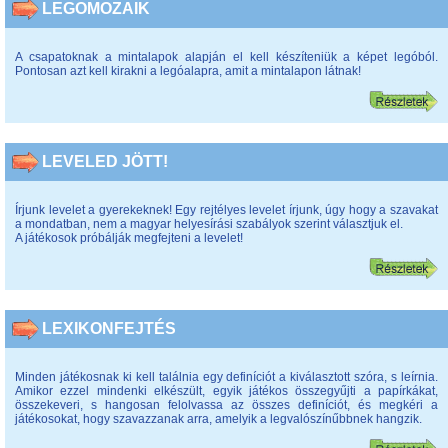
LEGOMOZAIK
A csapatoknak a mintalapok alapján el kell készíteniük a képet legóból.
Pontosan azt kell kirakni a legóalapra, amit a mintalapon látnak!
LEVELED JÖTT!
Írjunk levelet a gyerekeknek! Egy rejtélyes levelet írjunk, úgy hogy a szavakat
a mondatban, nem a magyar helyesírási szabályok szerint választjuk el.
A játékosok próbálják megfejteni a levelet!
LEXIKONFEJTÉS
Minden játékosnak ki kell találnia egy definíciót a kiválasztott szóra, s leírnia.
Amikor ezzel mindenki elkészült, egyik játékos összegyűjti a papírkákat,
összekeveri, s hangosan felolvassa az összes definíciót, és megkéri a
játékosokat, hogy szavazzanak arra, amelyik a legvalószínűbbnek hangzik.