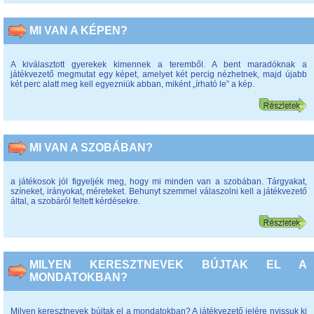
MI VAN A KÉPEN?
A kiválasztott gyerekek kimennek a teremből. A bent maradóknak a
játékvezető megmutat egy képet, amelyet két percig nézhetnek, majd újabb
két perc alatt meg kell egyezniük abban, miként „írható le” a kép.
MI VAN A SZOBÁBAN?
a játékosok jól figyeljék meg, hogy mi minden van a szobában. Tárgyakat,
színeket, irányokat, méreteket. Behunyt szemmel válaszolni kell a játékvezető
által, a szobáról feltett kérdésekre.
MILYEN KERESZTNEVEK BÚJTAK EL A
MONDATOKBAN?
Milyen keresztnevek bújtak el a mondatokban? A játékvezető jelére nyissuk ki