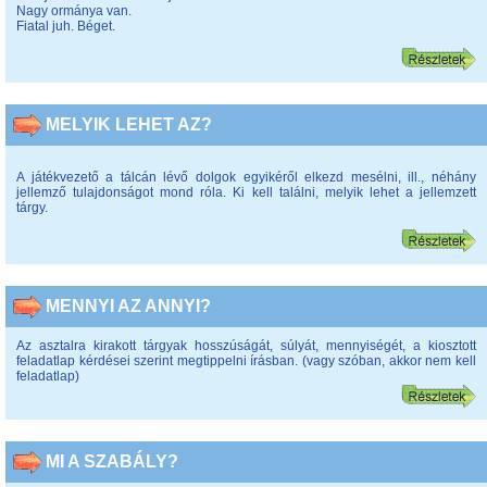
Nagy ormánya van.
Fiatal juh. Béget.
MELYIK LEHET AZ?
A játékvezető a tálcán lévő dolgok egyikéről elkezd mesélni, ill., néhány
jellemző tulajdonságot mond róla. Ki kell találni, melyik lehet a jellemzett
tárgy.
MENNYI AZ ANNYI?
Az asztalra kirakott tárgyak hosszúságát, súlyát, mennyiségét, a kiosztott
feladatlap kérdései szerint megtippelni írásban. (vagy szóban, akkor nem kell
feladatlap)
MI A SZABÁLY?