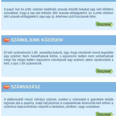
A papír bal és jobb oldalán található szavak közötti hidakat úgy kell kitölteni
szavakkal, hogy a lap bal oldalán álló szavak utótagjaként, és a jobb oldalon
álló szavak előtagjaként, egy-egy új, értelmes szót hozzanak létre.
SZÁMOLJUNK KÖZÖSEN!
El kell számolnunk 1-től, ameddig tudunk, úgy, hogy mindenki mond legalább
egy számot. Nem haladhatunk körbe, s egyszerre ketten nem szólalhatnak
meg! Ha mégis ketten egyszerre mondanak egy számot, akkor újrakezdjük a
kört, s újra 1-től számolunk.
SZÁMVADÁSZ
A játékvezető mond néhány számot, ezeket a számokat a gyerekek leírják
egymás alá a papírra, majd rajt jelzésre a csapatoknak keresniük kell ehhez a
számhoz kapcsolódóan valamit a lakásban, kertben, vagy szobában.