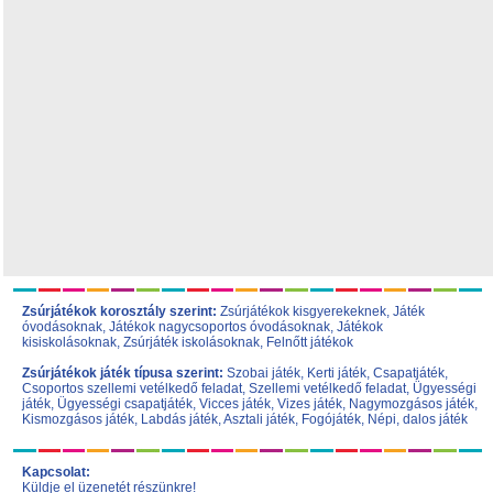
Zsúrjátékok korosztály szerint:
Zsúrjátékok kisgyerekeknek
,
Játék
óvodásoknak
,
Játékok nagycsoportos óvodásoknak
,
Játékok
kisiskolásoknak,
Zsúrjáték iskolásoknak
,
Felnőtt játékok
Zsúrjátékok játék típusa szerint:
Szobai játék
,
Kerti játék
,
Csapatjáték
,
Csoportos szellemi vetélkedő feladat
,
Szellemi vetélkedő feladat
,
Ügyességi
játék
,
Ügyességi csapatjáték
,
Vicces játék
,
Vizes játék
,
Nagymozgásos játék
,
Kismozgásos játék
,
Labdás játék
,
Asztali játék
,
Fogójáték
,
Népi, dalos játék
Kapcsolat:
Küldje el üzenetét részünkre!