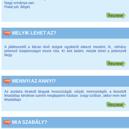
Nagy ormánya van.
Fiatal juh. Béget.
MELYIK LEHET AZ?
A játékvezető a tálcán lévő dolgok egyikéről elkezd mesélni, ill., néhány
jellemző tulajdonságot mond róla. Ki kell találni, melyik lehet a jellemzett
tárgy.
MENNYI AZ ANNYI?
Az asztalra kirakott tárgyak hosszúságát, súlyát, mennyiségét, a kiosztott
feladatlap kérdései szerint megtippelni írásban. (vagy szóban, akkor nem kell
feladatlap)
MI A SZABÁLY?