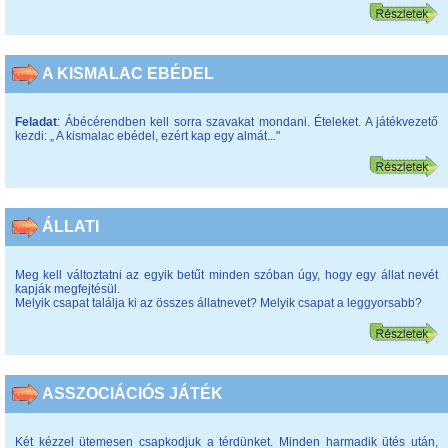
A KISMALAC EBÉDEL
Feladat
: Ábécérendben kell sorra szavakat mondani. Ételeket. A játékvezető
kezdi: „ A kismalac ebédel, ezért kap egy almát..."
ÁLLATI
Meg kell változtatni az egyik betűt minden szóban úgy, hogy egy állat nevét
kapják megfejtésül.
Melyik csapat találja ki az összes állatnevet? Melyik csapat a leggyorsabb?
ASSZOCIÁCIÓS JÁTÉK
Két kézzel ütemesen csapkodjuk a térdünket. Minden harmadik ütés után,