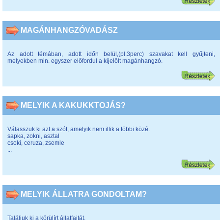
MAGÁNHANGZÓVADÁSZ
Az adott témában, adott időn belül,(pl.3perc) szavakat kell gyűjteni,
melyekben min. egyszer előfordul a kijelölt magánhangzó.
MELYIK A KAKUKKTOJÁS?
Válasszuk ki azt a szót, amelyik nem illik a többi közé.
sapka, zokni, asztal
csoki, ceruza, zsemle
...
MELYIK ÁLLATRA GONDOLTAM?
Találjuk ki a körülírt állatfajtát.