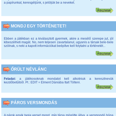
a papírunkat, keresgéljünk, s jelöljük be a neveket.
MONDJ EGY TÖRTÉNETET!
Ebben a játékban ez a kiválasztott gyermek, akire a mesélő szerepe jut, jól
kibeszélheti magát. No, nem teljesen zavartalanul, ugyanis a társak bele-bele
szólnak, s neki a kapott információkat beépítve kell folytatni a történetét...
ŐRÜLT NÉVLÁNC
Feladat:
a játékosoknak mondatot kell alkotniuk a keresztnevük
kezdőbetűiből. Pl.: EDIT = Elment Dániába Italt Tölteni.
PÁROS VERSMONDÁS
A párok egyik tagja verset mond, míg társa mögötte állva, a versmondó hóna