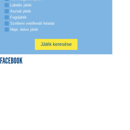
Labdás játék
Asztali játék
Fogójáték
Szellemi vetélkedő feladat
Népi, dalos játék
FACEBOOK