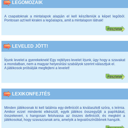
LEGOMOZAIK
A csapatoknak a mintalapok alapján el kell készíteniük a képet legóból.
Pontosan azt kell kirakni a legóalapra, amit a mintalapon látnak!
LEVELED JÖTT!
Írjunk levelet a gyerekeknek! Egy rejtélyes levelet írjunk, úgy hogy a szavakat
a mondatban, nem a magyar helyesírási szabályok szerint választjuk el.
A játékosok próbálják megfejteni a levelet!
LEXIKONFEJTÉS
Minden játékosnak ki kell találnia egy definíciót a kiválasztott szóra, s leírnia.
Amikor ezzel mindenki elkészült, egyik játékos összegyűjti a papírkákat,
összekeveri, s hangosan felolvassa az összes definíciót, és megkéri a
játékosokat, hogy szavazzanak arra, amelyik a legvalószínűbbnek hangzik.