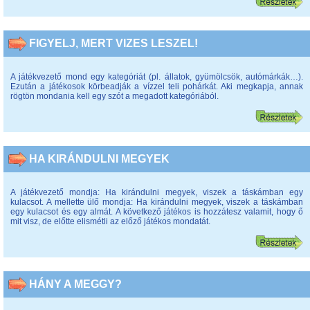
FIGYELJ, MERT VIZES LESZEL!
A játékvezető mond egy kategóriát (pl. állatok, gyümölcsök, autómárkák…).
Ezután a játékosok körbeadják a vízzel teli pohárkát. Aki megkapja, annak
rögtön mondania kell egy szót a megadott kategóriából.
HA KIRÁNDULNI MEGYEK
A játékvezető mondja: Ha kirándulni megyek, viszek a táskámban egy
kulacsot. A mellette ülő mondja: Ha kirándulni megyek, viszek a táskámban
egy kulacsot és egy almát. A következő játékos is hozzátesz valamit, hogy ő
mit visz, de előtte elismétli az előző játékos mondatát.
HÁNY A MEGGY?