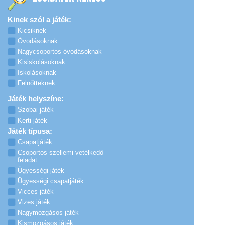
Kinek szól a játék:
Kicsiknek
Óvodásoknak
Nagycsoportos óvodásoknak
Kisiskolásoknak
Iskolásoknak
Felnőtteknek
Játék helyszíne:
Szobai játék
Kerti játék
Játék típusa:
Csapatjáték
Csoportos szellemi vetélkedő
feladat
Ügyességi játék
Ügyességi csapatjáték
Vicces játék
Vizes játék
Nagymozgásos játék
Kismozgásos játék