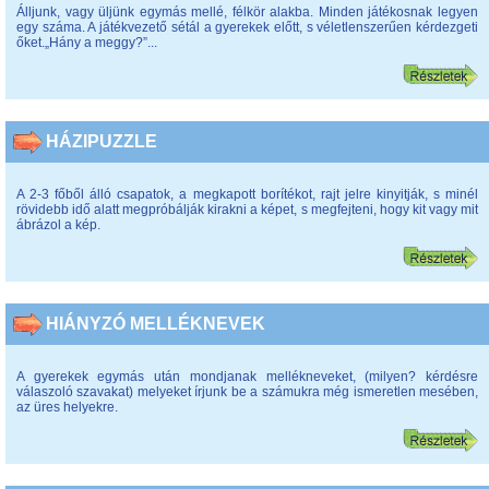
Álljunk, vagy üljünk egymás mellé, félkör alakba. Minden játékosnak legyen
egy száma. A játékvezető sétál a gyerekek előtt, s véletlenszerűen kérdezgeti
őket.„Hány a meggy?”...
HÁZIPUZZLE
A 2-3 főből álló csapatok, a megkapott borítékot, rajt jelre kinyitják, s minél
rövidebb idő alatt megpróbálják kirakni a képet, s megfejteni, hogy kit vagy mit
ábrázol a kép.
HIÁNYZÓ MELLÉKNEVEK
A gyerekek egymás után mondjanak mellékneveket, (milyen? kérdésre
válaszoló szavakat) melyeket írjunk be a számukra még ismeretlen mesében,
az üres helyekre.