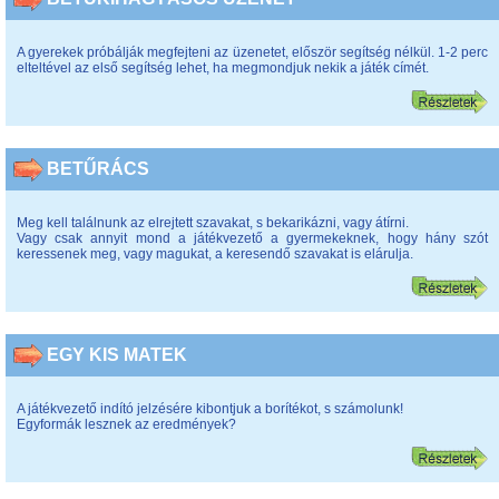
A gyerekek próbálják megfejteni az üzenetet, először segítség nélkül. 1-2 perc
elteltével az első segítség lehet, ha megmondjuk nekik a játék címét.
BETŰRÁCS
Meg kell találnunk az elrejtett szavakat, s bekarikázni, vagy átírni.
Vagy csak annyit mond a játékvezető a gyermekeknek, hogy hány szót
keressenek meg, vagy magukat, a keresendő szavakat is elárulja.
EGY KIS MATEK
A játékvezető indító jelzésére kibontjuk a borítékot, s számolunk!
Egyformák lesznek az eredmények?