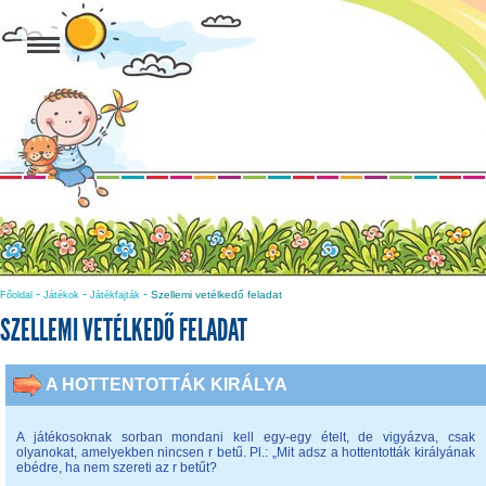
-
-
-
Szellemi vetélkedő feladat
Főoldal
Játékok
Játékfajták
SZELLEMI VETÉLKEDŐ FELADAT
A HOTTENTOTTÁK KIRÁLYA
A játékosoknak sorban mondani kell egy-egy ételt, de vigyázva, csak
olyanokat, amelyekben nincsen r betű. Pl.: „Mit adsz a hottentották királyának
ebédre, ha nem szereti az r betűt?