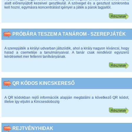
alatt előrenyújtott kezeivel gesztikulál. A szöveget és a gesztust szinkronba
kell hozni, egymásra koncentrálást igényel a játék a párok tagjaitól.
PRÓBÁRA TESZEM A TANÁROM - SZEREPJÁTÉK
A szerepjáték a királyi udvarban játszódik, ahol a király nagyon kíváncsi, hogy
halad a csemetéje a tanulmányaival. A tanár csak rendkívül egyszerű
kérdéseket mer feltenni tanítványának.
QR KÓDOS KINCSKERESŐ
A QR kódokban rejlő információk alapján megtalálni a következő QR kódot,
illetve így eljutni a Kincsesdobozig
REJTVÉNYHIDAK