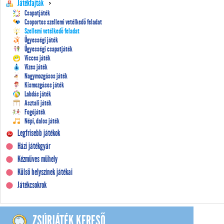
Játékfajták
Csapatjáték
Csoportos szellemi vetélkedő feladat
Szellemi vetélkedő feladat
Ügyességi játék
Ügyességi csapatjáték
Vicces játék
Vizes játék
Nagymozgásos játék
Kismozgásos játék
Labdás játék
Asztali játék
Fogójáték
Népi, dalos játék
Legfrisebb játékok
Házi játékgyár
Kézműves műhely
Külső helyszínek játékai
Játékcsokrok
ZSÚRJÁTÉK KERESŐ