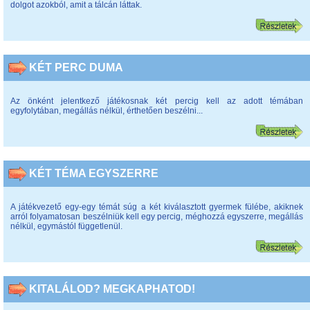
dolgot azokból, amit a tálcán láttak.
KÉT PERC DUMA
Az önként jelentkező játékosnak két percig kell az adott témában
egyfolytában, megállás nélkül, érthetően beszélni...
KÉT TÉMA EGYSZERRE
A játékvezető egy-egy témát súg a két kiválasztott gyermek fülébe, akiknek
arról folyamatosan beszélniük kell egy percig, méghozzá egyszerre, megállás
nélkül, egymástól függetlenül.
KITALÁLOD? MEGKAPHATOD!