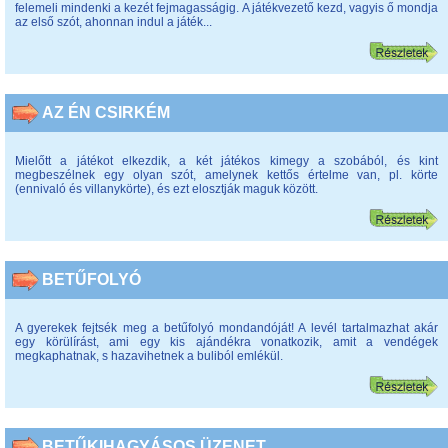
felemeli mindenki a kezét fejmagasságig. A játékvezető kezd, vagyis ő mondja
az első szót, ahonnan indul a játék...
AZ ÉN CSIRKÉM
Mielőtt a játékot elkezdik, a két játékos kimegy a szobából, és kint
megbeszélnek egy olyan szót, amelynek kettős értelme van, pl. körte
(ennivaló és villanykörte), és ezt elosztják maguk között.
BETŰFOLYÓ
A gyerekek fejtsék meg a betűfolyó mondandóját! A levél tartalmazhat akár
egy körülírást, ami egy kis ajándékra vonatkozik, amit a vendégek
megkaphatnak, s hazavihetnek a buliból emlékül.
BETŰKIHAGYÁSOS ÜZENET