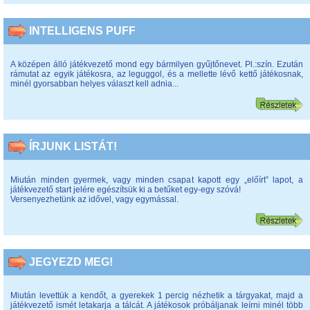
INTELLIGENS PUFF
A középen álló játékvezető mond egy bármilyen gyűjtőnevet. Pl.:szín. Ezután
rámutat az egyik játékosra, az leguggol, és a mellette lévő kettő játékosnak,
minél gyorsabban helyes választ kell adnia...
ÍRJUNK LISTÁT!
Miután minden gyermek, vagy minden csapat kapott egy „előírt” lapot, a
játékvezető start jelére egészítsük ki a betűket egy-egy szóvá!
Versenyezhetünk az idővel, vagy egymással.
JEGYEZD MEG!
Miután levettük a kendőt, a gyerekek 1 percig nézhetik a tárgyakat, majd a
játékvezető ismét letakarja a tálcát. A játékosok próbáljanak leírni minél több