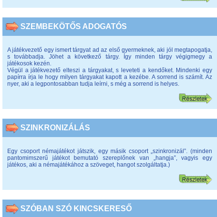
SZEMBEKÖTŐS ADOGATÓS
A játékvezető egy ismert tárgyat ad az első gyermeknek, aki jól megtapogatja,
s továbbadja. Jöhet a következő tárgy. Így minden tárgy végigmegy a
játékosok kezén.
Végül a játékvezető elteszi a tárgyakat, s leveteti a kendőket. Mindenki egy
papírra írja le hogy milyen tárgyakat kapott a kezébe. A sorrend is számít. Az
nyer, aki a legpontosabban tudja leírni, s még a sorrend is helyes.
SZINKRONIZÁLÁS
Egy csoport némajátékot játszik, egy másik csoport „szinkronizál”. (minden
pantomimszerű játékot bemutató szereplőnek van „hangja”, vagyis egy
játékos, aki a némajátékához a szöveget, hangot szolgáltatja.)
SZÓBAN SZÓ KINCSKERESŐ