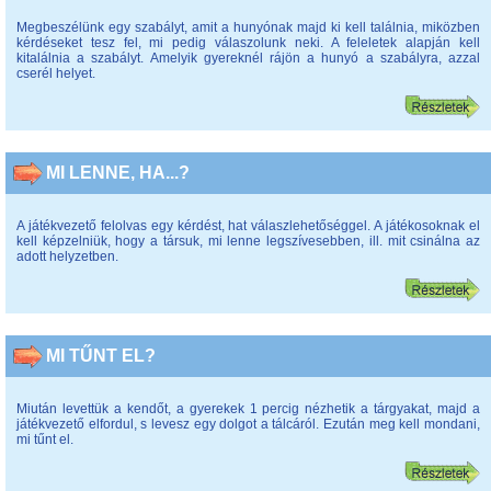
Megbeszélünk egy szabályt, amit a hunyónak majd ki kell találnia, miközben
kérdéseket tesz fel, mi pedig válaszolunk neki. A feleletek alapján kell
kitalálnia a szabályt. Amelyik gyereknél rájön a hunyó a szabályra, azzal
cserél helyet.
MI LENNE, HA...?
A játékvezető felolvas egy kérdést, hat válaszlehetőséggel. A játékosoknak el
kell képzelniük, hogy a társuk, mi lenne legszívesebben, ill. mit csinálna az
adott helyzetben.
MI TŰNT EL?
Miután levettük a kendőt, a gyerekek 1 percig nézhetik a tárgyakat, majd a
játékvezető elfordul, s levesz egy dolgot a tálcáról. Ezután meg kell mondani,
mi tűnt el.