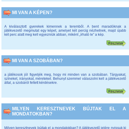
MI VAN A KÉPEN?
A kiválasztott gyerekek kimennek a teremből. A bent maradóknak a
játékvezető megmutat egy képet, amelyet két percig nézhetnek, majd újabb
két perc alatt meg kell egyezniük abban, miként „írható le” a kép.
MI VAN A SZOBÁBAN?
a játékosok jól figyeljék meg, hogy mi minden van a szobában. Tárgyakat,
színeket, irányokat, méreteket. Behunyt szemmel válaszolni kell a játékvezető
által, a szobáról feltett kérdésekre.
MILYEN KERESZTNEVEK BÚJTAK EL A
MONDATOKBAN?
Milyen keresztnevek bújtak el a mondatokban? A játékvezető jelére nyissuk ki