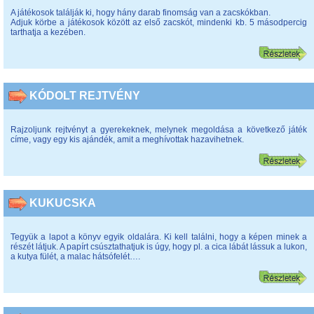
A játékosok találják ki, hogy hány darab finomság van a zacskókban.
Adjuk körbe a játékosok között az első zacskót, mindenki kb. 5 másodpercig
tarthatja a kezében.
KÓDOLT REJTVÉNY
Rajzoljunk rejtvényt a gyerekeknek, melynek megoldása a következő játék
címe, vagy egy kis ajándék, amit a meghívottak hazavihetnek.
KUKUCSKA
Tegyük a lapot a könyv egyik oldalára. Ki kell találni, hogy a képen minek a
részét látjuk. A papírt csúsztathatjuk is úgy, hogy pl. a cica lábát lássuk a lukon,
a kutya fülét, a malac hátsófelét….