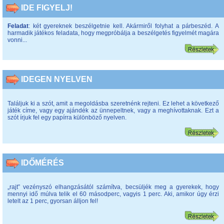
IDE FIGYELJ!
Feladat
: két gyereknek beszélgetnie kell. Akármiről folyhat a párbeszéd. A
harmadik játékos feladata, hogy megpróbálja a beszélgetés figyelmét magára
vonni...
IDEGEN NYELVEN
Találjuk ki a szót, amit a megoldásba szeretnénk rejteni. Ez lehet a következő
játék címe, vagy egy ajándék az ünnepeltnek, vagy a meghívottaknak. Ezt a
szót írjuk fel egy papírra különböző nyelven.
IDŐMÉRÉS
„rajt” vezényszó elhangzásától számítva, becsüljék meg a gyerekek, hogy
mennyi idő múlva telik el 60 másodperc, vagyis 1 perc. Aki, amikor úgy érzi
letelt az 1 perc, gyorsan álljon fel!