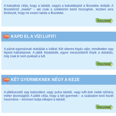
A kakukkok célja, hogy a labdát, vagyis a kakukktojást a fészekbe dobják. A
fészekőrző „madár” – aki csak a székkörön belül mozoghat-, közben arra
törekszik, hogy ne essen labda a fészekbe.
KAPD EL A VÍZI LUFIT!
A párok egymásnak dobálják a lufikat. Két sikeres fogás után, mindketten egy
lépést hátralépnek. A játék folytatódik, egyre messzebbről folyik a dobálás,
míg csak ki nem pukkad a lufi.
KÉT GYERMEKNEK NÉGY A KEZE
A játékvezető egy babzsákot, vagy puha labdát, vagy lufit dob nekik néhány
méter távolságból. A játék célja, hogy a két gyermek – a szabadon levő kezét
használva – közösen tudja elkapni a labdát.