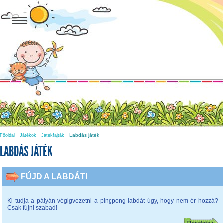
-
-
-
Labdás játék
Főoldal
Játékok
Játékfajták
LABDÁS JÁTÉK
FÚJD A LABDÁT!
Ki tudja a pályán végigvezetni a pingpong labdát úgy, hogy nem ér hozzá?
Csak fújni szabad!