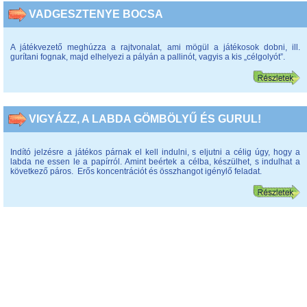
VADGESZTENYE BOCSA
A játékvezető meghúzza a rajtvonalat, ami mögül a játékosok dobni, ill.
gurítani fognak, majd elhelyezi a pályán a pallinót, vagyis a kis „célgolyót”.
VIGYÁZZ, A LABDA GÖMBÖLYŰ ÉS GURUL!
Indító jelzésre a játékos párnak el kell indulni, s eljutni a célig úgy, hogy a
labda ne essen le a papírról. Amint beértek a célba, készülhet, s indulhat a
következő páros. Erős koncentrációt és összhangot igénylő feladat.