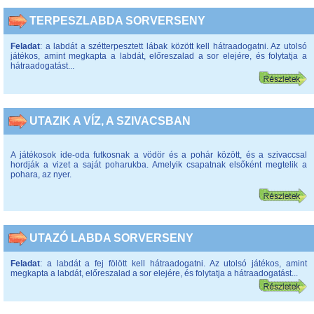
TERPESZLABDA SORVERSENY
Feladat
: a labdát a szétterpesztett lábak között kell hátraadogatni. Az utolsó
játékos, amint megkapta a labdát, előreszalad a sor elejére, és folytatja a
hátraadogatást...
UTAZIK A VÍZ, A SZIVACSBAN
A játékosok ide-oda futkosnak a vödör és a pohár között, és a szivaccsal
hordják a vizet a saját poharukba. Amelyik csapatnak elsőként megtelik a
pohara, az nyer.
UTAZÓ LABDA SORVERSENY
Feladat
: a labdát a fej fölött kell hátraadogatni. Az utolsó játékos, amint
megkapta a labdát, előreszalad a sor elejére, és folytatja a hátraadogatást...