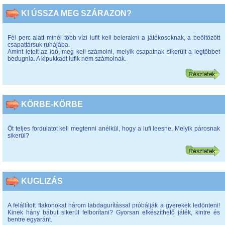
KI ÚSSZA MEG SZÁRAZON?
Fél perc alatt minél több vízi lufit kell belerakni a játékosoknak, a beöltözött
csapattársuk ruhájába.
Amint letelt az idő, meg kell számolni, melyik csapatnak sikerült a legtöbbet
bedugnia. A kipukkadt lufik nem számolnak.
KÖRBE-KÖRBE
Öt teljes fordulatot kell megtenni anélkül, hogy a lufi leesne. Melyik párosnak
sikerül?
KUGLIZÁS
A felállított flakonokat három labdagurítással próbálják a gyerekek ledönteni!
Kinek hány bábut sikerül felborítani? Gyorsan elkészíthető játék, kintre és
bentre egyaránt.