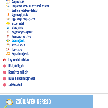
Csapatjáték
Csoportos szellemi vetélkedő feladat
Szellemi vetélkedő feladat
Ügyességi játék
Ügyességi csapatjáték
Vicces játék
Vizes játék
Nagymozgásos játék
Kismozgásos játék
Labdás játék
Asztali játék
Fogójáték
Népi, dalos játék
Legfrisebb játékok
Házi játékgyár
Kézműves műhely
Külső helyszínek játékai
Játékcsokrok
ZSÚRJÁTÉK KERESŐ