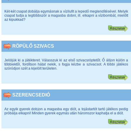
Két-két csapat dobálja egymásnak a vízilufit a lepedő meglendítésével. Melyik
csapat tudja a legtöbbször a magasba dobni, ill. elkapni a vízibombát, mielőtt
az kipukkad?
RÖPÜLŐ SZIVACS
Jelöljük ki a játékteret. Válasszuk ki az első szivacsröptetőt. Ő álljon külön a
többiektől, fordítson hátat nekik, s fogja kézbe a szivacsot. A többi játékos
szóródjon szét a kijelölt területen.
SZERENCSEDIÓ
Az egyik gyerek dobjon a magasba egy diót, a tojástartót tartó játékos pedig
próbálja elkapni! Minden gyerek egymás után háromszor kaphatja el a diót.