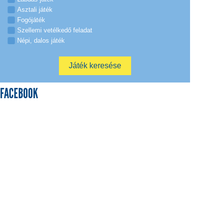
Asztali játék
Fogójáték
Szellemi vetélkedő feladat
Népi, dalos játék
FACEBOOK