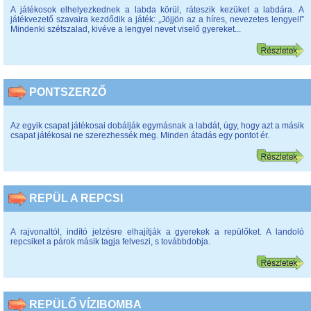
A játékosok elhelyezkednek a labda körül, ráteszik kezüket a labdára. A
játékvezető szavaira kezdődik a játék: „Jöjjön az a híres, nevezetes lengyel!”
Mindenki szétszalad, kivéve a lengyel nevet viselő gyereket...
PONTSZERZŐ
Az egyik csapat játékosai dobálják egymásnak a labdát, úgy, hogy azt a másik
csapat játékosai ne szerezhessék meg. Minden átadás egy pontot ér.
REPÜL A REPCSI
A rajvonaltól, indító jelzésre elhajítják a gyerekek a repülőket. A landoló
repcsiket a párok másik tagja felveszi, s továbbdobja.
REPÜLŐ VÍZIBOMBA