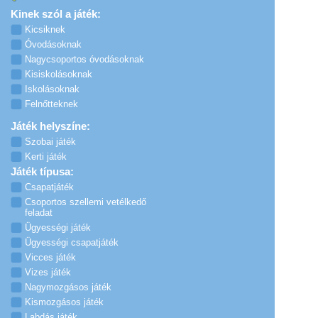
Kinek szól a játék:
Kicsiknek
Óvodásoknak
Nagycsoportos óvodásoknak
Kisiskolásoknak
Iskolásoknak
Felnőtteknek
Játék helyszíne:
Szobai játék
Kerti játék
Játék típusa:
Csapatjáték
Csoportos szellemi vetélkedő
feladat
Ügyességi játék
Ügyességi csapatjáték
Vicces játék
Vizes játék
Nagymozgásos játék
Kismozgásos játék
Labdás játék