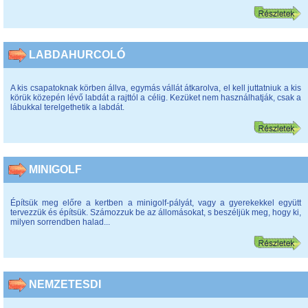
LABDAHURCOLÓ
A kis csapatoknak körben állva, egymás vállát átkarolva, el kell juttatniuk a kis
körük közepén lévő labdát a rajttól a célig. Kezüket nem használhatják, csak a
lábukkal terelgethetik a labdát.
MINIGOLF
Építsük meg előre a kertben a minigolf-pályát, vagy a gyerekekkel együtt
tervezzük és építsük. Számozzuk be az állomásokat, s beszéljük meg, hogy ki,
milyen sorrendben halad...
NEMZETESDI