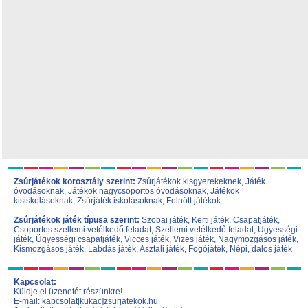
Zsúrjátékok korosztály szerint:
Zsúrjátékok kisgyerekeknek
,
Játék
óvodásoknak
,
Játékok nagycsoportos óvodásoknak
,
Játékok
kisiskolásoknak,
Zsúrjáték iskolásoknak
,
Felnőtt játékok
Zsúrjátékok játék típusa szerint:
Szobai játék
,
Kerti játék
,
Csapatjáték
,
Csoportos szellemi vetélkedő feladat
,
Szellemi vetélkedő feladat
,
Ügyességi
játék
,
Ügyességi csapatjáték
,
Vicces játék
,
Vizes játék
,
Nagymozgásos játék
,
Kismozgásos játék
,
Labdás játék
,
Asztali játék
,
Fogójáték
,
Népi, dalos játék
Kapcsolat:
Küldje el üzenetét részünkre!
E-mail: kapcsolat[kukac]zsurjatekok.hu