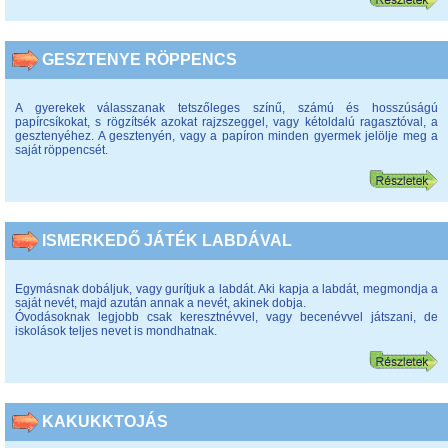
GESZTENYE RÖPPENCS
A gyerekek válasszanak tetszőleges színű, számú és hosszúságú
papírcsíkokat, s rögzítsék azokat rajzszeggel, vagy kétoldalú ragasztóval, a
gesztenyéhez. A gesztenyén, vagy a papíron minden gyermek jelölje meg a
saját röppencsét.
ISMERKEDŐ JÁTÉK LABDÁVAL
Egymásnak dobáljuk, vagy gurítjuk a labdát. Aki kapja a labdát, megmondja a
saját nevét, majd azután annak a nevét, akinek dobja.
Óvodásoknak legjobb csak keresztnévvel, vagy becenévvel játszani, de
iskolások teljes nevet is mondhatnak.
KAKUKKTOJÁS