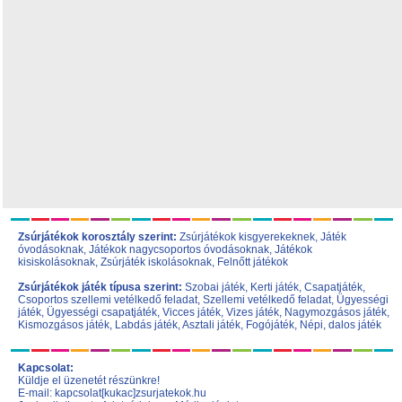
Zsúrjátékok korosztály szerint:
Zsúrjátékok kisgyerekeknek
,
Játék
óvodásoknak
,
Játékok nagycsoportos óvodásoknak
,
Játékok
kisiskolásoknak,
Zsúrjáték iskolásoknak
,
Felnőtt játékok
Zsúrjátékok játék típusa szerint:
Szobai játék
,
Kerti játék
,
Csapatjáték
,
Csoportos szellemi vetélkedő feladat
,
Szellemi vetélkedő feladat
,
Ügyességi
játék
,
Ügyességi csapatjáték
,
Vicces játék
,
Vizes játék
,
Nagymozgásos játék
,
Kismozgásos játék
,
Labdás játék
,
Asztali játék
,
Fogójáték
,
Népi, dalos játék
Kapcsolat:
Küldje el üzenetét részünkre!
E-mail: kapcsolat[kukac]zsurjatekok.hu