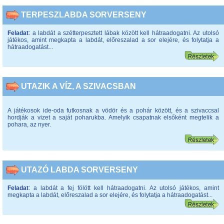
TERPESZLABDA SORVERSENY
Feladat
: a labdát a szétterpesztett lábak között kell hátraadogatni. Az utolsó
játékos, amint megkapta a labdát, előreszalad a sor elejére, és folytatja a
hátraadogatást...
UTAZIK A VÍZ, A SZIVACSBAN
A játékosok ide-oda futkosnak a vödör és a pohár között, és a szivaccsal
hordják a vizet a saját poharukba. Amelyik csapatnak elsőként megtelik a
pohara, az nyer.
UTAZÓ LABDA SORVERSENY
Feladat
: a labdát a fej fölött kell hátraadogatni. Az utolsó játékos, amint
megkapta a labdát, előreszalad a sor elejére, és folytatja a hátraadogatást...