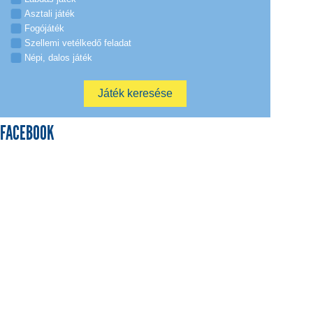
Asztali játék
Fogójáték
Szellemi vetélkedő feladat
Népi, dalos játék
FACEBOOK