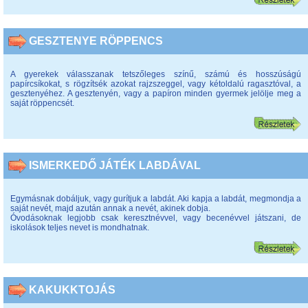
GESZTENYE RÖPPENCS
A gyerekek válasszanak tetszőleges színű, számú és hosszúságú
papírcsíkokat, s rögzítsék azokat rajzszeggel, vagy kétoldalú ragasztóval, a
gesztenyéhez. A gesztenyén, vagy a papíron minden gyermek jelölje meg a
saját röppencsét.
ISMERKEDŐ JÁTÉK LABDÁVAL
Egymásnak dobáljuk, vagy gurítjuk a labdát. Aki kapja a labdát, megmondja a
saját nevét, majd azután annak a nevét, akinek dobja.
Óvodásoknak legjobb csak keresztnévvel, vagy becenévvel játszani, de
iskolások teljes nevet is mondhatnak.
KAKUKKTOJÁS