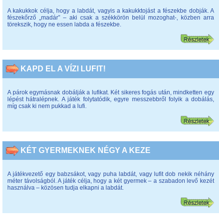
A kakukkok célja, hogy a labdát, vagyis a kakukktojást a fészekbe dobják. A
fészekőrző „madár” – aki csak a székkörön belül mozoghat-, közben arra
törekszik, hogy ne essen labda a fészekbe.
KAPD EL A VÍZI LUFIT!
A párok egymásnak dobálják a lufikat. Két sikeres fogás után, mindketten egy
lépést hátralépnek. A játék folytatódik, egyre messzebbről folyik a dobálás,
míg csak ki nem pukkad a lufi.
KÉT GYERMEKNEK NÉGY A KEZE
A játékvezető egy babzsákot, vagy puha labdát, vagy lufit dob nekik néhány
méter távolságból. A játék célja, hogy a két gyermek – a szabadon levő kezét
használva – közösen tudja elkapni a labdát.