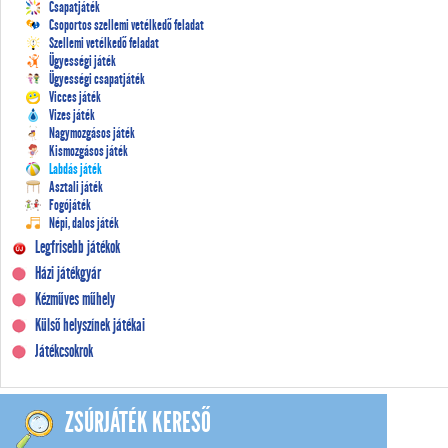
Csapatjáték
Csoportos szellemi vetélkedő feladat
Szellemi vetélkedő feladat
Ügyességi játék
Ügyességi csapatjáték
Vicces játék
Vizes játék
Nagymozgásos játék
Kismozgásos játék
Labdás játék
Asztali játék
Fogójáték
Népi, dalos játék
Legfrisebb játékok
Házi játékgyár
Kézműves műhely
Külső helyszínek játékai
Játékcsokrok
ZSÚRJÁTÉK KERESŐ