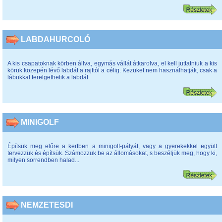
LABDAHURCOLÓ
A kis csapatoknak körben állva, egymás vállát átkarolva, el kell juttatniuk a kis
körük közepén lévő labdát a rajttól a célig. Kezüket nem használhatják, csak a
lábukkal terelgethetik a labdát.
MINIGOLF
Építsük meg előre a kertben a minigolf-pályát, vagy a gyerekekkel együtt
tervezzük és építsük. Számozzuk be az állomásokat, s beszéljük meg, hogy ki,
milyen sorrendben halad...
NEMZETESDI