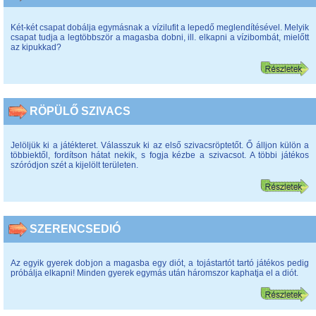
Két-két csapat dobálja egymásnak a vízilufit a lepedő meglendítésével. Melyik
csapat tudja a legtöbbször a magasba dobni, ill. elkapni a vízibombát, mielőtt
az kipukkad?
RÖPÜLŐ SZIVACS
Jelöljük ki a játékteret. Válasszuk ki az első szivacsröptetőt. Ő álljon külön a
többiektől, fordítson hátat nekik, s fogja kézbe a szivacsot. A többi játékos
szóródjon szét a kijelölt területen.
SZERENCSEDIÓ
Az egyik gyerek dobjon a magasba egy diót, a tojástartót tartó játékos pedig
próbálja elkapni! Minden gyerek egymás után háromszor kaphatja el a diót.