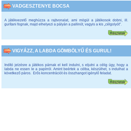
VADGESZTENYE BOCSA
A játékvezető meghúzza a rajtvonalat, ami mögül a játékosok dobni, ill.
gurítani fognak, majd elhelyezi a pályán a pallinót, vagyis a kis „célgolyót”.
VIGYÁZZ, A LABDA GÖMBÖLYŰ ÉS GURUL!
Indító jelzésre a játékos párnak el kell indulni, s eljutni a célig úgy, hogy a
labda ne essen le a papírról. Amint beértek a célba, készülhet, s indulhat a
következő páros. Erős koncentrációt és összhangot igénylő feladat.