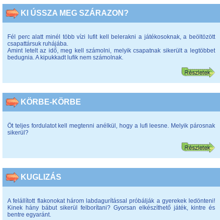
KI ÚSSZA MEG SZÁRAZON?
Fél perc alatt minél több vízi lufit kell belerakni a játékosoknak, a beöltözött
csapattársuk ruhájába.
Amint letelt az idő, meg kell számolni, melyik csapatnak sikerült a legtöbbet
bedugnia. A kipukkadt lufik nem számolnak.
KÖRBE-KÖRBE
Öt teljes fordulatot kell megtenni anélkül, hogy a lufi leesne. Melyik párosnak
sikerül?
KUGLIZÁS
A felállított flakonokat három labdagurítással próbálják a gyerekek ledönteni!
Kinek hány bábut sikerül felborítani? Gyorsan elkészíthető játék, kintre és
bentre egyaránt.