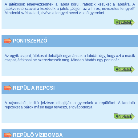
A játékosok elhelyezkednek a labda körül, ráteszik kezüket a labdára. A
játékvezető szavaira kezdődik a játék: „Jöjjön az a híres, nevezetes lengyel!”
Mindenki szétszalad, kivéve a lengyel nevet viselő gyereket...
PONTSZERZŐ
Az egyik csapat játékosai dobálják egymásnak a labdát, úgy, hogy azt a másik
csapat játékosai ne szerezhessék meg. Minden átadás egy pontot ér.
REPÜL A REPCSI
A rajvonaltól, indító jelzésre elhajítják a gyerekek a repülőket. A landoló
repcsiket a párok másik tagja felveszi, s továbbdobja.
REPÜLŐ VÍZIBOMBA