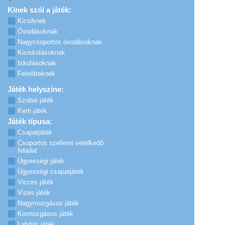
Kinek szól a játék:
Kicsiknek
Óvodásoknak
Nagycsoportos óvodásoknak
Kisiskolásoknak
Iskolásoknak
Felnőtteknek
Játék helyszíne:
Szobai játék
Kerti játék
Játék típusa:
Csapatjáték
Csoportos szellemi vetélkedő
feladat
Ügyességi játék
Ügyességi csapatjáték
Vicces játék
Vizes játék
Nagymozgásos játék
Kismozgásos játék
Labdás játék