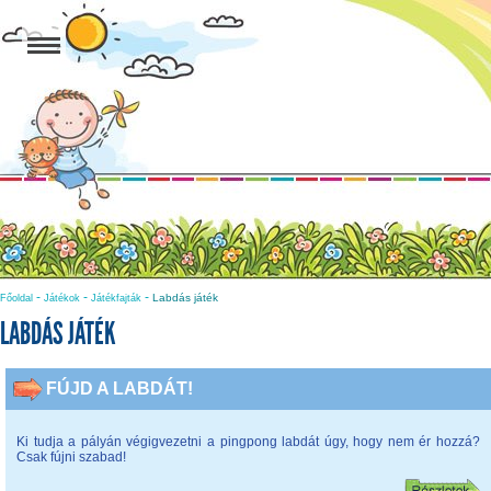
-
-
-
Labdás játék
Főoldal
Játékok
Játékfajták
LABDÁS JÁTÉK
FÚJD A LABDÁT!
Ki tudja a pályán végigvezetni a pingpong labdát úgy, hogy nem ér hozzá?
Csak fújni szabad!