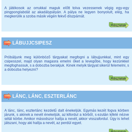
A játékosok az orrukkal maguk előtt tolva vezessenek végig egy-egy
pingponglabdát az akadálypályán. A pálya ne legyen bonyolult, elég, ha
megkerülik a szoba másik végén fekvő díszpárnát.
LÁBUJJCSIPESZ
Próbáljunk meg különböző tárgyakat megfogni a lábujjunkkal, mint egy
csipesszel, majd olyan magasra emelni őket a levegőbe, hogy kezünkkel
megfoghassuk, s a dobozba berakjuk. Kinek melyik tárgyat sikerül felemelni, s
a dobozba helyezni?
LÁNC, LÁNC, ESZTERLÁNC
A lánc, lánc, eszterlánc kezdetű dalt énekeljük. Egymás kezét fogva körben
járunk, s akinek a nevét énekeljük, az kifordul a körből, s ezután kifelé nézve
sétál körbe. Amikor másodszor hallja a nevét, akkor visszafordul. Úgy is lehet
játszani, hogy aki hallja a nevét, az perdül egyet.