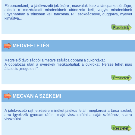
Félpercenként,- a játékvezető jelzésére-, másvalaki lesz a táncparkett ördöge,
akinek a mozdulatait mindenkinek utánoznia kell, vagyis mindenkinek
ugyanabban a stílusban kell táncolnia. Pl.: szökdécselve, guggolva, nyelvet
kinyújtva...
MEDVEETETÉS
Megfelelő távolságból a medve szájába dobálni a cukorkákat.
A dobálózás után a gyerekek megkaphatják a cukrokat. Persze lehet más
állatot is „megetetni”.
MEGVAN A SZÉKEM!
A játékvezető rajt jelzésére mindkét játékos feláll, megkeresi a társa székét,
arra igyekszik gyorsan ráülni, majd visszatalálni a saját székéhez, s arra
visszaülni.