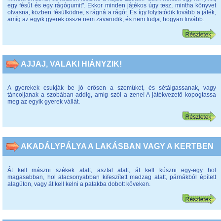
egy fésűt és egy rágógumit". Ekkor minden játékos úgy tesz, mintha könyvet
olvasna, közben fésülködne, s rágná a rágót. És így folytatódik tovább a játék,
amíg az egyik gyerek össze nem zavarodik, és nem tudja, hogyan tovább.
AJJAJ, VALAKI HIÁNYZIK!
A gyerekek csukják be jó erősen a szemüket, és sétálgassanak, vagy
táncoljanak a szobában addig, amíg szól a zene! A játékvezető kopogtassa
meg az egyik gyerek vállát.
AKADÁLYPÁLYA A LAKÁSBAN VAGY A KERTBEN
Át kell mászni székek alatt, asztal alatt, át kell kúszni egy-egy hol
magasabban, hol alacsonyabban kifeszített madzag alatt, párnákból épített
alagúton, vagy át kell kelni a patakba dobott köveken.