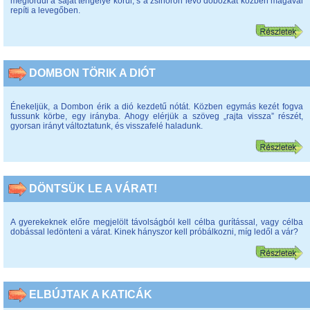
megfordul a saját tengelye körül, s a zsinóron levő dobozkát közben magával
repíti a levegőben.
DOMBON TÖRIK A DIÓT
Énekeljük, a Dombon érik a dió kezdetű nótát. Közben egymás kezét fogva
fussunk körbe, egy irányba. Ahogy elérjük a szöveg „rajta vissza” részét,
gyorsan irányt változtatunk, és visszafelé haladunk.
DÖNTSÜK LE A VÁRAT!
A gyerekeknek előre megjelölt távolságból kell célba gurítással, vagy célba
dobással ledönteni a várat. Kinek hányszor kell próbálkozni, míg ledől a vár?
ELBÚJTAK A KATICÁK