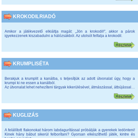
KROKODILRIADÓ
Amikor a játékvezető elkiáltja magát: „Jön a krokodil!”, akkor a párok
igyekezzenek kiszabadulni a hálózsákból. Az utolsót felfalja a krokodil.
KRUMPLISÉTA
Berakjuk a krumplit a kanálba, s teljesítjük az adott útvonalat úgy, hogy a
krumpi ki ne essen a kanálból.
Az útvonalat lehet nehezíteni tárgyak kikerülésével, átmászással, átbújással…
KUGLIZÁS
A felállított flakonokat három labdagurítással próbálják a gyerekek ledönteni!
Kinek hány bábut sikerül felborítani? Gyorsan elkészíthető játék, kintre és