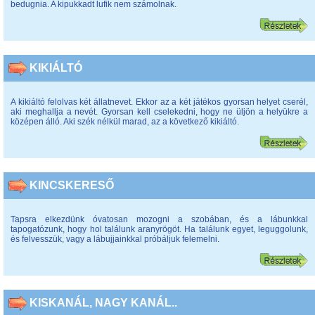
bedugnia. A kipukkadt lufik nem számolnak.
KIKIÁLTÓ
A kikiáltó felolvas két állatnevet. Ekkor az a két játékos gyorsan helyet cserél,
aki meghallja a nevét. Gyorsan kell cselekedni, hogy ne üljön a helyükre a
középen álló. Aki szék nélkül marad, az a következő kikiáltó.
KINCSKERESŐ
Tapsra elkezdünk óvatosan mozogni a szobában, és a lábunkkal
tapogatózunk, hogy hol találunk aranyrögöt. Ha találunk egyet, leguggolunk,
és felvesszük, vagy a lábujjainkkal próbáljuk felemelni.
KISKANÁL, NAGY KANÁL..