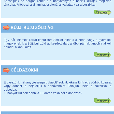
Kacsoljunk be pörgős zenét, s a banyatanyán a boszik kezdjék meg vad
táncukat. A főboszi a villanykapcsolónál állva játszik az alboszikkal.
BÚJJ, BÚJJ ZÖLD ÁG
Egy pár felemelt karral kaput tart. Amikor elindul a zene, vagy a gyerekek
maguk éneklik a Bújj, bújj zöld ág kezdetű dalt, a többi párnak táncolva át kell
haladni a kapu alatt.
CÉLBAZOKNI
Előveszünk néhány „összegurgulázott” zoknit, kikészítünk egy vödröt, kosarat
vagy dobozt, s bejelöljük a dobóvonalat. Találjunk bele a zoknikkal a
dobozba.
Ki hányat tud beledobni a 10 darab zokniból a dobozba?