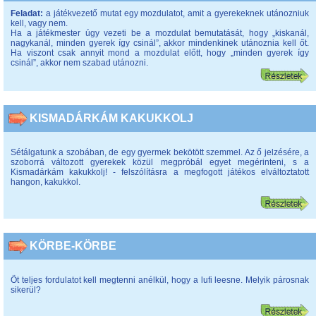
Feladat:
a játékvezető mutat egy mozdulatot, amit a gyerekeknek utánozniuk
kell, vagy nem.
Ha a játékmester úgy vezeti be a mozdulat bemutatását, hogy „kiskanál,
nagykanál, minden gyerek így csinál”, akkor mindenkinek utánoznia kell őt.
Ha viszont csak annyit mond a mozdulat előtt, hogy „minden gyerek így
csinál”, akkor nem szabad utánozni.
KISMADÁRKÁM KAKUKKOLJ
Sétálgatunk a szobában, de egy gyermek bekötött szemmel. Az ő jelzésére, a
szoborrá változott gyerekek közül megpróbál egyet megérinteni, s a
Kismadárkám kakukkolj! - felszólításra a megfogott játékos elváltoztatott
hangon, kakukkol.
KÖRBE-KÖRBE
Öt teljes fordulatot kell megtenni anélkül, hogy a lufi leesne. Melyik párosnak
sikerül?