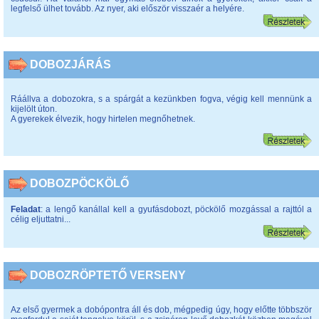
legfelső ülhet tovább. Az nyer, aki először visszaér a helyére.
DOBOZJÁRÁS
Ráállva a dobozokra, s a spárgát a kezünkben fogva, végig kell mennünk a
kijelölt úton.
A gyerekek élvezik, hogy hirtelen megnőhetnek.
DOBOZPÖCKÖLŐ
Feladat
: a lengő kanállal kell a gyufásdobozt, pöckölő mozgással a rajttól a
célig eljuttatni...
DOBOZRÖPTETŐ VERSENY
Az első gyermek a dobópontra áll és dob, mégpedig úgy, hogy előtte többször