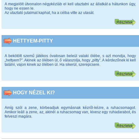
A megjelölt útvonalon négykézláb el kell utaztatni az állatkát a hátunkon úgy,
hogy ne essen le.
Az utaztató jutalmat kaphat, ha a célba vitte az utasát.
HETTYEM-PITTY
A bekötött szemű játékos óvatosan beleül valaki ölébe, s azt mondja, hogy
„hettyem?”. Akinek az ölében ül, ő válaszolja, hogy „pitty”. A kérdezőnek ki kell
találni, vajon kinek az ölében ül. Ha sikerül, szerepcsere.
HOGY NÉZEL KI?
Amíg szól a zene, körbeadjuk egymásnak kézről-kézre, a ruhacsomagot.
Amikor leáll a zene, az, akinél a ruhacsomag van, kivesz egy ruhadarabot, és
felveszi magára.