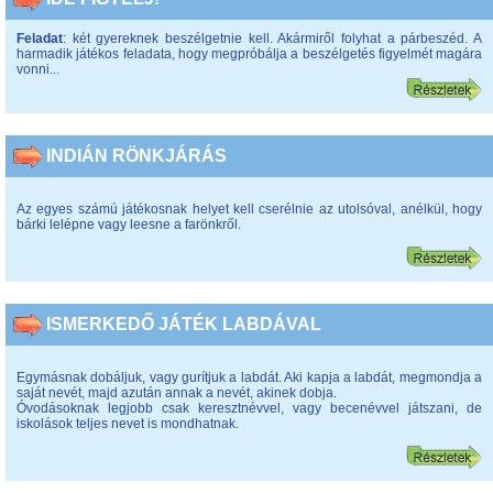
Feladat
: két gyereknek beszélgetnie kell. Akármiről folyhat a párbeszéd. A
harmadik játékos feladata, hogy megpróbálja a beszélgetés figyelmét magára
vonni...
INDIÁN RÖNKJÁRÁS
Az egyes számú játékosnak helyet kell cserélnie az utolsóval, anélkül, hogy
bárki lelépne vagy leesne a farönkről.
ISMERKEDŐ JÁTÉK LABDÁVAL
Egymásnak dobáljuk, vagy gurítjuk a labdát. Aki kapja a labdát, megmondja a
saját nevét, majd azután annak a nevét, akinek dobja.
Óvodásoknak legjobb csak keresztnévvel, vagy becenévvel játszani, de
iskolások teljes nevet is mondhatnak.