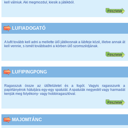
kell válniuk. Aki megmozdul, kiesik a játékból.
LUFIADOGATÓ
A lufit tovább kell adni a mellette ülő játékosnak a lábfeje közé, illetve annak át
kell vennie, s ismét továbbadni a körben ülő szomszédjának.
LUFIPINGPONG
Ragasszuk össze az ütőfelületet és a fogót. Vagyis ragasszunk a
papírtányérok hátuljára egy-egy spatulát. A spatulák negyedét vagy harmadát
kenjük meg folyékony- vagy hobbiragasztóval.
MAJOMTÁNC