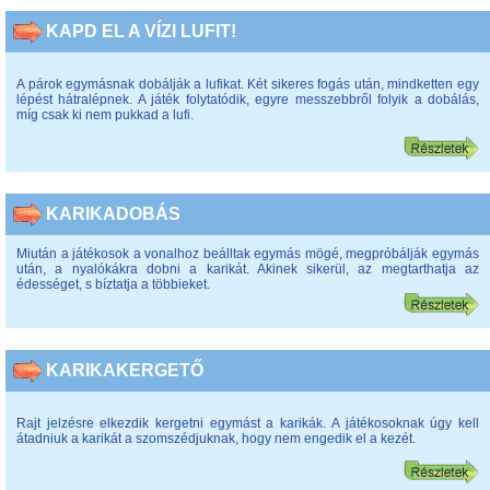
KAPD EL A VÍZI LUFIT!
A párok egymásnak dobálják a lufikat. Két sikeres fogás után, mindketten egy
lépést hátralépnek. A játék folytatódik, egyre messzebbről folyik a dobálás,
míg csak ki nem pukkad a lufi.
KARIKADOBÁS
Miután a játékosok a vonalhoz beálltak egymás mögé, megpróbálják egymás
után, a nyalókákra dobni a karikát. Akinek sikerül, az megtarthatja az
édességet, s bíztatja a többieket.
KARIKAKERGETŐ
Rajt jelzésre elkezdik kergetni egymást a karikák. A játékosoknak úgy kell
átadniuk a karikát a szomszédjuknak, hogy nem engedik el a kezét.