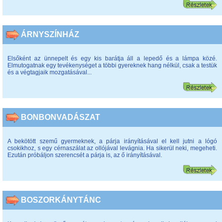
ÁRNYSZÍNHÁZ
Elsőként az ünnepelt és egy kis barátja áll a lepedő és a lámpa közé.
Elmutogatnak egy tevékenységet a többi gyereknek hang nélkül, csak a testük
és a végtagjaik mozgatásával...
BONBONVADÁSZAT
A bekötött szemű gyermeknek, a párja irányításával el kell jutni a lógó
csokikhoz, s egy cérnaszálat az ollójával levágnia. Ha sikerül neki, megeheti.
Ezután próbáljon szerencsét a párja is, az ő irányításával.
BOSZORKÁNYTÁNC