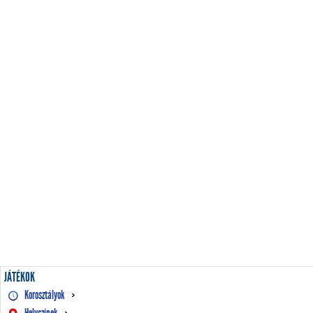
JÁTÉKOK
Korosztályok