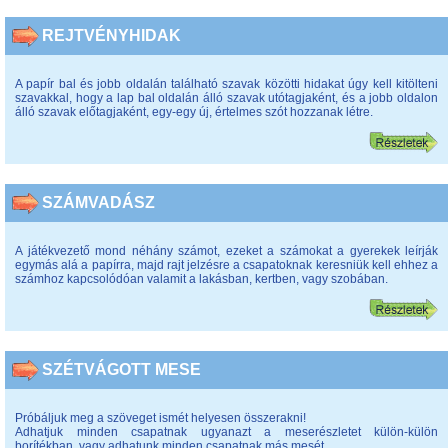
REJTVÉNYHIDAK
A papír bal és jobb oldalán található szavak közötti hidakat úgy kell kitölteni
szavakkal, hogy a lap bal oldalán álló szavak utótagjaként, és a jobb oldalon
álló szavak előtagjaként, egy-egy új, értelmes szót hozzanak létre.
SZÁMVADÁSZ
A játékvezető mond néhány számot, ezeket a számokat a gyerekek leírják
egymás alá a papírra, majd rajt jelzésre a csapatoknak keresniük kell ehhez a
számhoz kapcsolódóan valamit a lakásban, kertben, vagy szobában.
SZÉTVÁGOTT MESE
Próbáljuk meg a szöveget ismét helyesen összerakni!
Adhatjuk minden csapatnak ugyanazt a meserészletet külön-külön
borítékban, vagy adhatunk minden csapatnak más mesét.