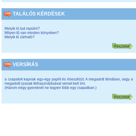
TALÁLÓS KÉRDÉSEK
Melyik ló tud repülni?
Milyen tű van minden könyvben?
Melyik tó zárható?
VERSÍRÁS
a csapatok kapnak egy-egy papírt és íróeszközt.
A megadott témában, vagy a
megadott szavak felhasználásával verset kell írni.
(Három-négy gyereknél ne legyen több egy csapatban.)