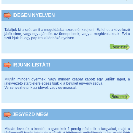
IDEGEN NYELVEN
Találjuk ki a szót, amit a megoldásba szeretnénk rejteni. Ez lehet a következő
játék címe, vagy egy ajándék az ünnepeltnek, vagy a meghívottaknak. Ezt a
szót írjuk fel egy papírra különböző nyelven.
ÍRJUNK LISTÁT!
Miután minden gyermek, vagy minden csapat kapott egy „előírt” lapot, a
játékvezető start jelére egészítsük ki a betűket egy-egy szóvá!
Versenyezhetünk az idővel, vagy egymással.
JEGYEZD MEG!
Miután levettük a kendőt, a gyerekek 1 percig nézhetik a tárgyakat, majd a