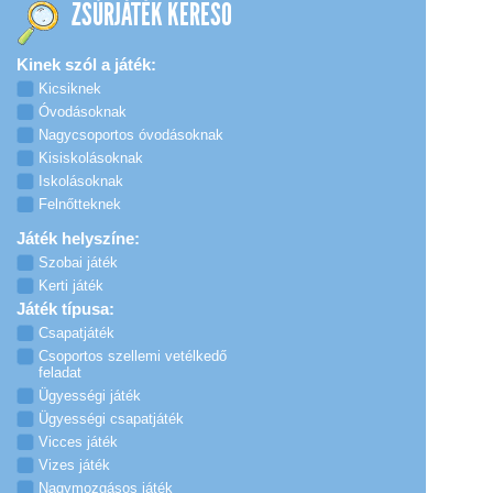
ZSÚRJÁTÉK KERESŐ
Kinek szól a játék:
Kicsiknek
Óvodásoknak
Nagycsoportos óvodásoknak
Kisiskolásoknak
Iskolásoknak
Felnőtteknek
Játék helyszíne:
Szobai játék
Kerti játék
Játék típusa:
Csapatjáték
Csoportos szellemi vetélkedő
feladat
Ügyességi játék
Ügyességi csapatjáték
Vicces játék
Vizes játék
Nagymozgásos játék