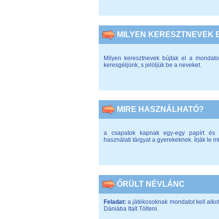
MILYEN KERESZTNEVEK 
Milyen keresztnevek bújtak el a mondatok
keresgéljünk, s jelöljük be a neveket.
MIRE HASZNÁLHATÓ?
a csapatok kapnak egy-egy papírt és 
használati tárgyat a gyerekeknek. Írják le 
ŐRÜLT NÉVLÁNC
Feladat:
a játékosoknak mondatot kell alko
Dániába Italt Tölteni.