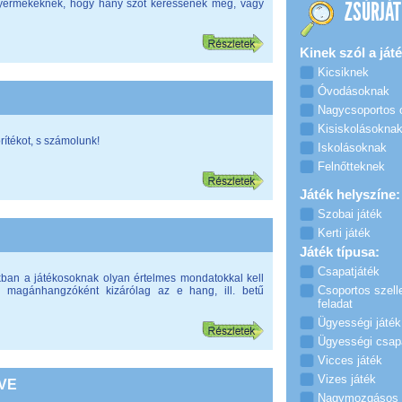
gyermekeknek, hogy hány szót keressenek meg, vagy
ZSÚRJÁT
Kinek szól a játé
Kicsiknek
Óvodásoknak
Nagycsoportos
Kisiskolásokna
orítékot, s számolunk!
Iskolásoknak
Felnőtteknek
Játék helyszíne:
Szobai játék
Kerti játék
Játék típusa:
Csapatjáték
kban a játékosoknak olyan értelmes mondatokkal kell
Csoportos szell
 magánhangzóként kizárólag az e hang, ill. betű
feladat
Ügyességi játék
Ügyességi csap
Vicces játék
Vizes játék
VE
Nagymozgásos 