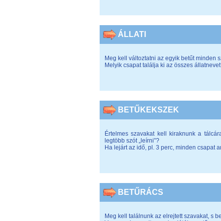
ÁLLATI
Meg kell változtatni az egyik betűt minden 
Melyik csapat találja ki az összes állatnev
BETŰKEKSZEK
Értelmes szavakat kell kiraknunk a tálcár
legtöbb szót „leírni”?
Ha lejárt az idő, pl. 3 perc, minden csapat 
BETŰRÁCS
Meg kell találnunk az elrejtett szavakat, s be