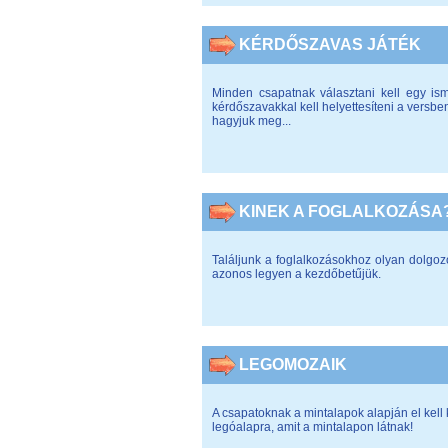
KÉRDŐSZAVAS JÁTÉK
Minden csapatnak választani kell egy isme
kérdőszavakkal kell helyettesíteni a versbe
hagyjuk meg...
KINEK A FOGLALKOZÁSA
Találjunk a foglalkozásokhoz olyan dolgoz
azonos legyen a kezdőbetűjük.
LEGOMOZAIK
A csapatoknak a mintalapok alapján el kell k
legóalapra, amit a mintalapon látnak!