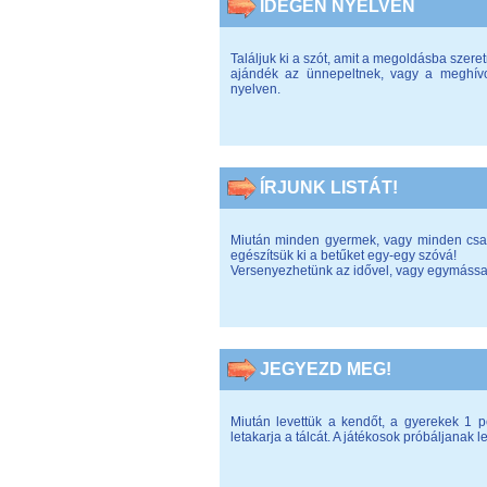
IDEGEN NYELVEN
Találjuk ki a szót, amit a megoldásba szeret
ajándék az ünnepeltnek, vagy a meghívot
nyelven.
ÍRJUNK LISTÁT!
Miután minden gyermek, vagy minden csapat 
egészítsük ki a betűket egy-egy szóvá!
Versenyezhetünk az idővel, vagy egymássa
JEGYEZD MEG!
Miután levettük a kendőt, a gyerekek 1 p
letakarja a tálcát. A játékosok próbáljanak le