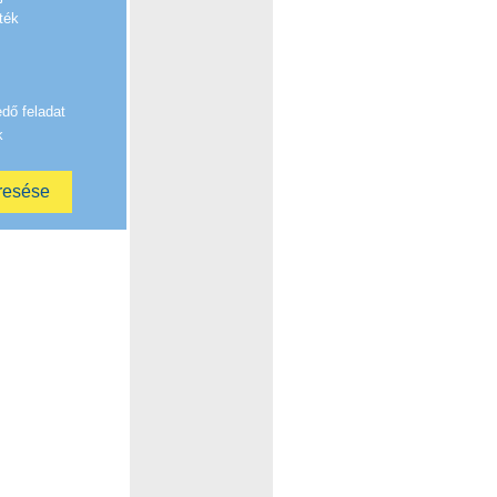
ték
edő feladat
k