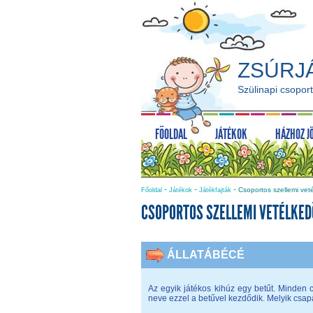
ZSÚRJ
Szülinapi csoport
FŐOLDAL
JÁTÉKOK
HÁZHOZ J
-
-
-
Csoportos szellemi vet
Főoldal
Játékok
Játékfajták
CSOPORTOS SZELLEMI VETÉLKED
ÁLLATÁBÉCÉ
Az egyik játékos kihúz egy betűt. Minden c
neve ezzel a betűvel kezdődik. Melyik csapa