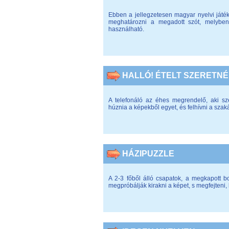
Ebben a jellegzetesen magyar nyelvi játé
meghatározni a megadott szót, melyben
használható.
HALLÓ! ÉTELT SZERETNÉ
A telefonáló az éhes megrendelő, aki sze
húznia a képekből egyet, és felhívni a szak
HÁZIPUZZLE
A 2-3 főből álló csapatok, a megkapott borí
megpróbálják kirakni a képet, s megfejteni, 