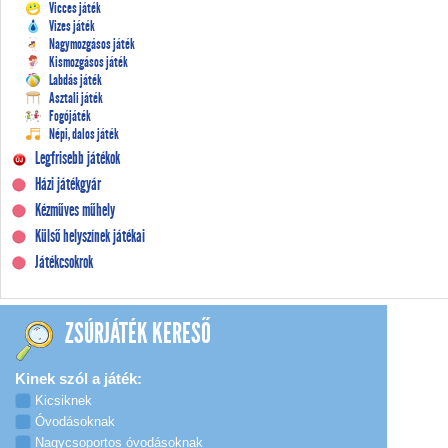
Vicces játék
Vizes játék
Nagymozgásos játék
Kismozgásos játék
Labdás játék
Asztali játék
Fogójáték
Népi, dalos játék
Legfrisebb játékok
Házi játékgyár
Kézműves műhely
Külső helyszínek játékai
Játékcsokrok
ZSÚRJÁTÉK KERESŐ
Kinek szól a játék:
Kicsiknek
Óvodásoknak
Nagycsoportos óvodásoknak