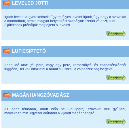
LEVELED JÖTT!
Írjunk levelet a gyerekeknek! Egy rejtélyes levelet írjunk, úgy hogy a szavakat
a mondatban, nem a magyar helyesírási szabályok szerint választjuk el.
A játékosok próbálják megfejteni a levelet!
LUFICSIPTETŐ
Adott idő alatt (fél perc, vagy egy perc, korosztálytól és csapatlétszámtól
függően), fel kell öltöztetni a bábut a lufikkal, a csipeszek segítségével.
MAGÁNHANGZÓVADÁSZ
Az adott témában, adott időn belül,(pl.3perc) szavakat kell gyűjteni,
melyekben min. egyszer előfordul a kijelölt magánhangzó.