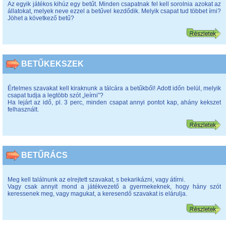
Az egyik játékos kihúz egy betűt. Minden csapatnak fel kell sorolnia azokat az
állatokat, melyek neve ezzel a betűvel kezdődik. Melyik csapat tud többet írni?
Jöhet a következő betű?
BETŰKEKSZEK
Értelmes szavakat kell kiraknunk a tálcára a betűkből! Adott időn belül, melyik
csapat tudja a legtöbb szót „leírni”?
Ha lejárt az idő, pl. 3 perc, minden csapat annyi pontot kap, ahány kekszet
felhasznált.
BETŰRÁCS
Meg kell találnunk az elrejtett szavakat, s bekarikázni, vagy átírni.
Vagy csak annyit mond a játékvezető a gyermekeknek, hogy hány szót
keressenek meg, vagy magukat, a keresendő szavakat is elárulja.