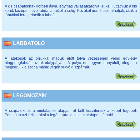
A kis csapatoknak körben állva, egymás vállát átkarolva, el kell juttatniuk a kis
körük közepén lévő labdát a rajttól a célig. Kezüket nem használhatják, csak a
lábukkal terelgethetik a labdát.
LABDATOLÓ
A játékosok az orrukkal maguk előtt tolva vezessenek végig egy-egy
pingponglabdát az akadálypályán. A pálya ne legyen bonyolult, elég, ha
megkerülik a szoba másik végén fekvő díszpárnát.
LEGOMOZAIK
A csapatoknak a mintalapok alapján el kell készíteniük a képet legóból.
Pontosan azt kell kirakni a legóalapra, amit a mintalapon látnak!