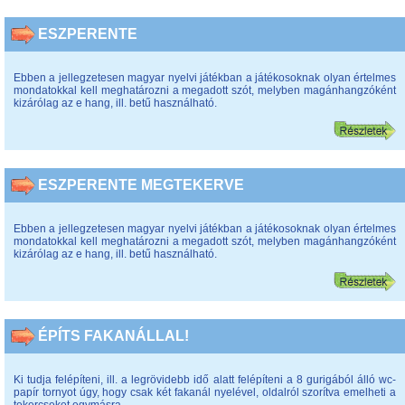
ESZPERENTE
Ebben a jellegzetesen magyar nyelvi játékban a játékosoknak olyan értelmes
mondatokkal kell meghatározni a megadott szót, melyben magánhangzóként
kizárólag az e hang, ill. betű használható.
ESZPERENTE MEGTEKERVE
Ebben a jellegzetesen magyar nyelvi játékban a játékosoknak olyan értelmes
mondatokkal kell meghatározni a megadott szót, melyben magánhangzóként
kizárólag az e hang, ill. betű használható.
ÉPÍTS FAKANÁLLAL!
Ki tudja felépíteni, ill. a legrövidebb idő alatt felépíteni a 8 gurigából álló wc-
papír tornyot úgy, hogy csak két fakanál nyelével, oldalról szorítva emelheti a