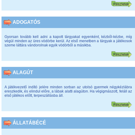
ADOGATÓS
Gyorsan tovább kell adni a kapott tárgyakat egyenként, kézből-kézbe, míg
végül minden az üres vödörbe kerül. Az első menetben a tárgyak a játékosok
szeme láttára vándorolnak egyik vödörből a másikba.
ALAGÚT
A játékvezető indító jelére minden sorban az utolsó gyermek négykézlábra
ereszkedik, és elindul előre, a lábak alatti alagúton. Ha végigmászott, feláll az
első játékos előtt, terpeszállásba áll.
ÁLLATÁBÉCÉ