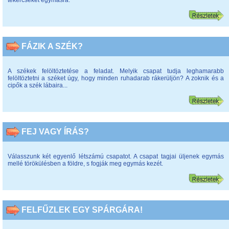
tekercseket egymásra.
FÁZIK A SZÉK?
A székek felöltöztetése a feladat. Melyik csapat tudja leghamarabb
felöltöztetni a széket úgy, hogy minden ruhadarab rákerüljön? A zoknik és a
cipők a szék lábaira...
FEJ VAGY ÍRÁS?
Válasszunk két egyenlő létszámú csapatot. A csapat tagjai üljenek egymás
mellé törökülésben a földre, s fogják meg egymás kezét.
FELFŰZLEK EGY SPÁRGÁRA!