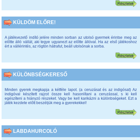
KÜLDÖM ELŐRE!
A játékvezető indító jelére minden sorban az utolsó gyermek érintse meg az
előtte álló vállát, aki tegye ugyanezt az előtte állóval. Ha az első játékoshoz
ért a vállérintés, az rögtön hátrafut, beáll utolsónak a sorba.
KÜLÖNBSÉGKERESŐ
Minden gyerek megkapja a kétféle lapot. (a ceruzásat és az indigósat) Az
indigóval készített rajzot össze kell hasonlítani a ceruzással, s ki kell
egészíteni a hiányzó részeket. Vagy be kell karikázni a különbségeket. Ezt a
játék kezdete előtt beszéljük meg a gyerekekkel!
LABDAHURCOLÓ