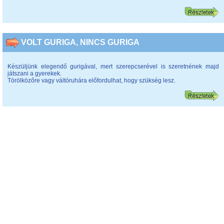
VOLT GURIGA, NINCS GURIGA
Készüljünk elegendő gurigával, mert szerepcserével is szeretnének majd
játszani a gyerekek.
Törölközőre vagy váltóruhára előfordulhat, hogy szükség lesz.