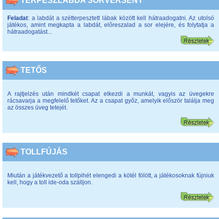
TERPESZLABDA SORVERSENY
Feladat
: a labdát a szétterpesztett lábak között kell hátraadogatni. Az utolsó
játékos, amint megkapta a labdát, előreszalad a sor elejére, és folytatja a
hátraadogatást...
TETŐS
A rajtjelzés után mindkét csapat elkezdi a munkát, vagyis az üvegekre
rácsavarja a megfelelő tetőket. Az a csapat győz, amelyik először találja meg
az összes üveg tetejét.
TOLLFÚJÁS
Miután a játékvezető a tollpihét elengedi a kötél fölött, a játékosoknak fújniuk
kell, hogy a toll ide-oda szálljon.