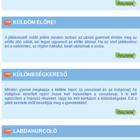
KÜLDÖM ELŐRE!
A játékvezető indító jelére minden sorban az utolsó gyermek érintse meg az
előtte álló vállát, aki tegye ugyanezt az előtte állóval. Ha az első játékoshoz
ért a vállérintés, az rögtön hátrafut, beáll utolsónak a sorba.
KÜLÖNBSÉGKERESŐ
Minden gyerek megkapja a kétféle lapot. (a ceruzásat és az indigósat) Az
indigóval készített rajzot össze kell hasonlítani a ceruzással, s ki kell
egészíteni a hiányzó részeket. Vagy be kell karikázni a különbségeket. Ezt a
játék kezdete előtt beszéljük meg a gyerekekkel!
LABDAHURCOLÓ