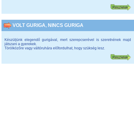
VOLT GURIGA, NINCS GURIGA
Készüljünk elegendő gurigával, mert szerepcserével is szeretnének majd
játszani a gyerekek.
Törölközőre vagy váltóruhára előfordulhat, hogy szükség lesz.