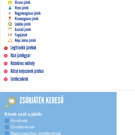
Vicces játék
Vizes játék
Nagymozgásos játék
Kismozgásos játék
Labdás játék
Asztali játék
Fogójáték
Népi, dalos játék
Legfrisebb játékok
Házi játékgyár
Kézműves műhely
Külső helyszínek játékai
Játékcsokrok
ZSÚRJÁTÉK KERESŐ
Kinek szól a játék:
Kicsiknek
Óvodásoknak
Nagycsoportos óvodásoknak