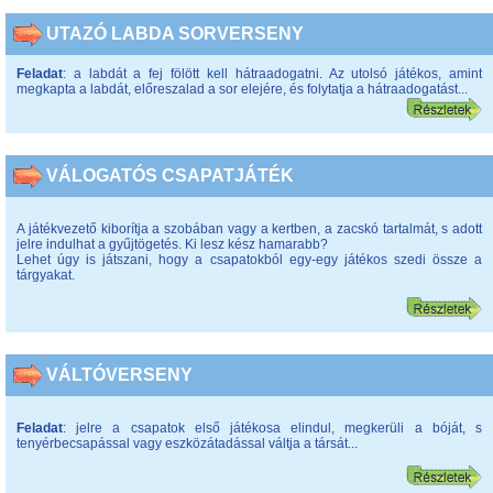
UTAZÓ LABDA SORVERSENY
Feladat
: a labdát a fej fölött kell hátraadogatni. Az utolsó játékos, amint
megkapta a labdát, előreszalad a sor elejére, és folytatja a hátraadogatást...
VÁLOGATÓS CSAPATJÁTÉK
A játékvezető kiborítja a szobában vagy a kertben, a zacskó tartalmát, s adott
jelre indulhat a gyűjtögetés. Ki lesz kész hamarabb?
Lehet úgy is játszani, hogy a csapatokból egy-egy játékos szedi össze a
tárgyakat.
VÁLTÓVERSENY
Feladat
: jelre a csapatok első játékosa elindul, megkerüli a bóját, s
tenyérbecsapással vagy eszközátadással váltja a társát...