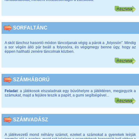
SORFALTÁNC
A skót tánchoz hasonló módon táncoljanak végig a párok a „folyosón”. Mindig
a sor végén álló pár beáll a folyosóra, és végigmegy benne úgy, hogy az
éppen hallható zenére táncolnak közben.
SZÁMHÁBORÚ
Feladat
: a játékosok elszaladnak egy búvóhelyre a játéktéren, megjegyzik a
számukat, majd a fejükre teszik a papírt, a gumi segítségével...
SZÁMVADÁSZ
A játékvezető mond néhány számot, ezeket a számokat a gyerekek leírják