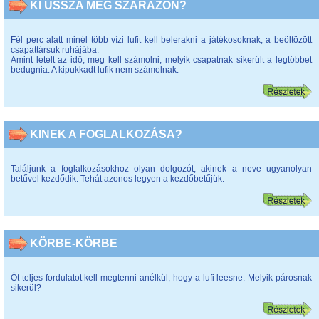
KI ÚSSZA MEG SZÁRAZON?
Fél perc alatt minél több vízi lufit kell belerakni a játékosoknak, a beöltözött
csapattársuk ruhájába.
Amint letelt az idő, meg kell számolni, melyik csapatnak sikerült a legtöbbet
bedugnia. A kipukkadt lufik nem számolnak.
KINEK A FOGLALKOZÁSA?
Találjunk a foglalkozásokhoz olyan dolgozót, akinek a neve ugyanolyan
betűvel kezdődik. Tehát azonos legyen a kezdőbetűjük.
KÖRBE-KÖRBE
Öt teljes fordulatot kell megtenni anélkül, hogy a lufi leesne. Melyik párosnak
sikerül?