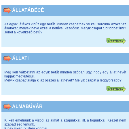
ÁLLATÁBÉCÉ
Az egyik játékos kihúz egy betűt. Minden csapatnak fel kell sorolnia azokat az
állatokat, melyek neve ezzel a betűvel kezdődik. Melyik csapat tud többet írni?
Jöhet a következő betű?
ÁLLATI
Meg kell változtatni az egyik betűt minden szóban úgy, hogy egy állat nevét
kapják megfejtésül.
Melyik csapat találja ki az összes állatnevet? Melyik csapat a leggyorsabb?
ALMABÚVÁR
Ki kell emelnünk a vízből az almát a szájunkkal, ill. a fogunkkal. Kézzel nem
szabad segítenünk.
Kinek sikerül? Nem könnyű.