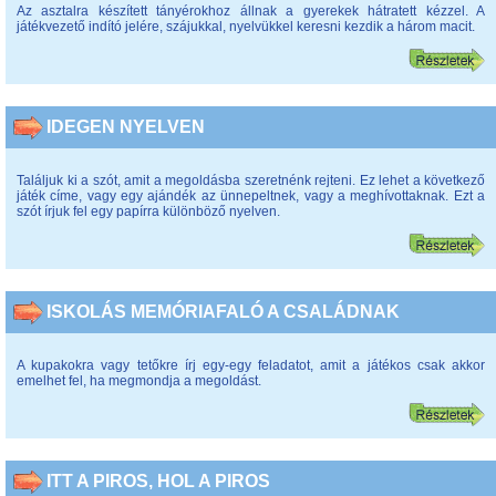
Az asztalra készített tányérokhoz állnak a gyerekek hátratett kézzel. A
játékvezető indító jelére, szájukkal, nyelvükkel keresni kezdik a három macit.
IDEGEN NYELVEN
Találjuk ki a szót, amit a megoldásba szeretnénk rejteni. Ez lehet a következő
játék címe, vagy egy ajándék az ünnepeltnek, vagy a meghívottaknak. Ezt a
szót írjuk fel egy papírra különböző nyelven.
ISKOLÁS MEMÓRIAFALÓ A CSALÁDNAK
A kupakokra vagy tetőkre írj egy-egy feladatot, amit a játékos csak akkor
emelhet fel, ha megmondja a megoldást.
ITT A PIROS, HOL A PIROS