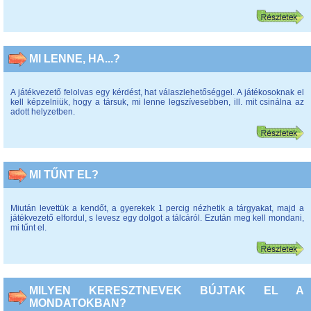
MI LENNE, HA...?
A játékvezető felolvas egy kérdést, hat válaszlehetőséggel. A játékosoknak el
kell képzelniük, hogy a társuk, mi lenne legszívesebben, ill. mit csinálna az
adott helyzetben.
MI TŰNT EL?
Miután levettük a kendőt, a gyerekek 1 percig nézhetik a tárgyakat, majd a
játékvezető elfordul, s levesz egy dolgot a tálcáról. Ezután meg kell mondani,
mi tűnt el.
MILYEN KERESZTNEVEK BÚJTAK EL A
MONDATOKBAN?