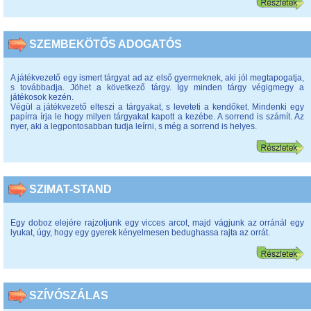
SZEMBEKÖTŐS ADOGATÓS
A játékvezető egy ismert tárgyat ad az első gyermeknek, aki jól megtapogatja,
s továbbadja. Jöhet a következő tárgy. Így minden tárgy végigmegy a
játékosok kezén.
Végül a játékvezető elteszi a tárgyakat, s leveteti a kendőket. Mindenki egy
papírra írja le hogy milyen tárgyakat kapott a kezébe. A sorrend is számít. Az
nyer, aki a legpontosabban tudja leírni, s még a sorrend is helyes.
SZIMAT-STAND
Egy doboz elejére rajzoljunk egy vicces arcot, majd vágjunk az orránál egy
lyukat, úgy, hogy egy gyerek kényelmesen bedughassa rajta az orrát.
SZÍVÓSZÁLAS