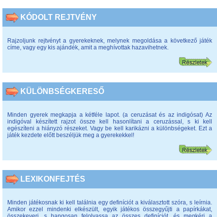
KÓDOLT REJTVÉNY
Rajzoljunk rejtvényt a gyerekeknek, melynek megoldása a következő játék
címe, vagy egy kis ajándék, amit a meghívottak hazavihetnek.
KÜLÖNBSÉGKERESŐ
Minden gyerek megkapja a kétféle lapot. (a ceruzásat és az indigósat) Az
indigóval készített rajzot össze kell hasonlítani a ceruzással, s ki kell
egészíteni a hiányzó részeket. Vagy be kell karikázni a különbségeket. Ezt a
játék kezdete előtt beszéljük meg a gyerekekkel!
LEXIKONFEJTÉS
Minden játékosnak ki kell találnia egy definíciót a kiválasztott szóra, s leírnia.
Amikor ezzel mindenki elkészült, egyik játékos összegyűjti a papírkákat,
összekeveri, s hangosan felolvassa az összes definíciót, és megkéri a