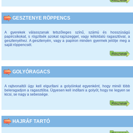
GESZTENYE RÖPPENCS
A gyerekek válasszanak tetszőleges színű, számú és hosszúságú
papírcsíkokat, s rögzítsék azokat rajzszeggel, vagy kétoldalú ragasztóval, a
gesztenyéhez. A gesztenyén, vagy a papíron minden gyermek jelölje meg a
saját röppencsét.
GOLYÓRAGACS
A rajtvonaltól úgy kell elgurítani a golyóinkat egyenként, hogy minél több
beleragadjon a ragasztóba. Ügyesen kell indítani a golyót, hogy ne legyen se
kicsi, se nagy a sebessége.
HAJRÁF TARTÓ