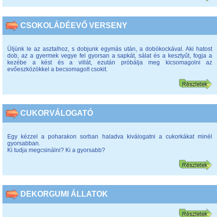
CSOKOLÁDÉEVŐ VERSENY
Üljünk le az asztalhoz, s dobjunk egymás után, a dobókockával. Aki hatost
dob, az a gyermek vegye fel gyorsan a sapkát, sálat és a kesztyűt, fogja a
kezébe a kést és a villát, ezután próbálja meg kicsomagolni az
evőeszközökkel a becsomagolt csokit.
CUKORVÁLOGATÓ
Egy kézzel a poharakon sorban haladva kiválogatni a cukorkákat minél
gyorsabban.
Ki tudja megcsinálni? Ki a gyorsabb?
DEKORGUMI ÁLLATOK