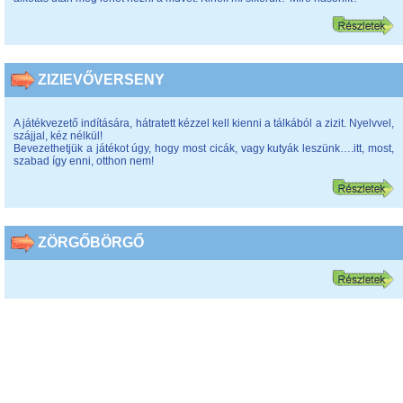
ZIZIEVŐVERSENY
A játékvezető indítására, hátratett kézzel kell kienni a tálkából a zizit. Nyelvvel,
szájjal, kéz nélkül!
Bevezethetjük a játékot úgy, hogy most cicák, vagy kutyák leszünk….itt, most,
szabad így enni, otthon nem!
ZÖRGŐBÖRGŐ