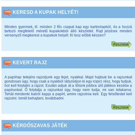
KERESD A KUPAK HELYÉT!
Minden gyermek, ill. minden 2 fős csapat kap egy kartonlapból, és a hozzá
tartozó megfelelő méretű kupakokból álló készletet. Rajt jelzésre minden
versenyző megkeresi a kupakok helyét. Ki lesz előbb készen?
KEVERT RAJZ
A papírlap tetejére rajzoljunk egy fejet, nyakkal. Majd hajtsuk be a rajzunkat
gondosan úgy, hogy csak a nyakból látszódjon ki egy icipici rész, hogy tudjuk,
hol kell folytatni a rajzot. Ezután adjuk át a tőlünk jobbra ülő játékos kezébe a
papírunkat. Ő folytatja a rajzunkat úgy, hogy nem tudja, mi van letakarva.
Tehát mindenki balról kapja a papírt, amire rajzolnia kell. Egy felsőtestet kell
rajzolni. Ismét behajtani, továbbadni.
KÉRDŐSZAVAS JÁTÉK