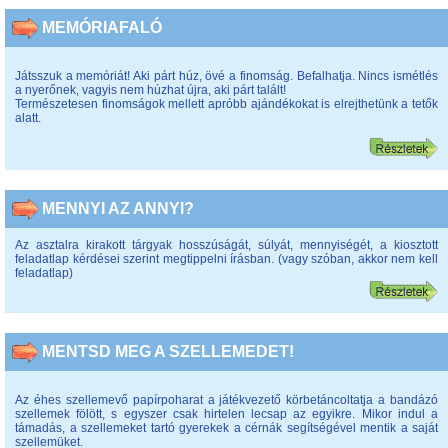
MEMÓRIAFALÓ
Játsszuk a memóriát! Aki párt húz, övé a finomság. Befalhatja. Nincs ismétlés
a nyerőnek, vagyis nem húzhat újra, aki párt talált!
Természetesen finomságok mellett apróbb ajándékokat is elrejthetünk a tetők
alatt.
MENNYI AZ ANNYI?
Az asztalra kirakott tárgyak hosszúságát, súlyát, mennyiségét, a kiosztott
feladatlap kérdései szerint megtippelni írásban. (vagy szóban, akkor nem kell
feladatlap)
MENTSD MEG A SZELLEMEDET!
Az éhes szellemevő papírpoharat a játékvezető körbetáncoltatja a bandázó
szellemek fölött, s egyszer csak hirtelen lecsap az egyikre. Mikor indul a
támadás, a szellemeket tartó gyerekek a cérnák segítségével mentik a saját
szellemüket.