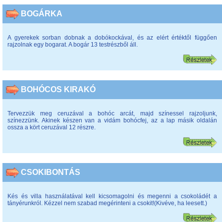
BOGÁRKA
A gyerekek sorban dobnak a dobókockával, és az elért értéktől függően
rajzolnak egy bogarat. A bogár 13 testrészből áll.
BOHÓCOS KIRAKÓ
Tervezzük meg ceruzával a bohóc arcát, majd színessel rajzoljunk,
színezzünk. Akinek készen van a vidám bohócfej, az a lap másik oldalán
ossza a kört ceruzával 12 részre.
CSOKIBONTÁS
Kés és villa használatával kell kicsomagolni és megenni a csokoládét a
tányérunkról. Kézzel nem szabad megérinteni a csokit!(Kivéve, ha leesett.)