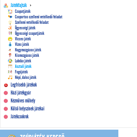
Játékfajták
Csapatjáték
Csoportos szellemi vetélkedő feladat
Szellemi vetélkedő feladat
Ügyességi játék
Ügyességi csapatjáték
Vicces játék
Vizes játék
Nagymozgásos játék
Kismozgásos játék
Labdás játék
Asztali játék
Fogójáték
Népi, dalos játék
Legfrisebb játékok
Házi játékgyár
Kézműves műhely
Külső helyszínek játékai
Játékcsokrok