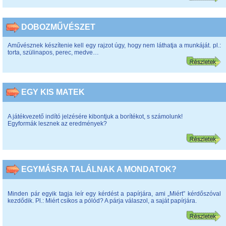
DOBOZMŰVÉSZET
Aművésznek készítenie kell egy rajzot úgy, hogy nem láthatja a munkáját. pl.:
torta, szülinapos, perec, medve…
EGY KIS MATEK
A játékvezető indító jelzésére kibontjuk a borítékot, s számolunk!
Egyformák lesznek az eredmények?
EGYMÁSRA TALÁLNAK A MONDATOK?
Minden pár egyik tagja leír egy kérdést a papírjára, ami „Miért” kérdőszóval
kezdődik. Pl.: Miért csíkos a pólód? A párja válaszol, a saját papírjára.