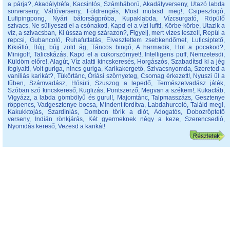
a párja?
,
Akadálytréfa
,
Kacsintós
,
Számháború
,
Akadályverseny
,
Utazó labda
sorverseny
,
Váltóverseny
,
Földrengés
,
Most mutasd meg!
,
Csipeszfogó
,
Lufipingpong
,
Nyári bátorságpróba
,
Kupaklabda
,
Vízcsurgató
,
Röpülő
szivacs
,
Ne süllyeszd el a csónakot!
,
Kapd el a vízi lufit!
,
Körbe-körbe
,
Utazik a
víz, a szivacsban
,
Ki ússza meg szárazon?
,
Figyelj, mert vizes leszel!
,
Repül a
repcsi
,
Gubancoló
,
Ruhafuttatás
,
Elvesztettem zsebkendőmet
,
Luficsiptető
,
Kikiáltó
,
Bújj, bújj zöld ág
,
Táncos bingó
,
A harmadik
,
Hol a pocakod?
,
Minigolf
,
Talicskázás
,
Kapd el a cukorszörnyet!
,
Intelligens puff
,
Nemzetesdi
,
Küldöm előre!
,
Alagút
,
Víz alatti kincskeresés
,
Horgászós
,
Szabadítsd ki a jég
foglyait!
,
Volt guriga, nincs guriga
,
Karikakergető
,
Szivacsnyomda
,
Szereted a
vaníliás karikát?
,
Tükörtánc
,
Óriási szörnyeteg
,
Csomag érkezett!
,
Nyuszi ül a
fűben
,
Számvadász
,
Hósüti
,
Szuszog a lepedő
,
Természetvadász játék
,
Szóban szó kincskereső
,
Kuglizás
,
Pontszerző
,
Megvan a székem!
,
Kukacláb
,
Vigyázz, a labda gömbölyű és gurul!
,
Majomtánc
,
Talpmasszázs
,
Gesztenye
röppencs
,
Vadgesztenye bocsa
,
Mindent fordítva
,
Labdahurcoló
,
Találd meg!
,
Kakukktojás
,
Szardíniás
,
Dombon törik a diót
,
Adogatós
,
Dobozröptető
verseny
,
Indián rönkjárás
,
Két gyermeknek négy a keze
,
Szerencsedió
,
Nyomdás kereső
,
Vezesd a karikát!