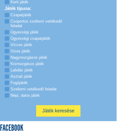
Kerti játék
Játék típusa:
Csapatjáték
Csoportos szellemi vetélkedő
feladat
Ügyességi játék
Ügyességi csapatjáték
Vicces játék
Vizes játék
Nagymozgásos játék
Kismozgásos játék
Labdás játék
Asztali játék
Fogójáték
Szellemi vetélkedő feladat
Népi, dalos játék
FACEBOOK