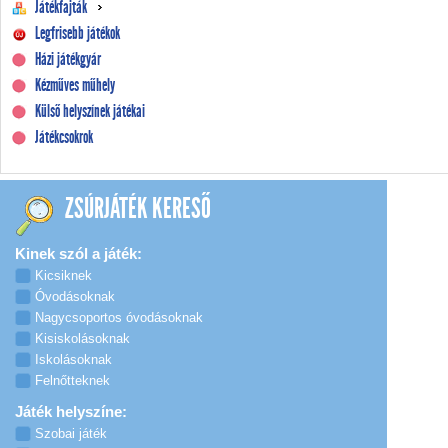
Játékfajták
Legfrisebb játékok
Házi játékgyár
Kézműves műhely
Külső helyszínek játékai
Játékcsokrok
ZSÚRJÁTÉK KERESŐ
Kinek szól a játék:
Kicsiknek
Óvodásoknak
Nagycsoportos óvodásoknak
Kisiskolásoknak
Iskolásoknak
Felnőtteknek
Játék helyszíne:
Szobai játék