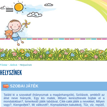
-
-
Helyszínek
Főoldal
Játékok
HELYSZÍNEK
SZOBAI JÁTÉK
Találd ki a szavakat! (hiányoznak a magánhangzók)
,
Szólások, amikből az
állat neve hiányzik
,
Egy kis matek
,
Milyen keresztnevek bújtak el a
mondatokban?
,
Ismerkedő játék labdával
,
Cikk-cakk játék a nevekkel
,
Milyen
vagy?
,
Kiengedtek?
,
Mi változott?
,
Kismadárkám kakukkolj
,
Tűz, víz, repülő
,