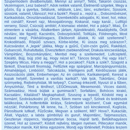
Szupermodern divatbemutató
,
Mennyi az annyi?
,
Tetős
,
Takarón csúszás
,
Vezérmajom
,
Lesz babeső?
,
Adok nektek valamit
,
Életmentő szigetek
,
Megy a
gőzös
,
Ég a gyertya
,
Sétálunk, sétálunk
,
Lánc, lánc, eszterlánc
,
Süssünk,
süssünk, valamit
,
Utánozz!
,
Hol a fazék?
,
Repül a... repül a...
,
Dobozművészet
,
Karikadobás
,
Oroszlánvadászat
,
Szembekötős adogatós
,
Ki, kivel, hol, mikor,
mit csinált?
,
Kevert rajz
,
Mosogatórongy
,
Kiskanál, nagy kanál..
,
Lufifújó
verseny
,
Süsü!
,
Csücsülj arrébb!
,
A kismalac ebédel
,
Hol a párja?
,
Miaú
,
Én
elmentem a vásárba
,
Állatkertben jártam
,
Ajándékrabló
,
Akadálytréfa
,
Őrült
névlánc
,
Ide figyelj!
,
Kacsintós
,
Dobozpöckölő
,
Tollfújás
,
Földrengés
,
Most
mutasd meg!
,
Pókhálóragacs
,
Elkóborolt állatok
,
Ki vált szellemmé?
,
Krokodilriadó
,
Röpülő szivacs
,
Körbe-körbe
,
Ki ússza meg szárazon?
,
Kulcsvándor
,
A „legek” játéka
,
Megy a gyűrű
,
Csön-csön gyűrű
,
Rakétázó
,
Gubancoló
,
Ruhafuttatás
,
Elvesztettem zsebkendőmet
,
Drakula kincsesládája
,
Vámpírtánc
,
Boszorkánytánc
,
Mentsd meg a szellemedet!
,
Luficsiptető
,
Kikiáltó
,
Bújj, bújj zöld ág
,
Hogy nézel ki?
,
Táncos bingó
,
Fej vagy írás?
,
Szegény Micus
,
Hány a meggy?
,
Hol a pocakod?
,
Fázik a szék?
,
Szagold a
fánkot!
,
Elvarázsolt finomság
,
Felfűzlek egy spárgára!
,
Marcipángyurmázás
,
Almahéjkígyó
,
Limbóóó!
,
Talicskázás
,
Intelligens puff
,
Kérdőszavas játék
,
Asszociációs játék
,
Emberhenger
,
Az én csirkém
,
Karikakergető
,
Keresd a
kupak helyét!
,
Szereted a vaníliás karikát?
,
Vak tyúk
,
Tükörtánc
,
Óriási
szörnyeteg
,
Rejtvényhidak
,
Mi ketyeg?
,
Csomag érkezett!
,
Nyuszi ül a fűben
,
Árnyszínház
,
Térd a térdhez!
,
LEGOmozaik
,
Mesemondó
,
Vicces daloló
,
Számvadász
,
Hová bújtak a gumimacik?
,
Sorfaltánc
,
Bohócos kirakó
,
Kacsatánc
,
Kitalálod? Megkaphatod!
,
Szuszog a lepedő
,
Kóstold meg a
formám!
,
Szobrászkodni jó!
,
Orrom, fülem merre vagy?
,
Színek és testrészek
találkozása
,
A hottentották királya
,
Számoljunk közösen!
,
Csak egymást
nézzük!
,
Pohártorony
,
Mi lenne, ha...?
,
Szóban szó kincskereső
,
Kuglizás
,
Párosítsunk lufikat!
,
Fűzőcske
,
Megvan a székem!
,
Mit? Hova?
,
Kukacláb
,
Állati
,
Vigyázz, a labda gömbölyű és gurul!
,
Majomtánc
,
Talpmasszázs
,
Gesztenye röppencs
,
Vadgesztenye bocsa
,
Hajráf tartó
,
Betűkihagyásos
üzenet
,
Hol az üzenet?
,
Kódolt rejtvény
,
Idegen nyelven
,
Pillecukor manók
,
Pillecukor manók
,
Két téma egyszerre
,
Mondj egy történetet!
,
Próbára teszem