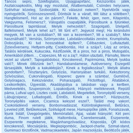
Táncos seprű
,
Székfoglalós
,
Újságpapírtánc
,
Kézszorítós játék
,
Asztalcsapkodós
,
Még egy mozdulat
,
Állatbemutató
,
Csöndes helycsere
,
Szélvihar közeleg
,
Szoborjáték
,
Ki válaszol nekem?
,
Nyelvtörők vagy
nyelvgyötrők
,
Szóösszeszerelő
,
Döntsük le a várat!
,
Mit látsz a sötétben?
,
Hangfelismerő
,
Hol az én párom?
,
Fekete, fehér, igen, nem.
,
Kitapintós
,
Vakgyurma
,
Felismersz?
,
Válogatós csapatjáték
,
Párosítsunk a fülünkkel
,
Párosítsunk tapintással
,
Melyik nehezebb?
,
Szagolgató
,
Ízlelgető
,
Italfelismerő
,
Melyik lehet az?
,
Mi tűnt el?
,
Jegyezd meg!
,
Ha kirándulni
megyek
,
Mi van a szobában?
,
Mi van a kezemben?
,
Mi a szabály?
,
Mire
használható?
,
Versírás
,
Szörnyecske
,
Labdatáncoltatás zenére
,
Krumpliséta
,
Dobozjárás
,
Ki tud hosszabbat építeni?
,
Célbazokni
,
Lufiutaztató
,
Zizievőverseny
,
Hettyem-pitty
,
Csokibontás
,
Hol a szája?
,
Lépj az orrára
,
Találós kérdések
,
Kukucska
,
Kézfőzelék
,
Itt a piros, hol a piros
,
Mutogatós
,
Amerikából jöttem…
,
Csipeszes
,
Mi ez a zaj?
,
Háton utaztató
,
Párnafej
,
Merre
vezet az utunk?
,
Tapogatódoboz
,
Kincskereső
,
Papírmúmia
,
Melyik lyukba
való?
,
Minek öltözünk be?
,
Handabandamese
,
Autóverseny
,
Eszegető
társasjáték
,
Melyik a kakukktojás?
,
Kinek a foglalkozása?
,
Melyik állatra
gondoltam?
,
Tésztanyárs
,
Golyózás
,
Harisnyában turkáló
,
Keksztorony
,
Szívószálas
,
Cukorválogató
,
Kisperec gyere a számba!
,
Gumilövő
,
Golyóragacs
,
Kekszvándor
,
Poharazgató
,
Filctollfogó
,
Állatábécé
,
Lexikonfejtés
,
Ügyesláb
,
Akadálypálya a lakásban vagy a kertben
,
Medveetetés
,
Szuperpincér
,
Lopakodjunk
,
Hiányzó melléknevek
,
Repülő
párna
,
Lufival ugró
,
Lisztes csoki
,
Labdatoló
,
Megetetlek
,
Toronyépítő verseny
,
Lábujjcsipesz
,
Lufiadogató
,
Érintős
,
Kinek a szeme?
,
Házipuzzle
,
Toronyépítés vakon
,
Cicamica kekszet eszel?
,
Találd meg vakon!
,
Csokoládéevő verseny
,
Bonbonvadászat
,
Különbségkereső
,
Betűrács
,
Leveled jött!
,
Betűkekszek
,
Szétvágott mese
,
Hamupipőke játék
,
Fonalszavak
,
Írjunk listát!
,
Üvegpörgetés
,
Memóriafaló
,
Ajjaj, valaki hiányzik!
,
Két perc
duma
,
Finom rulett játék
,
Haltombola
,
Csereberesakk
,
Eszperente
,
Eszperente megtekerve
,
Magánhangzóvadász
,
Kispostás
,
QR kódos
kincskereső
,
Mocsárjárás
,
Meglepigombóc
,
Jackpot-charlie
,
Szimat-stand
,
Gumimaci törzsfőnök
,
Vadmacskaetetés
,
Japán mazsolázás
,
Beöltözős játék
,