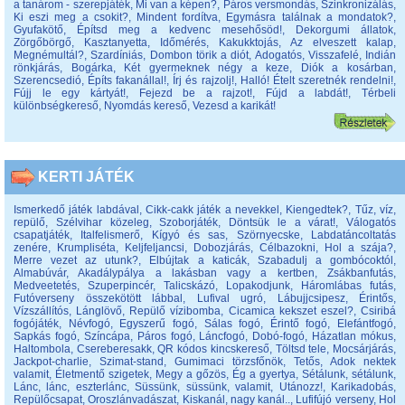
a tanárom - szerepjáték
,
Mi van a képen?
,
Páros versmondás
,
Szinkronizálás
,
Ki eszi meg a csokit?
,
Mindent fordítva
,
Egymásra találnak a mondatok?
,
Gyufakötő
,
Építsd meg a kedvenc mesehősöd!
,
Dekorgumi állatok
,
Zörgőbörgő
,
Kasztanyetta
,
Időmérés
,
Kakukktojás
,
Az elveszett kalap
,
Megnémultál?
,
Szardíniás
,
Dombon törik a diót
,
Adogatós
,
Visszafelé
,
Indián
rönkjárás
,
Bogárka
,
Két gyermeknek négy a keze
,
Diók a kosárban
,
Szerencsedió
,
Építs fakanállal!
,
Írj és rajzolj!
,
Halló! Ételt szeretnék rendelni!
,
Fújj le egy kártyát!
,
Fejezd be a rajzot!
,
Fújd a labdát!
,
Térbeli
különbségkereső
,
Nyomdás kereső
,
Vezesd a karikát!
KERTI JÁTÉK
Ismerkedő játék labdával
,
Cikk-cakk játék a nevekkel
,
Kiengedtek?
,
Tűz, víz,
repülő
,
Szélvihar közeleg
,
Szoborjáték
,
Döntsük le a várat!
,
Válogatós
csapatjáték
,
Italfelismerő
,
Kígyó és sas
,
Szörnyecske
,
Labdatáncoltatás
zenére
,
Krumpliséta
,
Keljfeljancsi
,
Dobozjárás
,
Célbazokni
,
Hol a szája?
,
Merre vezet az utunk?
,
Elbújtak a katicák
,
Szabadulj a gombócoktól
,
Almabúvár
,
Akadálypálya a lakásban vagy a kertben
,
Zsákbanfutás
,
Medveetetés
,
Szuperpincér
,
Talicskázó
,
Lopakodjunk
,
Háromlábas futás
,
Futóverseny összekötött lábbal
,
Lufival ugró
,
Lábujjcsipesz
,
Érintős
,
Vízszállítós
,
Lánglövő
,
Repülő vízibomba
,
Cicamica kekszet eszel?
,
Csiribá
fogójáték
,
Névfogó
,
Egyszerű fogó
,
Sálas fogó
,
Érintő fogó
,
Elefántfogó
,
Sapkás fogó
,
Színcápa
,
Páros fogó
,
Láncfogó
,
Dobó-fogó
,
Házatlan mókus
,
Haltombola
,
Csereberesakk
,
QR kódos kincskereső
,
Töltsd tele
,
Mocsárjárás
,
Jackpot-charlie
,
Szimat-stand
,
Gumimaci törzsfőnök
,
Tetős
,
Adok nektek
valamit
,
Életmentő szigetek
,
Megy a gőzös
,
Ég a gyertya
,
Sétálunk, sétálunk
,
Lánc, lánc, eszterlánc
,
Süssünk, süssünk, valamit
,
Utánozz!
,
Karikadobás
,
Repülőcsapat
,
Oroszlánvadászat
,
Kiskanál, nagy kanál..
,
Lufifújó verseny
,
Hol