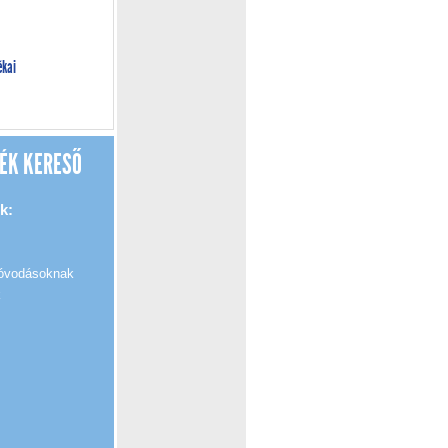
ékai
ÉK KERESŐ
k:
 óvodásoknak
k