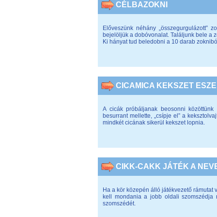
CÉLBAZOKNI
Előveszünk néhány „összegurgulázott” zok
bejelöljük a dobóvonalat. Találjunk bele a 
Ki hányat tud beledobni a 10 darab zoknib
CICAMICA KEKSZET ESZE
A cicák próbáljanak beosonni közöttünk a
besurrant mellette, „csípje el” a keksztolvaj
mindkét cicának sikerül kekszet lopnia.
CIKK-CAKK JÁTÉK A NE
Ha a kör közepén álló játékvezető rámutat v
kell mondania a jobb oldali szomszédja n
szomszédét.