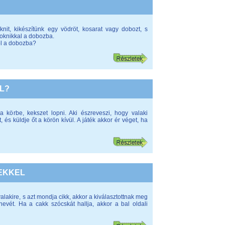
nit, kikészítünk egy vödröt, kosarat vagy dobozt, s
zoknikkal a dobozba.
ól a dobozba?
L?
 körbe, kekszet lopni. Aki észreveszi, hogy valaki
t, és küldje őt a körön kívül. A játék akkor ér véget, ha
VEKKEL
alakire, s azt mondja cikk, akkor a kiválasztottnak meg
evét. Ha a cakk szócskát hallja, akkor a bal oldali