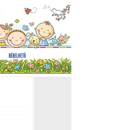
BÉRELHETŐ