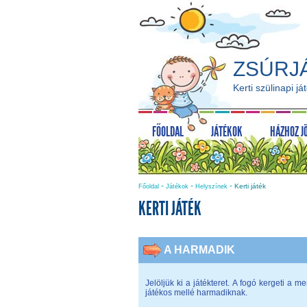
ZSÚRJ
Kerti szülinapi já
FŐOLDAL
JÁTÉKOK
HÁZHOZ J
-
-
-
Kerti játék
Főoldal
Játékok
Helyszínek
KERTI JÁTÉK
A HARMADIK
Jelöljük ki a játékteret. A fogó kergeti a 
játékos mellé harmadiknak.