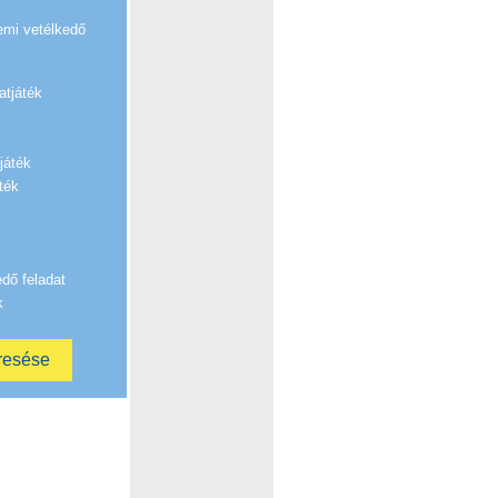
emi vetélkedő
atjáték
játék
ték
edő feladat
k