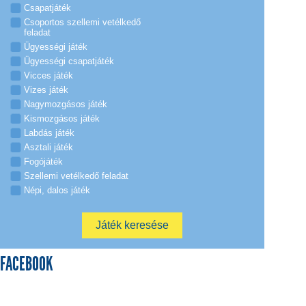
Csapatjáték
Csoportos szellemi vetélkedő
feladat
Ügyességi játék
Ügyességi csapatjáték
Vicces játék
Vizes játék
Nagymozgásos játék
Kismozgásos játék
Labdás játék
Asztali játék
Fogójáték
Szellemi vetélkedő feladat
Népi, dalos játék
FACEBOOK