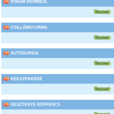
POHÁR PAPÍRBÓL
CSILLÁMGYURMA
AUTÓGURIGA
KEKSZPARÁDÉ
GESZTENYE RÖPPENCS