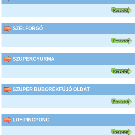
SZÉLFORGÓ
SZUPERGYURMA
SZUPER BUBORÉKFÚJÓ OLDAT
LUFIPINGPONG