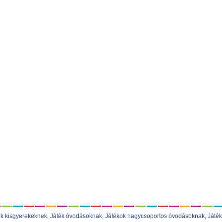
ok kisgyerekeknek
,
Játék óvodásoknak
,
Játékok nagycsoportos óvodásoknak
,
Játék