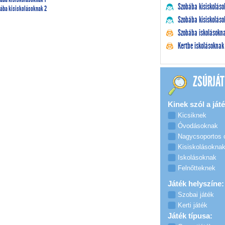
Szobába kisiskoláso
ába kisiskolásoknak 2
Szobába kisiskoláso
Szobába iskolásokn
Kertbe iskolásoknak
ZSÚRJÁT
Kinek szól a játé
Kicsiknek
Óvodásoknak
Nagycsoportos
Kisiskolásokna
Iskolásoknak
Felnőtteknek
Játék helyszíne:
Szobai játék
Kerti játék
Játék típusa: