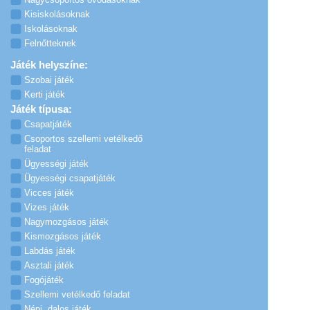
Kisiskolásoknak
Iskolásoknak
Felnőtteknek
Játék helyszíne:
Szobai játék
Kerti játék
Játék típusa:
Csapatjáték
Csoportos szellemi vetélkedő
feladat
Ügyességi játék
Ügyességi csapatjáték
Vicces játék
Vizes játék
Nagymozgásos játék
Kismozgásos játék
Labdás játék
Asztali játék
Fogójáték
Szellemi vetélkedő feladat
Népi, dalos játék