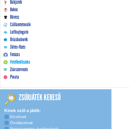
Bábjáték
Bohóc
Bűvész
Csillámtetováló
Lufihajtogató
Óriásbuborék
Sütés-főzés
Fotózás
Vetélkedőszoba
Zsúrszervezés
Pinata
ZSÚRJÁTÉK KERESŐ
Kinek szól a játék:
Kicsiknek
Óvodásoknak
Nagycsoportos óvodásoknak