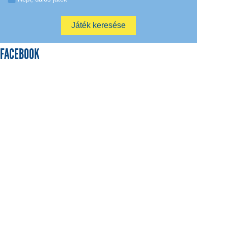
FACEBOOK