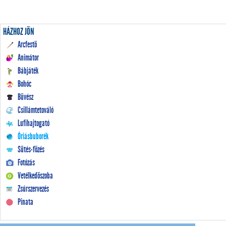
HÁZHOZ JÖN
Arcfestő
Animátor
Bábjáték
Bohóc
Bűvész
Csillámtetováló
Lufihajtogató
Óriásbuborék
Sütés-főzés
Fotózás
Vetélkedőszoba
Zsúrszervezés
Pinata