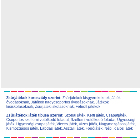
Zsúrjátékok korosztály szerint:
Zsúrjátékok kisgyerekeknek
,
Játék
óvodásoknak
,
Játékok nagycsoportos óvodásoknak
,
Játékok
kisiskolásoknak,
Zsúrjáték iskolásoknak
,
Felnőtt játékok
Zsúrjátékok játék típusa szerint:
Szobai játék
,
Kerti játék
,
Csapatjáték
,
Csoportos szellemi vetélkedő feladat
,
Szellemi vetélkedő feladat
,
Ügyességi
játék
,
Ügyességi csapatjáték
,
Vicces játék
,
Vizes játék
,
Nagymozgásos játék
,
Kismozgásos játék
,
Labdás játék
,
Asztali játék
,
Fogójáték
,
Népi, dalos játék