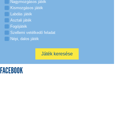
Nagymozgásos játék
Kismozgásos játék
Labdás játék
Asztali játék
Fogójáték
Szellemi vetélkedő feladat
Népi, dalos játék
FACEBOOK