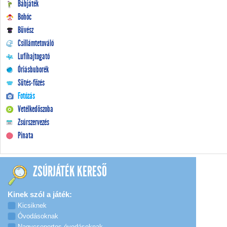
Bábjáték
Bohóc
Bűvész
Csillámtetováló
Lufihajtogató
Óriásbuborék
Sütés-főzés
Fotózás
Vetélkedőszoba
Zsúrszervezés
Pinata
ZSÚRJÁTÉK KERESŐ
Kinek szól a játék:
Kicsiknek
Óvodásoknak
Nagycsoportos óvodásoknak