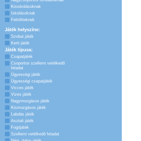
Kisiskolásoknak
Iskolásoknak
Felnőtteknek
Játék helyszíne:
Szobai játék
Kerti játék
Játék típusa:
Csapatjáték
Csoportos szellemi vetélkedő
feladat
Ügyességi játék
Ügyességi csapatjáték
Vicces játék
Vizes játék
Nagymozgásos játék
Kismozgásos játék
Labdás játék
Asztali játék
Fogójáték
Szellemi vetélkedő feladat
Népi, dalos játék