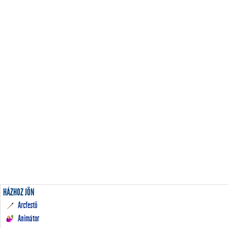
HÁZHOZ JÖN
Arcfestő
Animátor