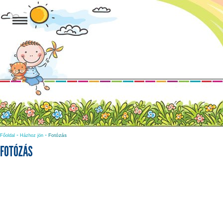
-
-
Fotózás
Főoldal
Házhoz jön
FOTÓZÁS