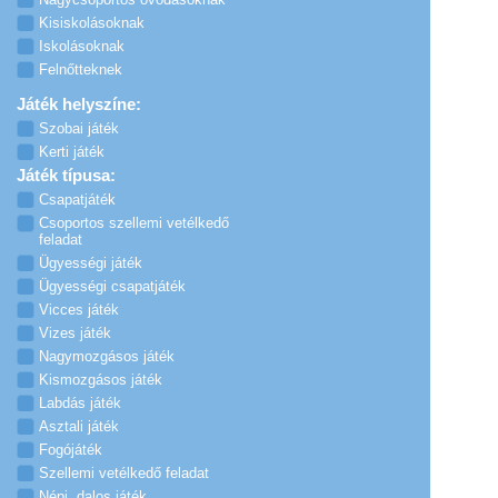
Kisiskolásoknak
Iskolásoknak
Felnőtteknek
Játék helyszíne:
Szobai játék
Kerti játék
Játék típusa:
Csapatjáték
Csoportos szellemi vetélkedő
feladat
Ügyességi játék
Ügyességi csapatjáték
Vicces játék
Vizes játék
Nagymozgásos játék
Kismozgásos játék
Labdás játék
Asztali játék
Fogójáték
Szellemi vetélkedő feladat
Népi, dalos játék