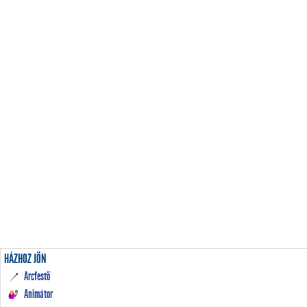
HÁZHOZ JÖN
Arcfestő
Animátor