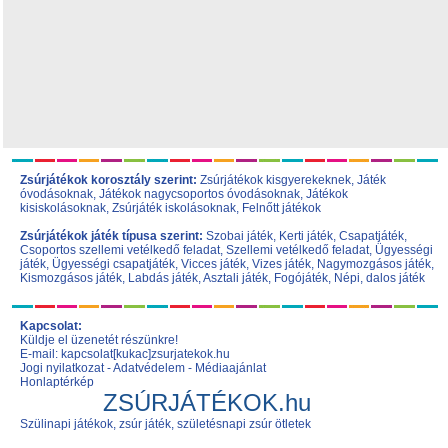
Zsúrjátékok korosztály szerint:
Zsúrjátékok kisgyerekeknek
,
Játék
óvodásoknak
,
Játékok nagycsoportos óvodásoknak
,
Játékok
kisiskolásoknak,
Zsúrjáték iskolásoknak
,
Felnőtt játékok
Zsúrjátékok játék típusa szerint:
Szobai játék
,
Kerti játék
,
Csapatjáték
,
Csoportos szellemi vetélkedő feladat
,
Szellemi vetélkedő feladat
,
Ügyességi
játék
,
Ügyességi csapatjáték
,
Vicces játék
,
Vizes játék
,
Nagymozgásos játék
,
Kismozgásos játék
,
Labdás játék
,
Asztali játék
,
Fogójáték
,
Népi, dalos játék
Kapcsolat:
Küldje el üzenetét részünkre!
E-mail: kapcsolat[kukac]zsurjatekok.hu
Jogi nyilatkozat
-
Adatvédelem
-
Médiaajánlat
Honlaptérkép
ZSÚRJÁTÉKOK.hu
Szülinapi játékok, zsúr játék, születésnapi zsúr ötletek