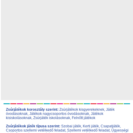
Zsúrjátékok korosztály szerint:
Zsúrjátékok kisgyerekeknek
,
Játék
óvodásoknak
,
Játékok nagycsoportos óvodásoknak
,
Játékok
kisiskolásoknak,
Zsúrjáték iskolásoknak
,
Felnőtt játékok
Zsúrjátékok játék típusa szerint:
Szobai játék
,
Kerti játék
,
Csapatjáték
,
Csoportos szellemi vetélkedő feladat
,
Szellemi vetélkedő feladat
,
Ügyességi