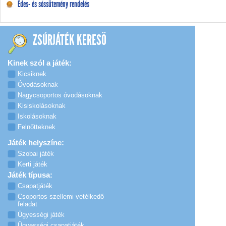
Édes- és sóssütemény rendelés
ZSÚRJÁTÉK KERESŐ
Kinek szól a játék:
Kicsiknek
Óvodásoknak
Nagycsoportos óvodásoknak
Kisiskolásoknak
Iskolásoknak
Felnőtteknek
Játék helyszíne:
Szobai játék
Kerti játék
Játék típusa:
Csapatjáték
Csoportos szellemi vetélkedő
feladat
Ügyességi játék
Ügyességi csapatjáték