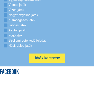
Vicces játék
Vizes játék
Nagymozgásos játék
Kismozgásos játék
Labdás játék
Asztali játék
Fogójáték
Szellemi vetélkedő feladat
Népi, dalos játék
FACEBOOK