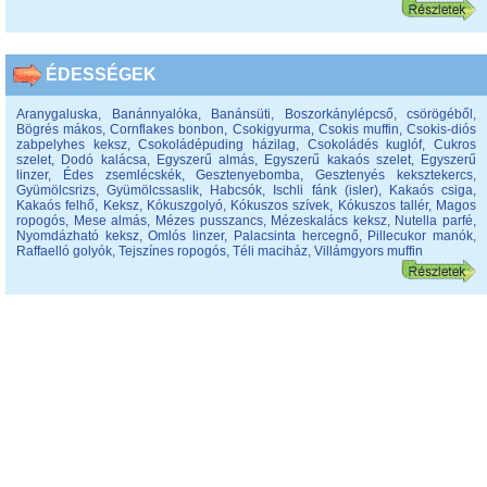
ÉDESSÉGEK
Aranygaluska
,
Banánnyalóka
,
Banánsüti
,
Boszorkánylépcső, csörögéből
,
Bögrés mákos
,
Cornflakes bonbon
,
Csokigyurma
,
Csokis muffin
,
Csokis-diós
zabpelyhes keksz
,
Csokoládépuding házilag
,
Csokoládés kuglóf
,
Cukros
szelet
,
Dodó kalácsa
,
Egyszerű almás
,
Egyszerű kakaós szelet
,
Egyszerű
linzer
,
Édes zsemlécskék
,
Gesztenyebomba
,
Gesztenyés keksztekercs
,
Gyümölcsrizs
,
Gyümölcssaslik
,
Habcsók
,
Ischli fánk (isler)
,
Kakaós csiga
,
Kakaós felhő
,
Keksz
,
Kókuszgolyó
,
Kókuszos szívek
,
Kókuszos tallér
,
Magos
ropogós
,
Mese almás
,
Mézes pusszancs
,
Mézeskalács keksz
,
Nutella parfé
,
Nyomdázható keksz
,
Omlós linzer
,
Palacsinta hercegnő
,
Pillecukor manók
,
Raffaelló golyók
,
Tejszínes ropogós
,
Téli maciház
,
Villámgyors muffin