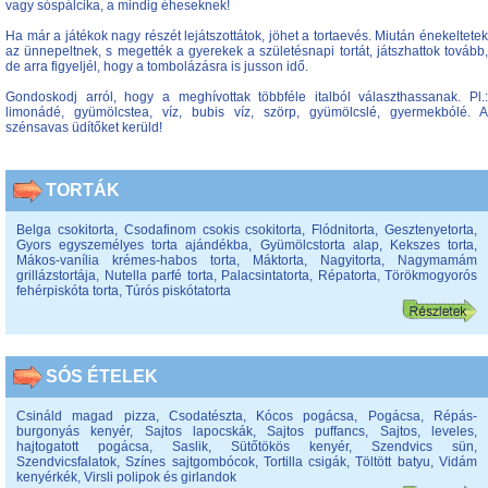
vagy sóspálcika, a mindig éheseknek!
Ha már a játékok nagy részét lejátszottátok, jöhet a tortaevés. Miután énekeltetek
az ünnepeltnek, s megették a gyerekek a születésnapi tortát, játszhattok tovább,
de arra figyeljél, hogy a tombolázásra is jusson idő.
Gondoskodj arról, hogy a meghívottak többféle italból választhassanak. Pl.:
limonádé, gyümölcstea, víz, bubis víz, szörp, gyümölcslé, gyermekbólé. A
szénsavas üdítőket kerüld!
TORTÁK
Belga csokitorta
,
Csodafinom csokis csokitorta
,
Flódnitorta
,
Gesztenyetorta
,
Gyors egyszemélyes torta ajándékba
,
Gyümölcstorta alap
,
Kekszes torta
,
Mákos-vanília krémes-habos torta
,
Máktorta
,
Nagyitorta
,
Nagymamám
grillázstortája
,
Nutella parfé torta
,
Palacsintatorta
,
Répatorta
,
Törökmogyorós
fehérpiskóta torta
,
Túrós piskótatorta
SÓS ÉTELEK
Csináld magad pizza
,
Csodatészta
,
Kócos pogácsa
,
Pogácsa
,
Répás-
burgonyás kenyér
,
Sajtos lapocskák
,
Sajtos puffancs
,
Sajtos, leveles,
hajtogatott pogácsa
,
Saslik
,
Sütőtökös kenyér
,
Szendvics sün
,
Szendvicsfalatok
,
Színes sajtgombócok
,
Tortilla csigák
,
Töltött batyu
,
Vidám
kenyérkék
,
Virsli polipok és girlandok