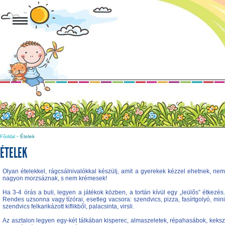
-
Ételek
Főoldal
ÉTELEK
Olyan ételekkel, rágcsálnivalókkal készülj, amit a gyerekek kézzel ehetnek, nem
nagyon morzsáznak, s nem krémesek!
Ha 3-4 órás a buli, legyen a játékok közben, a tortán kívül egy „leülős” étkezés.
Rendes uzsonna vagy tízórai, esetleg vacsora: szendvics, pizza, fasírtgolyó, mini
szendvics felkarikázott kiflikből, palacsinta, virsli.
Az asztalon legyen egy-két tálkában kisperec, almaszeletek, répahasábok, keksz