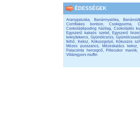
ÉDESSÉGEK
Aranygaluska
,
Banánnyalóka
,
Banánsüt
Cornflakes bonbon
,
Csokigyurma
,
C
Csokoládépuding házilag
,
Csokoládés ku
Egyszerű kakaós szelet
,
Egyszerű linzer
keksztekercs
,
Gyümölcsrizs
,
Gyümölcssasl
felhő
,
Keksz
,
Kókuszgolyó
,
Kókuszos szí
Mézes pusszancs
,
Mézeskalács keksz
Palacsinta hercegnő
,
Pillecukor manók
Villámgyors muffin