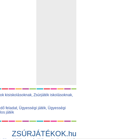
ok kisiskolásoknak,
Zsúrjáték iskolásoknak
,
dő feladat
,
Ügyességi játék
,
Ügyességi
los játék
ZSÚRJÁTÉKOK.hu