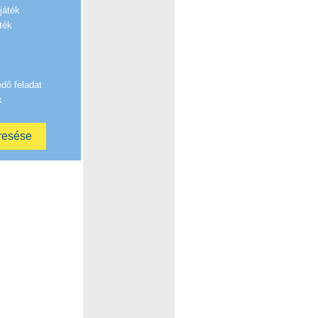
játék
ték
edő feladat
k