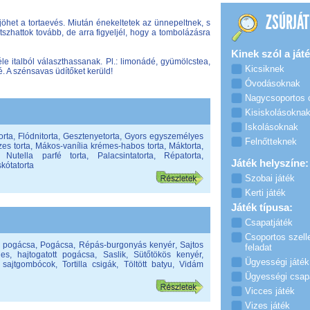
ZSÚRJÁT
 jöhet a tortaevés. Miután énekeltetek az ünnepeltnek, s
tszhattok tovább, de arra figyeljél, hogy a tombolázásra
Kinek szól a játé
le italból választhassanak. Pl.: limonádé, gyümölcstea,
Kicsiknek
é. A szénsavas üdítőket kerüld!
Óvodásoknak
Nagycsoportos
Kisiskolásokna
Iskolásoknak
orta
,
Flódnitorta
,
Gesztenyetorta
,
Gyors egyszemélyes
Felnőtteknek
es torta
,
Mákos-vanília krémes-habos torta
,
Máktorta
,
,
Nutella parfé torta
,
Palacsintatorta
,
Répatorta
,
Játék helyszíne:
skótatorta
Szobai játék
Kerti játék
Játék típusa:
Csapatjáték
Csoportos szell
 pogácsa
,
Pogácsa
,
Répás-burgonyás kenyér
,
Sajtos
feladat
les, hajtogatott pogácsa
,
Saslik
,
Sütőtökös kenyér
,
Ügyességi játék
 sajtgombócok
,
Tortilla csigák
,
Töltött batyu
,
Vidám
Ügyességi csap
Vicces játék
Vizes játék