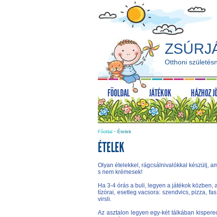
ZSÚRJ
Otthoni születésn
FŐOLDAL
JÁTÉKOK
HÁZHOZ J
-
Ételek
Főoldal
ÉTELEK
Olyan ételekkel, rágcsálnivalókkal készülj,
s nem krémesek!
Ha 3-4 órás a buli, legyen a játékok közben, 
tízórai, esetleg vacsora: szendvics, pizza, fasí
virsli.
Az asztalon legyen egy-két tálkában kispere