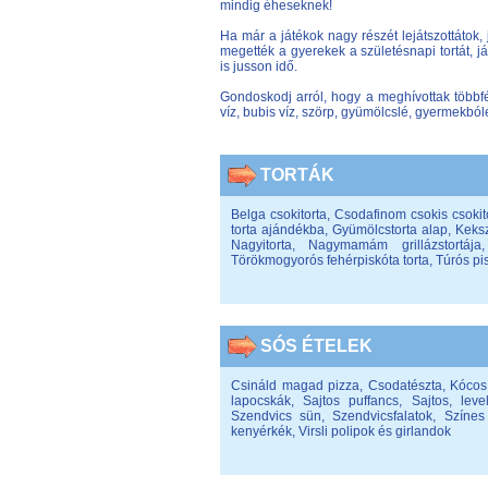
mindig éheseknek!
Ha már a játékok nagy részét lejátszottátok,
megették a gyerekek a születésnapi tortát, já
is jusson idő.
Gondoskodj arról, hogy a meghívottak többfé
víz, bubis víz, szörp, gyümölcslé, gyermekból
TORTÁK
Belga csokitorta
,
Csodafinom csokis csokit
torta ajándékba
,
Gyümölcstorta alap
,
Keksz
Nagyitorta
,
Nagymamám grillázstortája
Törökmogyorós fehérpiskóta torta
,
Túrós pi
SÓS ÉTELEK
Csináld magad pizza
,
Csodatészta
,
Kócos
lapocskák
,
Sajtos puffancs
,
Sajtos, leve
Szendvics sün
,
Szendvicsfalatok
,
Színes
kenyérkék
,
Virsli polipok és girlandok