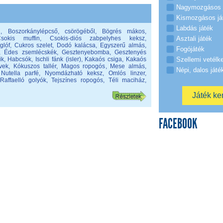
Nagymozgásos 
Kismozgásos já
Labdás játék
i
,
Boszorkánylépcső, csörögéből
,
Bögrés mákos
,
sokis muffin
,
Csokis-diós zabpelyhes keksz
,
Asztali játék
glóf
,
Cukros szelet
,
Dodó kalácsa
,
Egyszerű almás
,
Fogójáték
,
Édes zsemlécskék
,
Gesztenyebomba
,
Gesztenyés
ik
,
Habcsók
,
Ischli fánk (isler)
,
Kakaós csiga
,
Kakaós
Szellemi vetélk
vek
,
Kókuszos tallér
,
Magos ropogós
,
Mese almás
,
Népi, dalos játé
,
Nutella parfé
,
Nyomdázható keksz
,
Omlós linzer
,
,
Raffaelló golyók
,
Tejszínes ropogós
,
Téli maciház
,
FACEBOOK