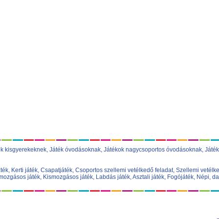
ok kisgyerekeknek
,
Játék óvodásoknak
,
Játékok nagycsoportos óvodásoknak
,
Játék
áték
,
Kerti játék
,
Csapatjáték
,
Csoportos szellemi vetélkedő feladat
,
Szellemi vetélke
ozgásos játék
,
Kismozgásos játék
,
Labdás játék
,
Asztali játék
,
Fogójáték
,
Népi, da