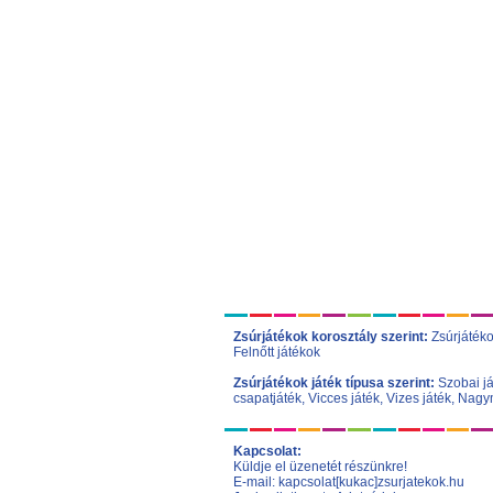
Zsúrjátékok korosztály szerint:
Zsúrjáték
Felnőtt játékok
Zsúrjátékok játék típusa szerint:
Szobai j
csapatjáték
,
Vicces játék
,
Vizes játék
,
Nagym
Kapcsolat:
Küldje el üzenetét részünkre!
E-mail: kapcsolat[kukac]zsurjatekok.hu