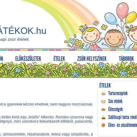
ÁTÉKOK.hu
api zsúr ételek
ÖN
ELŐKÉSZÜLETEK
ÉTELEK
ZSÚR HELYSZÍNEK
TÁBOROK
ÉTELEK
Tortareceptek
Sós ételek
 amit a gyerekek kézzel ehetnek, nem nagyon morzsáznak,
Édességek
Szülinapi torta rend
a tortán kívül egy „leülős” étkezés. Rendes uzsonna vagy
rtgolyó, mini szendvics felkarikázott kiflikből, palacsinta,
Édes- és sóssütemén
c, almaszeletek, répahasábok, keksz vagy sóspálcika, a