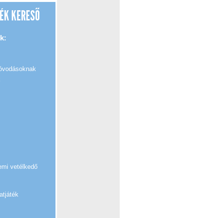
ÉK KERESŐ
k:
 óvodásoknak
k
emi vetélkedő
atjáték