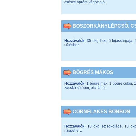
csésze apróra vágott dió.
BOSZORKÁNYLÉPCSŐ, C
Hozzávalók:
35 dkg liszt, 5 tojássárgája, 
sütéshez.
BÖGRÉS MÁKOS
Hozzávalók:
1 bögre mák, 1 bögre cukor, 1 b
zacskó sütőpor, pici fahéj.
CORNFLAKES BONBON
Hozzávalók:
10 dkg étcsokoládé, 10 dkg
rizspehely.