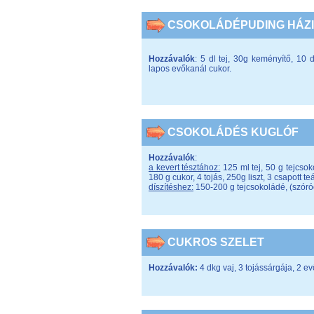
CSOKOLÁDÉPUDING HÁZ
Hozzávalók
: 5 dl tej, 30g keményítő, 10
lapos evőkanál cukor.
CSOKOLÁDÉS KUGLÓF
Hozzávalók
:
a kevert tésztához:
125 ml tej, 50 g tejcso
180 g cukor, 4 tojás, 250g liszt, 3 csapott t
díszítéshez:
150-200 g tejcsokoládé, (szóró
CUKROS SZELET
Hozzávalók:
4 dkg vaj, 3 tojássárgája, 2 e