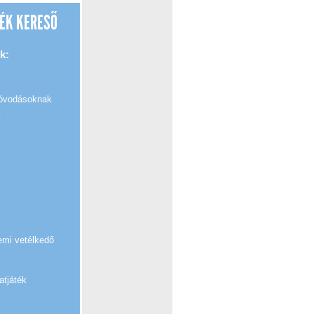
ÉK KERESŐ
k:
 óvodásoknak
k
emi vetélkedő
atjáték