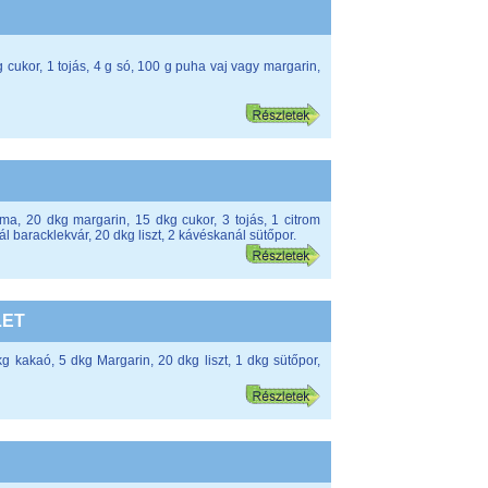
g cukor, 1 tojás, 4 g só, 100 g puha vaj vagy margarin,
ma, 20 dkg margarin, 15 dkg cukor, 3 tojás, 1 citrom
l baracklekvár, 20 dkg liszt, 2 kávéskanál sütőpor.
LET
kg kakaó, 5 dkg Margarin, 20 dkg liszt, 1 dkg sütőpor,