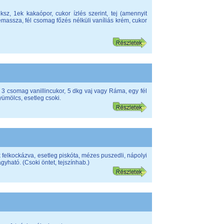
sz, 1ek kakaópor, cukor ízlés szerint, tej (amennyit
emassza, fél csomag főzés nélküli vaníliás krém, cukor
tej, 3 csomag vanillincukor, 5 dkg vaj vagy Ráma, egy fél
gyümölcs, esetleg csoki.
 felkockázva, esetleg piskóta, mézes puszedli, nápolyi
gyható. (Csoki öntet, tejszínhab.)