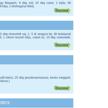
y Margarin, 8 dkg zsír, 10 dkg cukor, 1 tojás, fél
t héja, 1 késhegynyi fahéj.
3 dkg olvasztott vaj, 1, 5 dl langyos tej, fél teáskanál
tő, 1 citrom reszelt héja, csipet só, 10 dkg csokoládé,
arált keksz, 25 dkg gesztenyemassza, kevés meggylé,
kókusz.)
ERCS