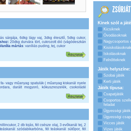
ZSÚRJÁT
Kinek szól a játé
Kicsiknek
Óvodásoknak
jás sárgája, 6dkg lágy vaj, 3dkg élesztő, 5dkg cukor,
Nagycsoportos
shoz:
20dkg durvára tört, cukrozott dió (vágódeszkán
Vanília mártás
: vaníliás puding, tej, cukor
Kisiskolásokna
Iskolásoknak
Felnőtteknek
Játék helyszíne:
Szobai játék
Kerti játék
y fa- vagy műanyag spatulák ( műanyag kiskanál nyele
tordara, darált mogyoró, kókuszreszelék, csokoládé
Játék típusa:
Csapatjáték
Csoportos szell
feladat
Ügyességi játék
Ügyességi csap
Vicces játék
illincukor, 2 db tojás, fél csésze olaj, 3 evőkanál tej, 2
teáskanál szódabikarbóna, fél teáskanál sütőpor, fél
Vizes játék