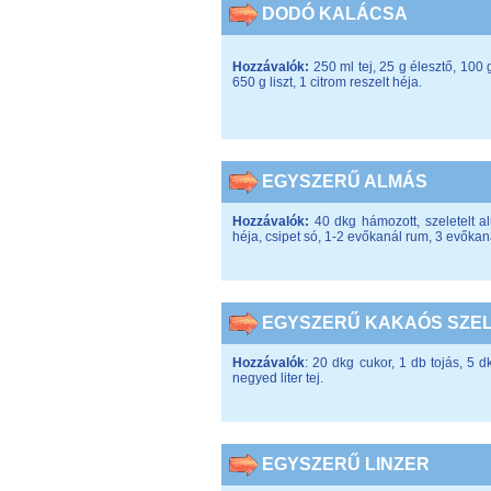
DODÓ KALÁCSA
Hozzávalók:
250 ml tej, 25 g élesztő, 100 
650 g liszt, 1 citrom reszelt héja.
EGYSZERŰ ALMÁS
Hozzávalók:
40 dkg hámozott, szeletelt al
héja, csipet só, 1-2 evőkanál rum, 3 evőkaná
EGYSZERŰ KAKAÓS SZE
Hozzávalók
: 20 dkg cukor, 1 db tojás, 5 d
negyed liter tej.
EGYSZERŰ LINZER