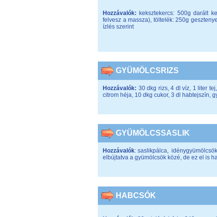
Hozzávalók:
keksztekercs: 500g darált kek
felvesz a massza), töltelék: 250g geszteny
ízlés szerint
GYÜMÖLCSRIZS
Hozzávalók:
30 dkg rizs, 4 dl víz, 1 liter 
citrom héja, 10 dkg cukor, 3 dl habtejszín, 
GYÜMÖLCSSASLIK
Hozzávalók
: saslikpálca, idénygyümölcsök
elbújtatva a gyümölcsök közé, de ez el is ha
HABCSÓK