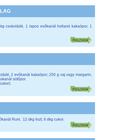
ILAG
 dkg csokoládé, 1 lapos evőkanál holland kakaópor, 1
koládé, 2 evőkanál kakaópor; 250 g vaj vagy margarin,
eáskanál sütőpor.
cukor).
vőkanál Rum, 12 dkg liszt, 6 dkg cukor.