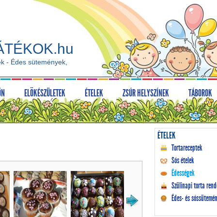
ÁTÉKOK.hu
ek - Édes sütemények,
ÖN
ELŐKÉSZÜLETEK
ÉTELEK
ZSÚR HELYSZÍNEK
TÁBOROK
ÉTELEK
Tortareceptek
Sós ételek
Édességek
Szülinapi torta rend
Édes- és sóssütemén