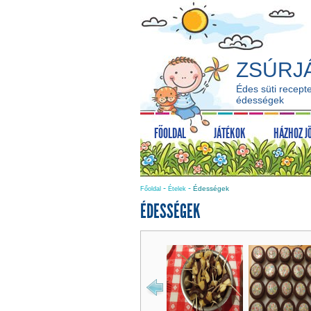
ZSÚRJ
Édes süti recept
édességek
FŐOLDAL
JÁTÉKOK
HÁZHOZ J
-
-
Édességek
Főoldal
Ételek
ÉDESSÉGEK