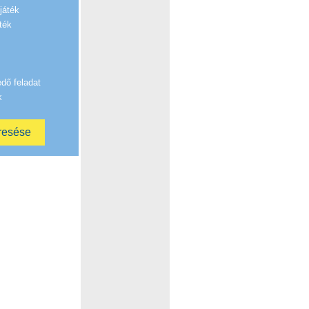
játék
ték
edő feladat
k