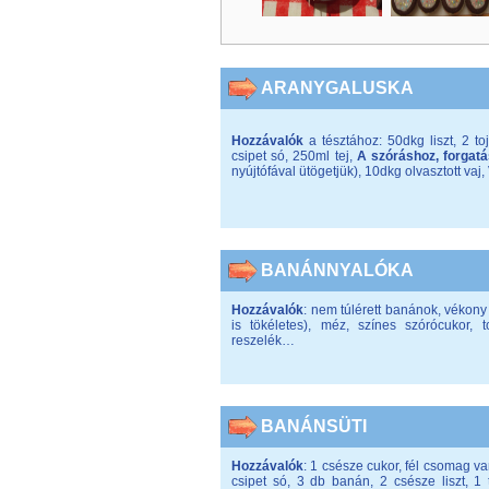
ARANYGALUSKA
Hozzávalók
a tésztához: 50dkg liszt, 2 to
csipet só, 250ml tej,
A szóráshoz, forgatá
nyújtófával ütögetjük), 10dkg olvasztott vaj,
BANÁNNYALÓKA
Hozzávalók
: nem túlérett banánok, vékon
is tökéletes), méz, színes szórócukor, 
reszelék…
BANÁNSÜTI
Hozzávalók
: 1 csésze cukor, fél csomag van
csipet só, 3 db banán, 2 csésze liszt, 1 