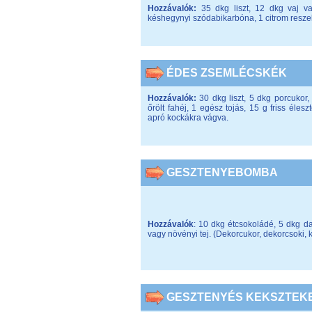
Hozzávalók:
35 dkg liszt, 12 dkg vaj vag
késhegynyi szódabikarbóna, 1 citrom reszel
ÉDES ZSEMLÉCSKÉK
Hozzávalók:
30 dkg liszt, 5 dkg porcukor, 
őrölt fahéj, 1 egész tojás, 15 g friss élesz
apró kockákra vágva.
GESZTENYEBOMBA
Hozzávalók
: 10 dkg étcsokoládé, 5 dkg d
vagy növényi tej. (Dekorcukor, dekorcsoki, 
GESZTENYÉS KEKSZTEK