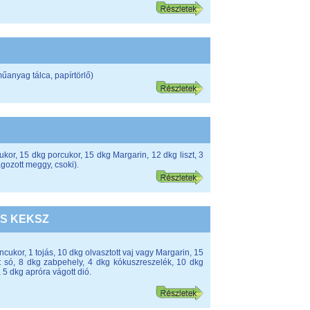
anyag tálca, papírtörlő)
cukor, 15 dkg porcukor, 15 dkg Margarin, 12 dkg liszt, 3
agozott meggy, csoki).
ES KEKSZ
ncukor, 1 tojás, 10 dkg olvasztott vaj vagy Margarin, 15
pet só, 8 dkg zabpehely, 4 dkg kókuszreszelék, 10 dkg
 5 dkg apróra vágott dió.