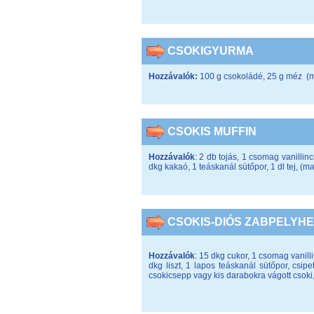
CSOKIGYURMA
Hozzávalók:
100 g csokoládé, 25 g méz (mű
CSOKIS MUFFIN
Hozzávalók
: 2 db tojás, 1 csomag vanillin
dkg kakaó, 1 teáskanál sütőpor, 1 dl tej, (m
CSOKIS-DIÓS ZABPELYH
Hozzávalók
: 15 dkg cukor, 1 csomag vanilli
dkg liszt, 1 lapos teáskanál sütőpor, csi
csokicsepp vagy kis darabokra vágott csoki,