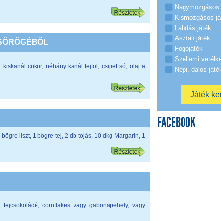
Nagymozgásos 
Kismozgásos já
Labdás játék
Asztali játék
SÖRÖGÉBŐL
Fogójáték
Szellemi vetélk
2 kiskanál cukor, néhány kanál tejföl, csipet só, olaj a
Népi, dalos játé
FACEBOOK
ögre liszt, 1 bögre tej, 2 db tojás, 10 dkg Margarin, 1
 tejcsokoládé, cornflakes vagy gabonapehely, vagy