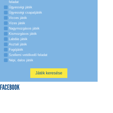
feladat
Ügyességi játék
Ügyességi csapatjáték
Vicces játék
Vizes játék
Nagymozgásos játék
Kismozgásos játék
Labdás játék
Asztali játék
Fogójáték
Szellemi vetélkedő feladat
Népi, dalos játék
FACEBOOK