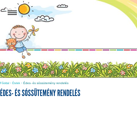
-
-
Édes- és sóssütemény rendelés
Főoldal
Ételek
ÉDES- ÉS SÓSSÜTEMÉNY RENDELÉS