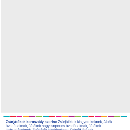
Zsúrjátékok korosztály szerint:
Zsúrjátékok kisgyerekeknek
,
Játék
óvodásoknak
,
Játékok nagycsoportos óvodásoknak
,
Játékok