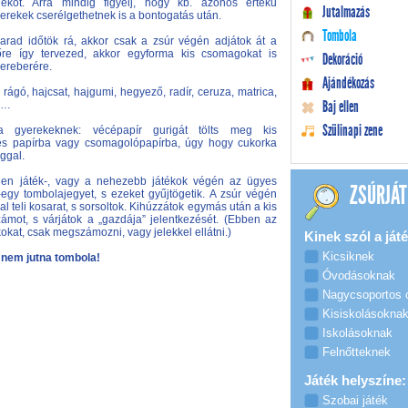
ékot. Arra mindig figyelj, hogy kb. azonos értékű
Jutalmazás
rekek cserélgethetnek is a bontogatás után.
Tombola
rad időtök rá, akkor csak a zsúr végén adjátok át a
re így tervezed, akkor egyforma kis csomagokat is
Dekoráció
sereberére.
Ajándékozás
rágó, hajcsat, hajgumi, hegyező, radír, ceruza, matrica,
Baj ellen
da…
Szülinapi zene
 a gyerekeknek: vécépapír gurigát tölts meg kis
es papírba vagy csomagolópapírba, úgy hogy cukorka
ggal.
nden játék-, vagy a nehezebb játékok végén az ügyes
ZSÚRJÁT
gy tombolajegyet, s ezeket gyűjtögetik. A zsúr végén
l teli kosarat, s sorsoltok. Kihúzzátok egymás után a kis
ámot, s várjátok a „gazdája” jelentkezését. (Ebben az
okat, csak megszámozni, vagy jelekkel ellátni.)
Kinek szól a játé
Kicsiknek
k nem jutna tombola!
Óvodásoknak
Nagycsoportos
Kisiskolásokna
Iskolásoknak
Felnőtteknek
Játék helyszíne:
Szobai játék