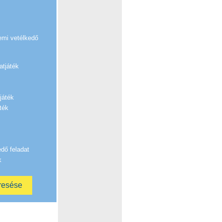
emi vetélkedő
atjáték
játék
ték
edő feladat
k