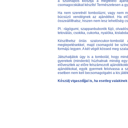
a szülinapos kiosztja a megfelelő ajánd
csomagocskákat készíts! Természetesen a gye
Ha nem szeretnél tombolázni, vagy nem ma
búcsúzó vendégnek az ajándékot. Ha elő
összeállíthatsz, hiszen nem lesz lehetőség c
Pl.: rágógumi, szappanbuborék fújó, olvadós 
tetoválás, csokika, cukorka, nyalóka, kislab
Készíthetsz óriás szaloncukor-tombolát
meglepetésekkel, majd csomagold be szín
formájú legyen. A két végét kössed meg szala
Játszhatjátok úgy is a tombolát, hogy mi
gyerekek (mindenki) húzhatnak mindig egy-e
előveszitek az előre felszámozott ajándékokka
ajándékokat, egyik gyermek felolvassa a sz
esetben nem kell becsomagolgatni a kis játék
Készülj vigaszdíjjal is, ha esetleg valakine