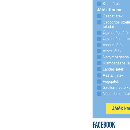
Kerti játék
Játék típusa:
Csapatjáték
Csoportos szell
feladat
Ügyességi játék
Ügyességi csap
Vicces játék
Vizes játék
Nagymozgásos 
Kismozgásos já
Labdás játék
Asztali játék
Fogójáték
Szellemi vetélk
Népi, dalos játé
FACEBOOK