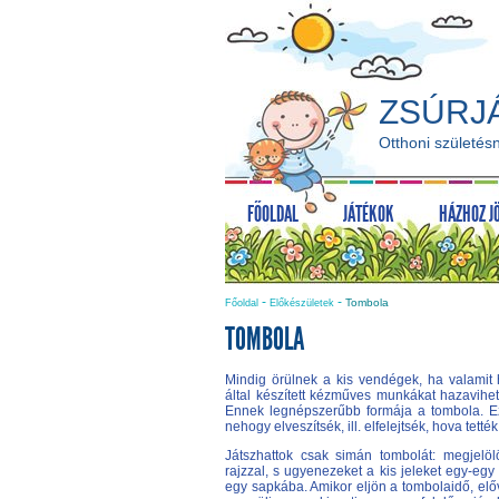
ZSÚRJ
Otthoni születés
FŐOLDAL
JÁTÉKOK
HÁZHOZ J
-
-
Tombola
Főoldal
Előkészületek
TOMBOLA
Mindig örülnek a kis vendégek, ha valamit
által készített kézműves munkákat hazavihe
Ennek legnépszerűbb formája a tombola. Ez
nehogy elveszítsék, ill. elfelejtsék, hova tették
Játszhattok csak simán tombolát: megjel
rajzzal, s ugyenezeket a kis jeleket egy-egy 
egy sapkába. Amikor eljön a tombolaidő, elő