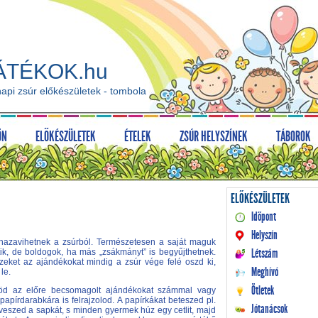
ÁTÉKOK.hu
napi zsúr előkészületek - tombola
ÖN
ELŐKÉSZÜLETEK
ÉTELEK
ZSÚR HELYSZÍNEK
TÁBOROK
ELŐKÉSZÜLETEK
Időpont
Helyszín
 hazavihetnek a zsúrból. Természetesen a saját maguk
Létszám
tik, de boldogok, ha más „zsákmányt” is begyűjthetnek.
eket az ajándékokat mindig a zsúr vége felé oszd ki,
Meghívó
 le.
Ötletek
ölöd az előre becsomagolt ajándékokat számmal vagy
papírdarabkára is felrajzolod. A papírkákat beteszed pl.
Jótanácsok
veszed a sapkát, s minden gyermek húz egy cetlit, majd