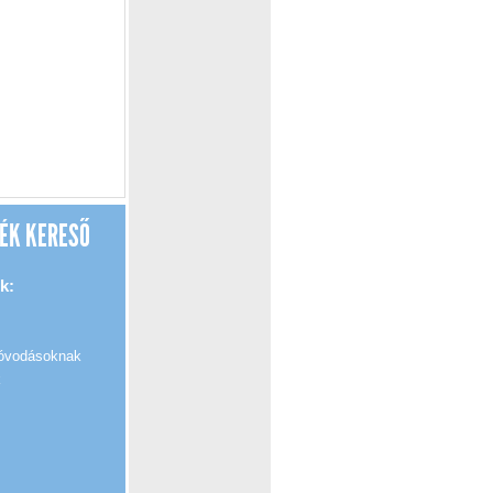
ÉK KERESŐ
k:
 óvodásoknak
k