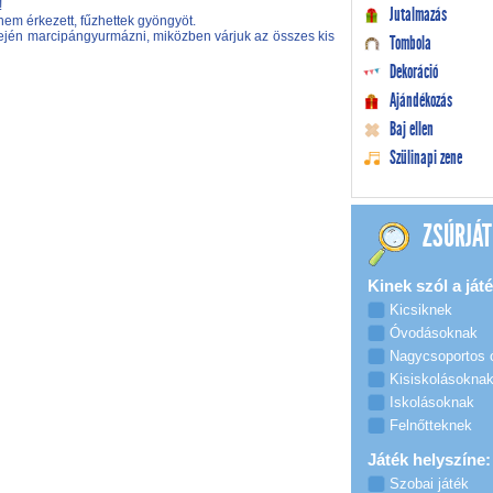
!
Jutalmazás
em érkezett, fűzhettek gyöngyöt.
lején marcipángyurmázni, miközben várjuk az összes kis
Tombola
Dekoráció
Ajándékozás
Baj ellen
Szülinapi zene
ZSÚRJÁT
Kinek szól a játé
Kicsiknek
Óvodásoknak
Nagycsoportos
Kisiskolásokna
Iskolásoknak
Felnőtteknek
Játék helyszíne:
Szobai játék