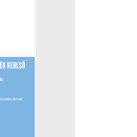
ÉK KERESŐ
k:
 óvodásoknak
k