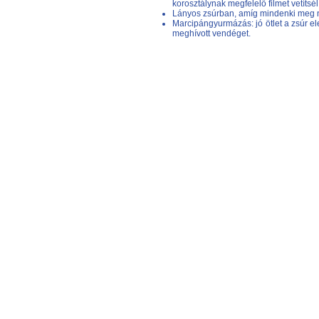
korosztálynak megfelelő filmet vetítsél
Lányos zsúrban, amíg mindenki meg n
Marcipángyurmázás: jó ötlet a zsúr e
meghívott vendéget.