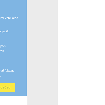
emi vetélkedő
atjáték
játék
ték
edő feladat
k