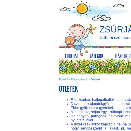
ZSÚRJ
Otthoni születésn
FŐOLDAL
JÁTÉKOK
HÁZHOZ J
-
-
Ötletek
Főoldal
Előkészületek
ÖTLETEK
Fiús zsúrban hajtogathattok papírcsák
Díszíthettek ajándékgyűjtő dobozokat 
Ebbe gyűjthetik a gyerekek a bulin a k
Mindenki rajzoljon egy szülinapi tort
Ha nagyon „pörögnek” az ovisok vagy k
nyugtatni őket.
A dvd-t csak akkor kapcsold be, ha „ot
hogy rendbeszedd a lakást, pl. va