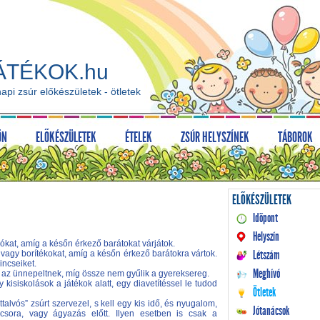
ÁTÉKOK.hu
api zsúr előkészületek - ötletek
ÖN
ELŐKÉSZÜLETEK
ÉTELEK
ZSÚR HELYSZÍNEK
TÁBOROK
ELŐKÉSZÜLETEK
Időpont
Helyszín
ókat, amíg a későn érkező barátokat várjátok.
Létszám
vagy borítékokat, amíg a későn érkező barátokra vártok.
incseiket.
Meghívó
át az ünnepeltnek, míg össze nem gyűlik a gyereksereg.
isiskolások a játékok alatt, egy diavetítéssel le tudod
Ötletek
talvós” zsúrt szervezel, s kell egy kis idő, és nyugalom,
Jótanácsok
csora, vagy ágyazás előtt. Ilyen esetben is csak a