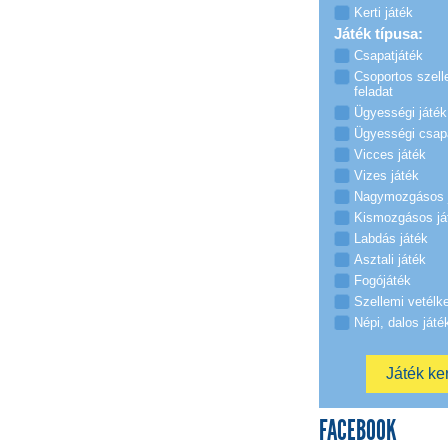
Kerti játék
Játék típusa:
Csapatjáték
Csoportos szell
feladat
Ügyességi játék
Ügyességi csap
Vicces játék
Vizes játék
Nagymozgásos 
Kismozgásos já
Labdás játék
Asztali játék
Fogójáték
Szellemi vetélk
Népi, dalos játé
FACEBOOK