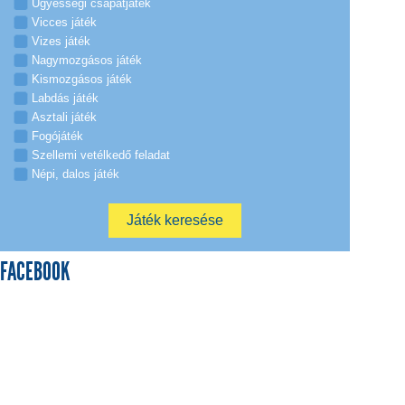
Ügyességi csapatjáték
Vicces játék
Vizes játék
Nagymozgásos játék
Kismozgásos játék
Labdás játék
Asztali játék
Fogójáték
Szellemi vetélkedő feladat
Népi, dalos játék
FACEBOOK