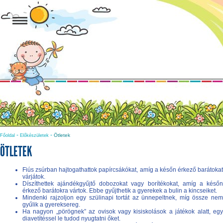
-
-
Ötletek
Főoldal
Előkészületek
ÖTLETEK
Fiús zsúrban hajtogathattok papírcsákókat, amíg a későn érkező barátokat
várjátok.
Díszíthettek ajándékgyűjtő dobozokat vagy borítékokat, amíg a későn
érkező barátokra vártok. Ebbe gyűjthetik a gyerekek a bulin a kincseiket.
Mindenki rajzoljon egy szülinapi tortát az ünnepeltnek, míg össze nem
gyűlik a gyereksereg.
Ha nagyon „pörögnek” az ovisok vagy kisiskolások a játékok alatt, egy
diavetítéssel le tudod nyugtatni őket.