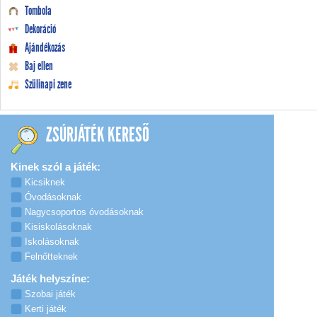
Tombola
Dekoráció
Ajándékozás
Baj ellen
Szülinapi zene
ZSÚRJÁTÉK KERESŐ
Kinek szól a játék:
Kicsiknek
Óvodásoknak
Nagycsoportos óvodásoknak
Kisiskolásoknak
Iskolásoknak
Felnőtteknek
Játék helyszíne:
Szobai játék
Kerti játék