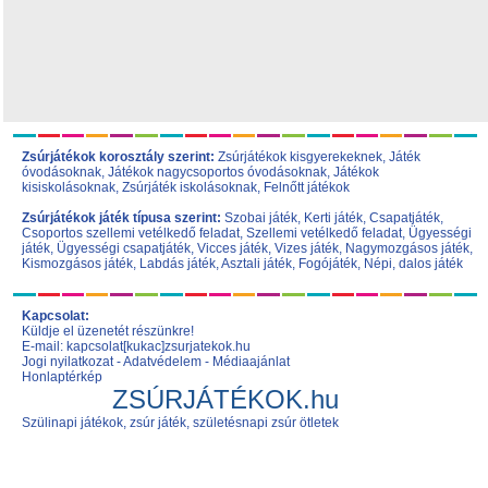
Zsúrjátékok korosztály szerint:
Zsúrjátékok kisgyerekeknek
,
Játék
óvodásoknak
,
Játékok nagycsoportos óvodásoknak
,
Játékok
kisiskolásoknak,
Zsúrjáték iskolásoknak
,
Felnőtt játékok
Zsúrjátékok játék típusa szerint:
Szobai játék
,
Kerti játék
,
Csapatjáték
,
Csoportos szellemi vetélkedő feladat
,
Szellemi vetélkedő feladat
,
Ügyességi
játék
,
Ügyességi csapatjáték
,
Vicces játék
,
Vizes játék
,
Nagymozgásos játék
,
Kismozgásos játék
,
Labdás játék
,
Asztali játék
,
Fogójáték
,
Népi, dalos játék
Kapcsolat:
Küldje el üzenetét részünkre!
E-mail: kapcsolat[kukac]zsurjatekok.hu
Jogi nyilatkozat
-
Adatvédelem
-
Médiaajánlat
Honlaptérkép
ZSÚRJÁTÉKOK.hu
Szülinapi játékok, zsúr játék, születésnapi zsúr ötletek