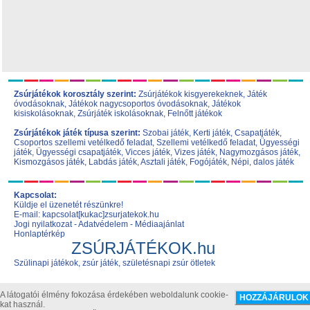
Zsúrjátékok korosztály szerint:
Zsúrjátékok kisgyerekeknek
,
Játék
óvodásoknak
,
Játékok nagycsoportos óvodásoknak
,
Játékok
kisiskolásoknak,
Zsúrjáték iskolásoknak
,
Felnőtt játékok
Zsúrjátékok játék típusa szerint:
Szobai játék
,
Kerti játék
,
Csapatjáték
,
Csoportos szellemi vetélkedő feladat
,
Szellemi vetélkedő feladat
,
Ügyességi
játék
,
Ügyességi csapatjáték
,
Vicces játék
,
Vizes játék
,
Nagymozgásos játék
,
Kismozgásos játék
,
Labdás játék
,
Asztali játék
,
Fogójáték
,
Népi, dalos játék
Kapcsolat:
Küldje el üzenetét részünkre!
E-mail: kapcsolat[kukac]zsurjatekok.hu
Jogi nyilatkozat
-
Adatvédelem
-
Médiaajánlat
Honlaptérkép
ZSÚRJÁTÉKOK.hu
Szülinapi játékok, zsúr játék, születésnapi zsúr ötletek
A látogatói élmény fokozása érdekében weboldalunk cookie-
kat használ.