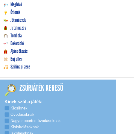
Meghívó
Ötletek
Jótanácsok
Jutalmazás
Tombola
Dekoráció
Ajándékozás
Baj ellen
Szülinapi zene
ZSÚRJÁTÉK KERESŐ
Kinek szól a játék:
Kicsiknek
Óvodásoknak
Nagycsoportos óvodásoknak
Kisiskolásoknak
Iskolásoknak