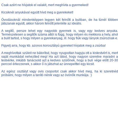
Csak azért ne hívjatok el valakit, mert meghívta a gyermeked!
Kicsiknél anyukával együtt hívd meg a gyerekeket!
Óvodásoknál mindenképpen legyen két felnőtt a buliban, de ha tíznél többen
játszanak együtt, akkor három felnőtt jelenléte az ideális.
A segítő, persze lehet egy nagyobb gyermek is, vagy egy kedves anyuka.
Természetesen a segítők száma attól is függ, hogy milyen és mekkora a hely, ahol
a bulit tartod, s hogy milyen a gyerekanyag, ill. hogy fiúk vagy lányok zsúroznak-e.
Figyelj arra, hogy kb. azonos korosztályú gyereket hívjatok meg a zsúrba!
A meghívottak szüleit ne bátorítsd, hogy nyugodtan hagyja ott a kistestvért is, mert
saját munkádat nehezíted meg! Ha azt látod, hogy nagyon szeretne maradni a
testvérke, inkább tanácsold azt a kedves szülőnek, hogy a buli vége előtt 20-30
perccel érkezzenek, s akkor ő is játszhat az ünnepelttel egy kicsit.
Az egész osztályt vagy ovis csoportot csak akkor hívd meg, ha ki szeretnéd
próbálni, hogy milyen a tanító nénik vagy az óvónők munkája. :)