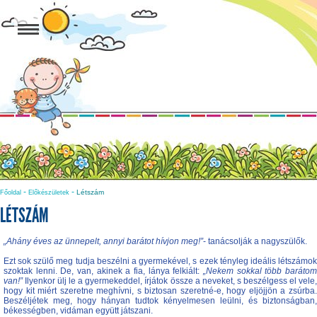
-
-
Létszám
Főoldal
Előkészületek
LÉTSZÁM
„Ahány éves az ünnepelt, annyi barátot hívjon meg!”
- tanácsolják a nagyszülők.
Ezt sok szülő meg tudja beszélni a gyermekével, s ezek tényleg ideális létszámok
szoktak lenni. De, van, akinek a fia, lánya felkiált:
„Nekem sokkal több barátom
van!”
Ilyenkor ülj le a gyermekeddel, írjátok össze a neveket, s beszélgess el vele,
hogy kit miért szeretne meghívni, s biztosan szeretné-e, hogy eljöjjön a zsúrba.
Beszéljétek meg, hogy hányan tudtok kényelmesen leülni, és biztonságban,
békességben, vidáman együtt játszani.