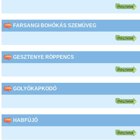
FARSANGI BOHÓKÁS SZEMÜVEG
GESZTENYE RÖPPENCS
GOLYÓKAPKODÓ
HABFÚJÓ