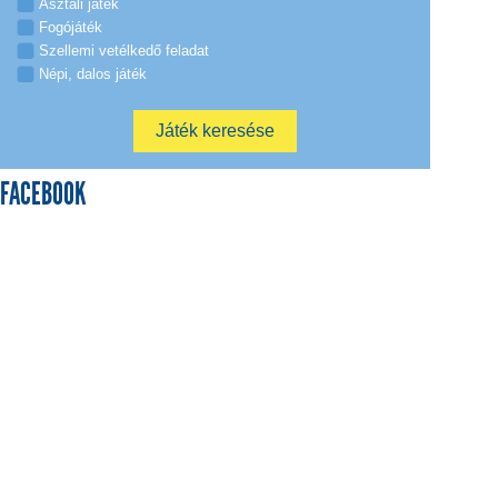
Asztali játék
Fogójáték
Szellemi vetélkedő feladat
Népi, dalos játék
FACEBOOK