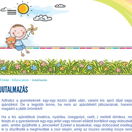
-
-
Jutalmazás
Főoldal
Előkészületek
JUTALMAZÁS
Adhatsz a gyerekeknek egy-egy közös játék után, valami kis apró díjat vagy
ajándékot. De a legjobb lenne, ha nem az ajándékért játszanának, hanem
magáért a játék öröméért!
Ha a kis ajándékok (matrica, nyalóka, üveggolyó, radír,..) mellett döntesz, ne
felejts el a gyerekeknek egy-egy jellel vagy névvel ellátott borítékot vagy dobozkát
adni, amibe gyűjthetik a „kincseiket”.Ezeket a tasakokat, vagy dobozokat esetleg
ki is díszíthetik a meghívottak a zsúr elején, amíg az összes vendég össze nem