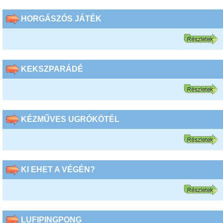
HORGÁSZÓS JÁTÉK
KEKSZPARÁDÉ
KÉZMŰVES UGRÓKÖTÉL
KI EHET A VÉGÉN?
LUFIPINGPONG