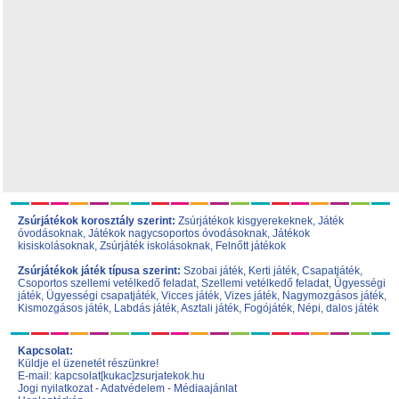
Zsúrjátékok korosztály szerint:
Zsúrjátékok kisgyerekeknek
,
Játék
óvodásoknak
,
Játékok nagycsoportos óvodásoknak
,
Játékok
kisiskolásoknak,
Zsúrjáték iskolásoknak
,
Felnőtt játékok
Zsúrjátékok játék típusa szerint:
Szobai játék
,
Kerti játék
,
Csapatjáték
,
Csoportos szellemi vetélkedő feladat
,
Szellemi vetélkedő feladat
,
Ügyességi
játék
,
Ügyességi csapatjáték
,
Vicces játék
,
Vizes játék
,
Nagymozgásos játék
,
Kismozgásos játék
,
Labdás játék
,
Asztali játék
,
Fogójáték
,
Népi, dalos játék
Kapcsolat:
Küldje el üzenetét részünkre!
E-mail: kapcsolat[kukac]zsurjatekok.hu
Jogi nyilatkozat
-
Adatvédelem
-
Médiaajánlat