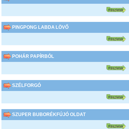
PINGPONG LABDA LÖVŐ
POHÁR PAPÍRBÓL
SZÉLFORGÓ
SZUPER BUBORÉKFÚJÓ OLDAT