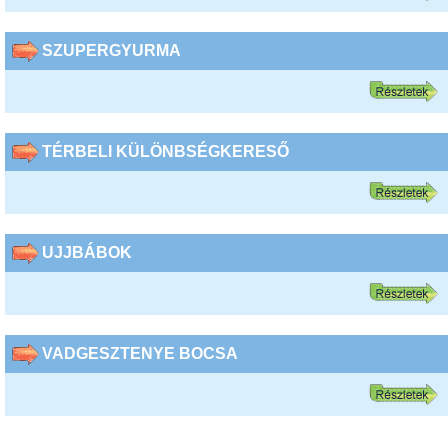
SZUPERGYURMA
TÉRBELI KÜLÖNBSÉGKERESŐ
UJJBÁBOK
VADGESZTENYE BOCSA