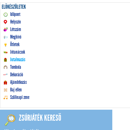
ELŐKÉSZÜLETEK
Időpont
Helyszín
Létszám
Meghívó
Ötletek
Jótanácsok
Jutalmazás
Tombola
Dekoráció
Ajándékozás
Baj ellen
Szülinapi zene
ZSÚRJÁTÉK KERESŐ