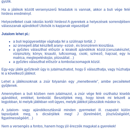
gyűlik.
Ha a játékok között versenyszerű feladatok is vannak, akkor a buli vége felé
hirdess eredményt.
Helyezetteket csak iskolás kortól hirdess! A gyerekek a helyezések sorrendjében
válasszanak ajándékot! Utolsók is kapjanak vigaszdíjat!
Jutalom lehet pl.:
a buli legügyesebbje vághatja fel a szülinapi tortát. J
az ünnepelt által készített arany- ezüst-, és bronzérem kiosztása.
a győztes választhat először a kirakott ajándékok közül.(ceruzakészlet,
vízipisztoly, könyv, kisautó, luficsomag, csoki, színező, hajcsat, egy ív
matrica, meglepetéstojás, plüssállat…)
a győztes választhat először a tombolacsomagok közül.
Egy-egy játék győztesét úgy is jutalmazhatod, hogy ő választhatja, vagy húzhatja
ki a következő játékot.
Lehet a játékosoknak a zsúr folyamán egy „menetlevele”, amibe pecséteket
gyűjtenek.
Amennyiben a buli közben nem jutalmazol, a zsúr vége felé oszthatsz kisebb
ajándékot, emléket, tombolát. Beszéljétek meg, hogy kinek mi tetszett a
legjobban, ki melyik játékban volt ügyes, melyik játékot játsszátok máskor is.
A jutalom- vagy ajándékosztásnál minden gyermeket ill. csapatot külön
tapsoljatok meg, s dicsérjétek meg! J (türelméért, jószívűségéért,
figyelmességéért…)
Nem a versengés a fontos, hanem hogy jól érezzék magukat a gyerekek!