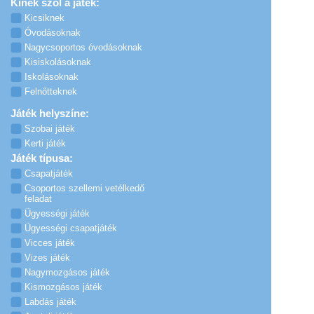
Kinek szól a játék:
Kicsiknek
Óvodásoknak
Nagycsoportos óvodásoknak
Kisiskolásoknak
Iskolásoknak
Felnőtteknek
Játék helyszíne:
Szobai játék
Kerti játék
Játék típusa:
Csapatjáték
Csoportos szellemi vetélkedő
feladat
Ügyességi játék
Ügyességi csapatjáték
Vicces játék
Vizes játék
Nagymozgásos játék
Kismozgásos játék
Labdás játék