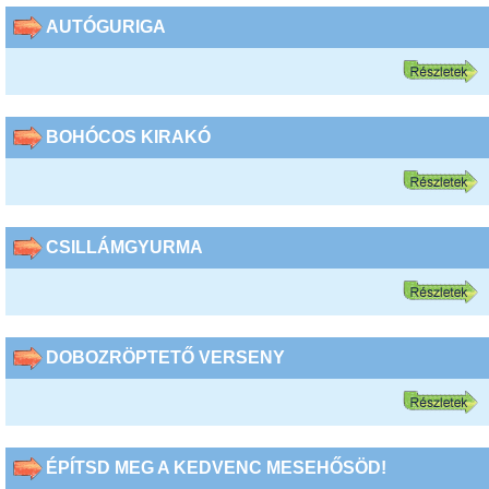
AUTÓGURIGA
BOHÓCOS KIRAKÓ
CSILLÁMGYURMA
DOBOZRÖPTETŐ VERSENY
ÉPÍTSD MEG A KEDVENC MESEHŐSÖD!