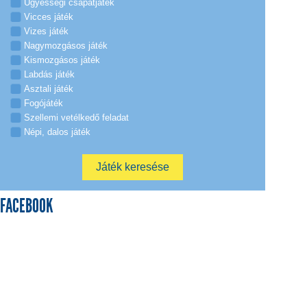
Ügyességi csapatjáték
Vicces játék
Vizes játék
Nagymozgásos játék
Kismozgásos játék
Labdás játék
Asztali játék
Fogójáték
Szellemi vetélkedő feladat
Népi, dalos játék
FACEBOOK