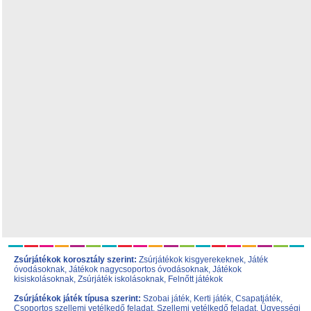
Zsúrjátékok korosztály szerint:
Zsúrjátékok kisgyerekeknek
,
Játék
óvodásoknak
,
Játékok nagycsoportos óvodásoknak
,
Játékok
kisiskolásoknak,
Zsúrjáték iskolásoknak
,
Felnőtt játékok
Zsúrjátékok játék típusa szerint:
Szobai játék
,
Kerti játék
,
Csapatjáték
,
Csoportos szellemi vetélkedő feladat
,
Szellemi vetélkedő feladat
,
Ügyességi