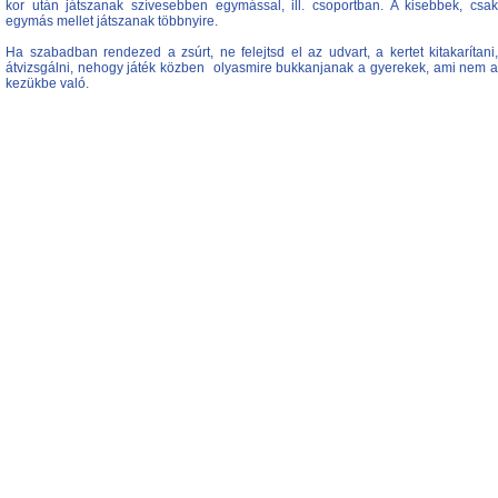
kor után játszanak szívesebben egymással, ill. csoportban. A kisebbek, csak
egymás mellet játszanak többnyire.
Ha szabadban rendezed a zsúrt, ne felejtsd el az udvart, a kertet kitakarítani,
átvizsgálni, nehogy játék közben olyasmire bukkanjanak a gyerekek, ami nem a
kezükbe való.