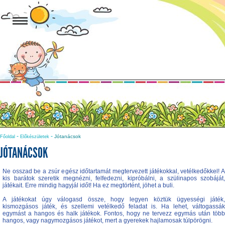
-
-
Jótanácsok
Főoldal
Előkészületek
JÓTANÁCSOK
Ne osszad be a zsúr egész időtartamát megtervezett játékokkal, vetélkedőkkel! A
kis barátok szeretik megnézni, felfedezni, kipróbálni, a szülinapos szobáját,
játékait. Erre mindig hagyjál időt! Ha ez megtörtént, jöhet a buli.
A játékokat úgy válogasd össze, hogy legyen köztük ügyességi játék,
kismozgásos játék, és szellemi vetélkedő feladat is. Ha lehet, váltogassák
egymást a hangos és halk játékok. Fontos, hogy ne tervezz egymás után több
hangos, vagy nagymozgásos játékot, mert a gyerekek hajlamosak túlpörögni.