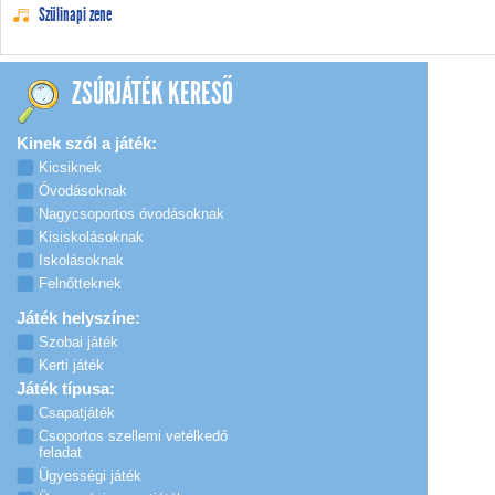
Szülinapi zene
ZSÚRJÁTÉK KERESŐ
Kinek szól a játék:
Kicsiknek
Óvodásoknak
Nagycsoportos óvodásoknak
Kisiskolásoknak
Iskolásoknak
Felnőtteknek
Játék helyszíne:
Szobai játék
Kerti játék
Játék típusa:
Csapatjáték
Csoportos szellemi vetélkedő
feladat
Ügyességi játék