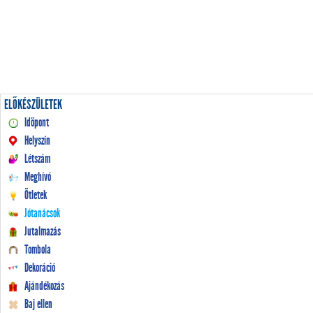
ELŐKÉSZÜLETEK
Időpont
Helyszín
Létszám
Meghívó
Ötletek
Jótanácsok
Jutalmazás
Tombola
Dekoráció
Ajándékozás
Baj ellen