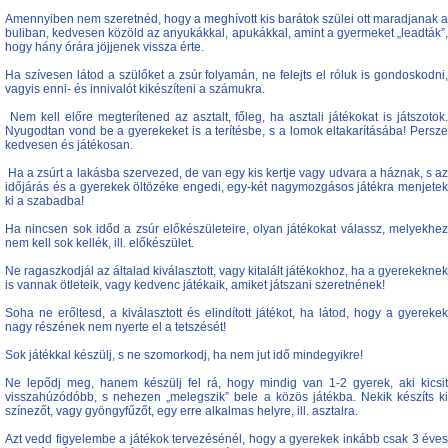
Amennyiben nem szeretnéd, hogy a meghívott kis barátok szülei ott maradjanak a
buliban, kedvesen közöld az anyukákkal, apukákkal, amint a gyermeket „leadták”,
hogy hány órára jöjjenek vissza érte.
Ha szívesen látod a szülőket a zsúr folyamán, ne felejts el róluk is gondoskodni,
vagyis enni- és innivalót kikészíteni a számukra.
Nem kell előre megterítened az asztalt, főleg, ha asztali játékokat is játszotok.
Nyugodtan vond be a gyerekeket is a terítésbe, s a lomok eltakarításába! Persze
kedvesen és játékosan.
Ha a zsúrt a lakásba szervezed, de van egy kis kertje vagy udvara a háznak, s az
időjárás és a gyerekek öltözéke engedi, egy-két nagymozgásos játékra menjetek
ki a szabadba!
Ha nincsen sok időd a zsúr előkészületeire, olyan játékokat válassz, melyekhez
nem kell sok kellék, ill. előkészület.
Ne ragaszkodjál az általad kiválasztott, vagy kitalált játékokhoz, ha a gyerekeknek
is vannak ötleteik, vagy kedvenc játékaik, amiket játszani szeretnének!
Soha ne erőltesd, a kiválasztott és elindított játékot, ha látod, hogy a gyerekek
nagy részének nem nyerte el a tetszését!
Sok játékkal készülj, s ne szomorkodj, ha nem jut idő mindegyikre!
Ne lepődj meg, hanem készülj fel rá, hogy mindig van 1-2 gyerek, aki kicsit
visszahúzódóbb, s nehezen „melegszik” bele a közös játékba. Nekik készíts ki
színezőt, vagy gyöngyfűzőt, egy erre alkalmas helyre, ill. asztalra.
Azt vedd figyelembe a játékok tervezésénél, hogy a gyerekek inkább csak 3 éves