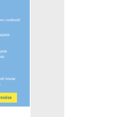
emi vetélkedő
atjáték
játék
ték
edő feladat
k