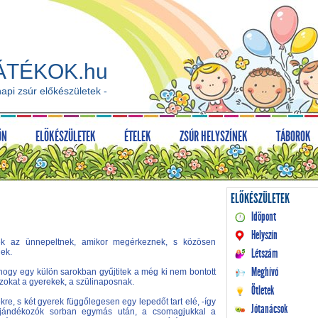
ÁTÉKOK.hu
api zsúr előkészületek -
ÖN
ELŐKÉSZÜLETEK
ÉTELEK
ZSÚR HELYSZÍNEK
TÁBOROK
ELŐKÉSZÜLETEK
Időpont
Helyszín
ek az ünnepeltnek, amikor megérkeznek, s közösen
Létszám
ek.
Meghívó
hogy egy külön sarokban gyűjtitek a még ki nem bontott
azokat a gyerekek, a szülinaposnak.
Ötletek
kre, s két gyerek függőlegesen egy lepedőt tart elé, -így
Jótanácsok
z ajándékozók sorban egymás után, a csomagjukkal a