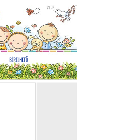
BÉRELHETŐ