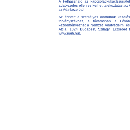
A Felhasználó az kapcsolat[kukac]zsurjatek
adatkezelés ellen és kérhet tájékoztatást az
az Adatkezelőtől.
Az érintett a személyes adatainak kezelés
törvényszékhez, a fővárosban a Főváro
kezdeményezhet a Nemzeti Adatvédelmi és I
Attila, 1024 Budapest, Szilágyi Erzsébet 
www.naih.hu).