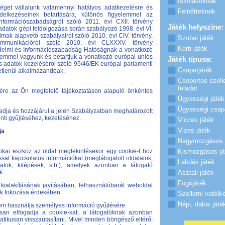
Iskolásoknak
éget vállalunk valamennyi hatályos adatkezelésre és
Felnőtteknek
delkezéseinek betartására, különös figyelemmel az
nformációszabadságról szóló 2011. évi CXII. törvény
Játék helyszíne:
 adatok gépi feldolgozása során szabályozó 1998. évi VI.
lmak alapvető szabályairól szóló 2010. évi CIV. törvény,
Szobai játék
ommunikációról szóló 2010. évi CLXXXV. törvény
Kerti játék
édelmi és Információszabadság Hatóságnak a vonatkozó
yelemmel vagyunk és betartjuk a vonatkozó európai uniós
Játék típusa:
s adatok kezeléséről szóló 95/46/EK európai parlamenti
Csapatjáték
etlenül alkalmazandóak.
Csoportos szell
feladat
re az Ön megfelelő tájékoztatáson alapuló önkéntes
Ügyességi játék
Ügyességi csap
gadja és hozzájárul a jelen Szabályzatban meghatározott
nti gyűjtéséhez, kezeléséhez.
Vicces játék
Vizes játék
ja
Nagymozgásos 
tikai eszköz az oldal megtekintésekor egy cookie-t hoz
Kismozgásos já
ással kapcsolatos információkat (meglátogatott oldalaink,
Labdás játék
datok, kilépések, stb.), amelyek azonban a látogató
k.
Asztali játék
Fogójáték
ialakításának javításában, felhasználóbarát weboldal
ek fokozása érdekében.
Szellemi vetélk
Népi, dalos játé
nem használja személyes információ gyűjtésére.
san elfogadja a cookie-kat, a látogatóknak azonban
atikusan visszautasítani. Mivel minden böngésző eltérő,