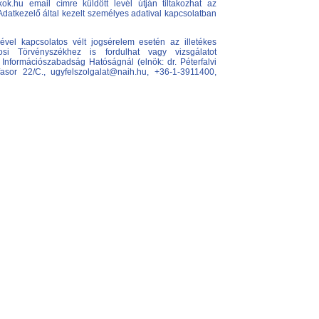
ok.hu email címre küldött levél útján tiltakozhat az
 Adatkezelő által kezelt személyes adatival kapcsolatban
ével kapcsolatos vélt jogsérelem esetén az illetékes
si Törvényszékhez is fordulhat vagy vizsgálatot
nformációszabadság Hatóságnál (elnök: dr. Péterfalvi
fasor 22/C., ugyfelszolgalat@naih.hu, +36-1-3911400,