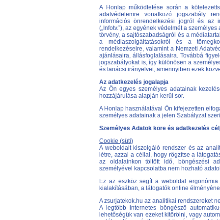
A Honlap működtetése során a kötelezetts
adatvédelemre vonatkozó jogszabály ren
információs önrendelkezési jogról és az i
(„Infotv.”), az egyének védelmét a személyes
törvény, a sajtószabadságról és a médiatarta
a médiaszolgáltatásokról és a tömegk
rendelkezéseire, valamint a Nemzeti Adatv
ajánlásaira, állásfoglalásaira. Továbbá fig
jogszabályokat is, így különösen a személye
és tanácsi irányelvet, amennyiben ezek közv
Az adatkezelés jogalapja
Az Ön egyes személyes adatainak kezelésé
hozzájárulása alapján kerül sor.
A Honlap használatával Ön kifejezetten elfo
személyes adatainak a jelen Szabályzat szeri
Személyes Adatok köre és adatkezelés cél
Cookie (süti)
A weboldalt kiszolgáló rendszer és az anali
létre, azzal a céllal, hogy rögzítse a látogat
az oldalainkon töltött idő, böngészési a
személyével kapcsolatba nem hozható adato
Ez az eszköz segít a weboldal ergonómia k
kialakításában, a látogatók online élményén
A zsurjatekok.hu az analitikai rendszereket 
A legtöbb internetes böngésző automatiku
lehetőségük van ezeket kitörölni, vagy autom