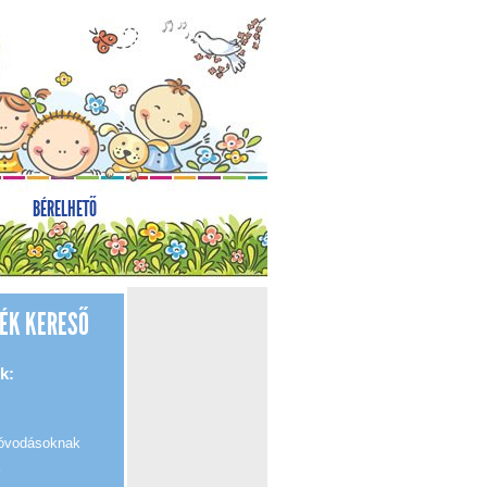
BÉRELHETŐ
ÉK KERESŐ
k:
 óvodásoknak
k