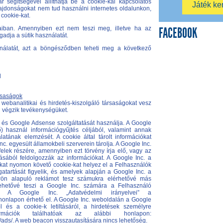
 segítségével állíthatja be a cookie-kal kapcsolatos
lajdonságokat nem tud használni internetes oldalunkon,
cookie-kat.
ásaiban. Amennyiben ezt nem teszi meg, illetve ha az
FACEBOOK
ogadja a sütik használatát.
ználatát, azt a böngésződben teheti meg a következő
d
ársaságok
ebanalitikai és hirdetés-kiszolgáló társaságokat vesz
l végzik tevékenységüket.
s és Google Adsense szolgáltatását használja. A Google
) használ információgyűjtés céljából, valamint annak
tának elemzését. A cookie által tárolt információkat
c. egyesült államokbeli szerverein tárolja. A Google Inc.
felek részére, amennyiben ezt törvény írja elő, vagy az
sából feldolgozzák az információkat. A Google Inc. a
kat nyomon követő cookie-kat helyez el a Felhasználók
atartását figyelik, és amelyek alapján a Google Inc. a
örön alapuló reklámot tesz számukra elérhetővé más
ehetővé teszi a Google Inc. számára a Felhasználó
s. A Google Inc. „Adatvédelmi irányelvei” a
y/ honlapon érhető el. A Google Inc. weboldalán a Google
l és a cookie-k letiltásáról, a hirdetések személyre
rmációk találhatóak az alábbi honlapon:
y/ads/. A web beacon visszautasítására nincs lehetőség.