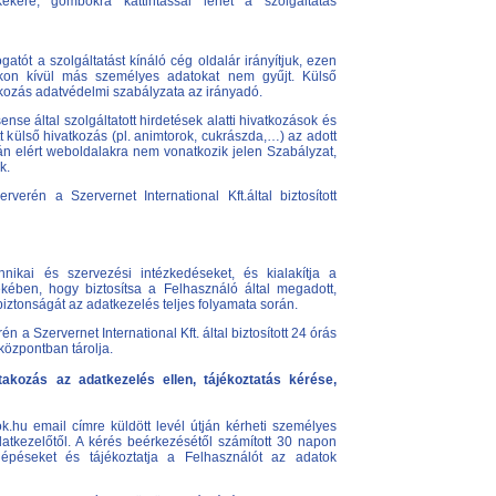
kere, gombokra kattintással lehet a szolgáltatás
tót a szolgáltatást kínáló cég oldalár irányítjuk, ezen
okon kívül más személyes adatokat nem gyűjt. Külső
kozás adatvédelmi szabályzata az irányadó.
se által szolgáltatott hirdetések alatti hivatkozások és
 külső hivatkozás (pl. animtorok, cukrászda,…) az adott
rán elért weboldalakra nem vonatkozik jelen Szabályzat,
k.
rverén a Szervernet International Kft.által biztosított
ikai és szervezési intézkedéseket, és kialakítja a
kében, hogy biztosítsa a Felhasználó által megadott,
biztonságát az adatkezelés teljes folyamata során.
én a Szervernet International Kft. által biztosított 24 órás
központban tárolja.
ltakozás az adatkezelés ellen, tájékoztatás kérése,
k.hu email címre küldött levél útján kérheti személyes
Adatkezelőtől. A kérés beérkezésétől számított 30 napon
épéseket és tájékoztatja a Felhasználót az adatok