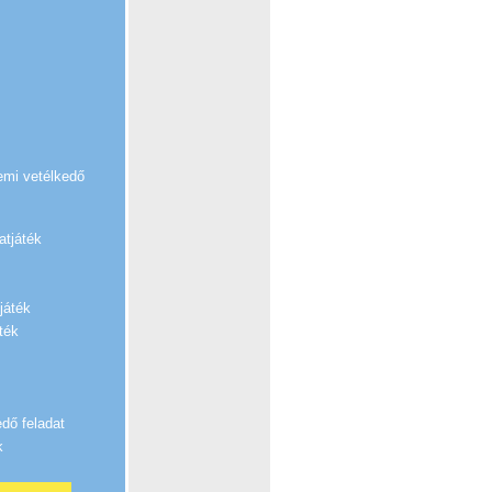
emi vetélkedő
atjáték
játék
ték
edő feladat
k