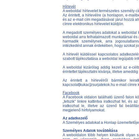
Hírlevél
A weboldal hírlevelet természetes személy cím
Az érintett, a hírlevélre (a honlapon, e-mail
és az e-mail cím megadásával járul hozzá ah
címre elektronikus hírlevelet küldjön.
A megadott személyes adatokat a weboldal külön
weboldal arra felhatalmazott munkatársai és a
harmadik személynek, arra jogosulatlan
intézkedést annak érdekében, hogy azokat j
A hírlevél küldéssel kapcsolatos adatkezelé
szabott tájékoztatása a weboldal legújabb info
A weboldal kizárólag addig kezeli az e-célb
érintettet tájékoztatni kívánja, illetve ameddig a
Az érintett a hírlevélről bármikor leira
kapcsolat[kukac]zsurjatekok.hu e-mail címre 
Facebook
A Facebook oldalon található üzenő falon köz
„tetszik” linkre kattintva iratkozhat fel, és az
iratkozhat le, illetve az üzenő fal beállí
megjelenő hírfolyamokat.
Az adatkezelő
A Személyes adatokat a Honlap üzemeltetője, 
Személyes Adatok továbbítása
A weboldalon több helyen kínálunk olyan sz