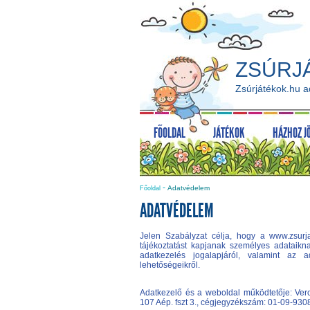
ZSÚRJ
Zsúrjátékok.hu 
FŐOLDAL
JÁTÉKOK
HÁZHOZ J
-
Adatvédelem
Főoldal
ADATVÉDELEM
Jelen Szabályzat célja, hogy a www.zsurja
tájékoztatást kapjanak személyes adataikna
adatkezelés jogalapjáról, valamint az ad
lehetőségeikről.
Adatkezelő és a weboldal működtetője: Verc
107 Aép. fszt 3., cégjegyzékszám: 01-09-930