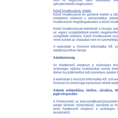
nem mi végezzük. Ilyen esetekben linke
igénybevételét megkezdeni.
Külső hivatkozások, linkek:
Külső hivatkozások és gombok esetén a látoga
esetekben oldalunk a webanalitikai adat
hivatkozások meglátogatásakor a külső hivat
Külső hivatkozásnak tekinthető a Google adsen
az egyes szolgáltatások esetén megjelenített
szolgáltató oldalára. Külső hivatkozások so
mivel ezeket az oldalakat nem mi üzemeltetjü
A weboldalt a Horizont Informatika Kft. sze
adatközpontban tárolja.
Adatbiztonság
Az Adatkezelő megteszi a szükséges techn
szükséges eljárási szabályokat annak érde
illetve hozzáférhetővé tett személyes adatok 
A weboldalt a Horizont Informatika Kft. szerver
őrzéssel és biztonsági kamerával védett adat
Adatok módosítása, törlése, zárolása, ti
jogérvényesítés
A Felhasználó az kapcsolat[kukac]zsurjateko
adatai törlését, módosítását, zárolását az 
belül Adatkezelő megteszi a szükséges l
kezeléséről.