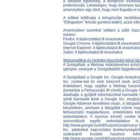
a látogató egyénileg, a böngésző eszköztár
preferenciáit. Lehetséges, hogy bizonyos tu
amennyiben úgy dönt, hogy nem fogadja el a 
A sütiket letilthatja a böngészője beállít
“Elfogadom” feliratú gombra kattint, azzal elf
Amennyiben szeretné letiltani a sütik has
módon:
Firefox:
A tájékoztatást itt olvashatod
Google Chrome:
A tájékoztatást itt olvashatod
Internet Explorer:
A tájékoztatást itt olvashato
Safari:
A tájékoztatást itt olvashatod
Webanalitikai és hirdetés-kiszolgáló külső t
A Szolgáltató a Weblap működéséhez külső w
igénybe, amelyek a Szolgáltatótól függetlenü
A Szolgáltató a Google Inc. Google Analytic
Inc. cookie-kat és web beacont (web jelző
érdekében, hogy segítse a Weblap használa
(beleértve a Felhasználó IP-címét) a Google In
átadhatja a gyűjtött információkat harmadik 
adott harmadik felek a Google Inc. megbízá
Google Adsense keretében olyan, a látogató
készülékén, amelyek a látogatók online mag
felhasználói magatartáson, érdeklődési k
weboldalakon. A nyomon követő cookie l
azonosítását egyéb weboldalakon i
http://www.google.hu/intl/hu/policies/privac
Inc. adatokkal kapcsolatos tevékenységérő
szabásáról további hasznos info
http://www.google.com/intl/hu/policies/privac