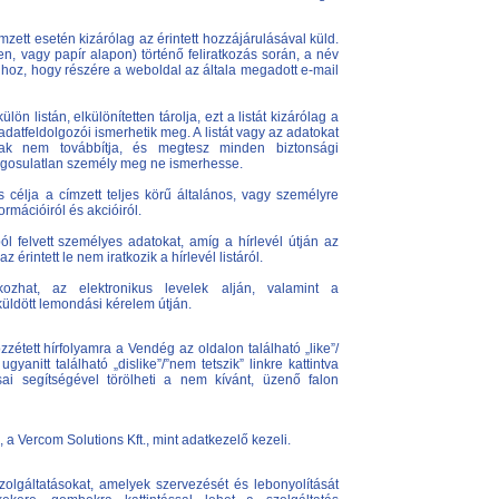
zett esetén kizárólag az érintett hozzájárulásával küld.
ben, vagy papír alapon) történő feliratkozás során, a név
hoz, hogy részére a weboldal az általa megadott e-mail
 listán, elkülönítetten tárolja, ezt a listát kizárólag a
datfeldolgozói ismerhetik meg. A listát vagy az adatokat
nak nem továbbítja, és megtesz minden biztonsági
ogosulatlan személy meg ne ismerhesse.
s célja a címzett teljes körű általános, vagy személyre
rmációiról és akcióiról.
ól felvett személyes adatokat, amíg a hírlevél útján az
z érintett le nem iratkozik a hírlevél listáról.
tkozhat, az elektronikus levelek alján, valamint a
küldött lemondási kérelem útján.
zétett hírfolyamra a Vendég az oldalon található „like”/
 ugyanitt található „dislike”/”nem tetszik” linkre kattintva
tásai segítségével törölheti a nem kívánt, üzenő falon
a Vercom Solutions Kft., mint adatkezelő kezeli.
olgáltatásokat, amelyek szervezését és lebonyolítását