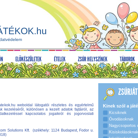
ÁTÉKOK.hu
adatvédelem
ÖN
ELŐKÉSZÜLETEK
ÉTELEK
ZSÚR HELYSZÍNEK
TÁBOROK
ZSÚRJÁT
tekok.hu weboldal látogatói részletes és egyértelmű
Kinek szól a játé
k kezeléséről, különösen a kezelt adatok fajtáiról, az
Kicsiknek
atkezeléssel kapcsolatos jogaikról és jogorvoslati
Óvodásoknak
Nagycsoportos
om Solutions Kft. (székhely: 1124 Budapest, Fodor u.
Kisiskolásokna
818)