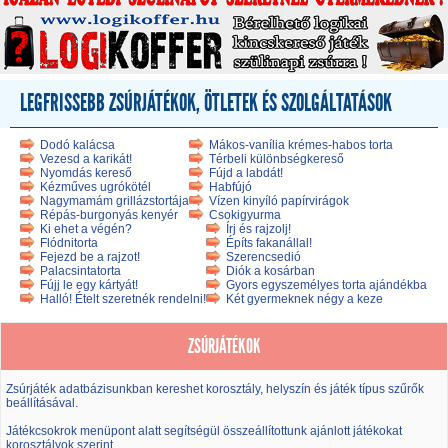
LEGFRISSEBB ZSÚRJÁTÉKOK, ÖTLETEK ÉS SZOLGÁLTATÁSOK
Dodó kalácsa
Mákos-vanília krémes-habos torta
Vezesd a karikát!
Térbeli különbségkereső
Nyomdás kereső
Fújd a labdát!
Kézműves ugrókötél
Habfújó
Nagymamám grillázstortája
Vízen kinyíló papírvirágok
Répás-burgonyás kenyér
Csokigyurma
Ki ehet a végén?
Írj és rajzolj!
Flódnitorta
Építs fakanállal!
Fejezd be a rajzot!
Szerencsedió
Palacsintatorta
Diók a kosárban
Fújj le egy kártyát!
Gyors egyszemélyes torta ajándékba
Halló! Ételt szeretnék rendelni!
Két gyermeknek négy a keze
ZSÚRJÁTÉKOK
Zsúrjáték adatbázisunkban kereshet
korosztály
,
helyszín
és
játék típus
szűrők
beállításával.
Játékcsokrok
menüpont alatt segítségül összeállítottunk ajánlott játékokat
korosztályok szerint.