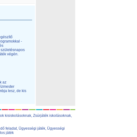
egészítő
rogramokkal -
lés
- születésnapos
áték végén.
k az
vízmester
bja lesz, de kis
ok kisiskolásoknak,
Zsúrjáték iskolásoknak
,
dő feladat
,
Ügyességi játék
,
Ügyességi
los játék