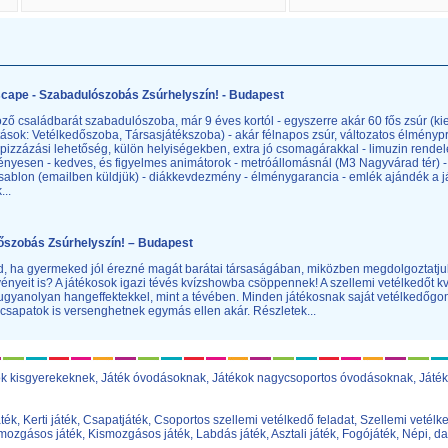
cape - Szabadulószobás Zsúrhelyszín! - Budapest
ző családbarát szabadulószoba, már 9 éves kortól - egyszerre akár 60 fős zsúr (ki
tások: Vetélkedőszoba, Társasjátékszoba) - akár félnapos zsúr, változatos élményp
, pizzázási lehetőség, külön helyiségekben, extra jó csomagárakkal - limuzin rende
yesen - kedves, és figyelmes animátorok - metróállomásnál (M3 Nagyvárad tér) 
ablon (emailben küldjük) - diákkevdezmény - élménygarancia - emlék ajándék a j
...
őszobás Zsúrhelyszín! – Budapest
d, ha gyermeked jól érezné magát barátai társaságában, miközben megdolgoztatju
ényeit is? A játékosok igazi tévés kvízshowba csöppennek! A szellemi vetélkedőt k
, ugyanolyan hangeffektekkel, mint a tévében. Minden játékosnak saját vetélkedőgom
csapatok is versenghetnek egymás ellen akár.
Részletek...
ok kisgyerekeknek
,
Játék óvodásoknak
,
Játékok nagycsoportos óvodásoknak
,
Játék
áték
,
Kerti játék
,
Csapatjáték
,
Csoportos szellemi vetélkedő feladat
,
Szellemi vetélke
ozgásos játék
,
Kismozgásos játék
,
Labdás játék
,
Asztali játék
,
Fogójáték
,
Népi, da